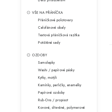
Další příslušenství
VŠE NA PŘÁNÍČKA
Přáníčkové polotovary
Celofánové obaly
Textová přáníčková razítka
Potištěné sady
OZDOBY
Samolepky
Washi / papírové pásky
Kytky, motýli
Kamínky, perličky, enamelky
Papírové ozdoby
Rub-Ons / propisot
Kovové, dřevěné, polymerové