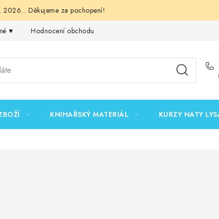
 2026... Děkujeme za pochopení!
né ♥️
Hodnocení obchodu
Obchodní podmínky
Podmínk
ZBOŽÍ
KNIHAŘSKÝ MATERIÁL
KURZY NATY LYS