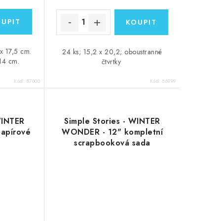
 x 17,5 cm.
24 ks; 15,2 x 20,2; oboustranné
 14 cm.
čtvrtky
Kód:
87000
Kód:
86999
WINTER
Simple Stories - WINTER
apírové
WONDER - 12" kompletní
scrapbooková sada