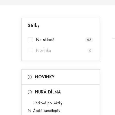
P
Štítky
o
s
Na skladě
63
t
Novinka
0
r
a
K
Přeskočit
i
NOVINKY
n
kategorie
a
n
t
HURÁ DÍLNA
e
í
Dárkové poukázky
g
p
České samolepky