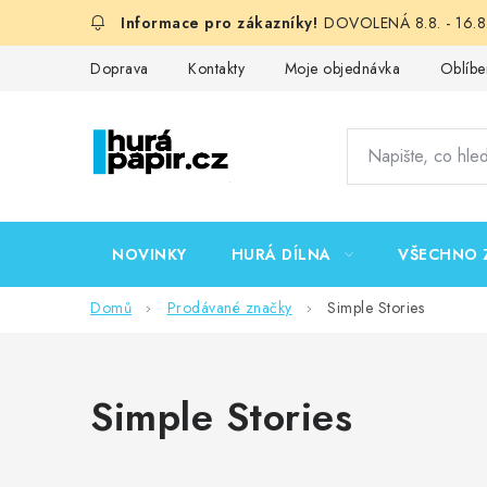
Přejít
DOVOLENÁ 8.8. - 16.8.
na
obsah
Doprava
Kontakty
Moje objednávka
Oblíbe
NOVINKY
HURÁ DÍLNA
VŠECHNO 
Domů
Prodávané značky
Simple Stories
Simple Stories