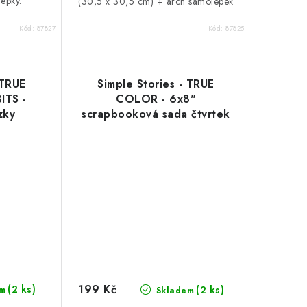
epky.
(30,5 x 30,5 cm) + arch samolepek
Kód:
87827
Kód:
87825
 TRUE
Simple Stories - TRUE
ITS -
COLOR - 6x8"
zky
scrapbooková sada čtvrtek
199 Kč
(2 ks)
(2 ks)
m
Skladem