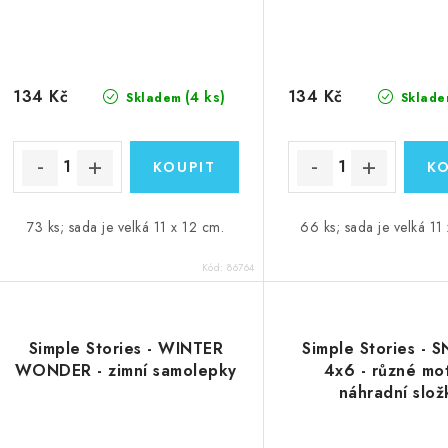
134 Kč
134 Kč
(4 ks)
Skladem
Sklade
73 ks; sada je velká 11 x 12 cm.
66 ks; sada je velká 11
Kód:
86764
Simple Stories - WINTER
Simple Stories - 
WONDER - zimní samolepky
4x6 - různé mot
náhradní slož