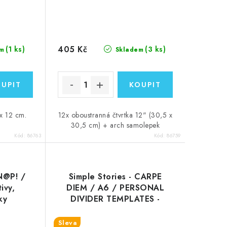
405 Kč
(1 ks)
(3 ks)
m
Skladem
 x 12 cm.
12x oboustranná čtvrtka 12" (30,5 x
30,5 cm) + arch samolepek
Kód:
86763
Kód:
86759
SN@P! /
Simple Stories - CARPE
ivy,
DIEM / A6 / PERSONAL
ky
DIVIDER TEMPLATES -
plastové rozdělovače do
diáře
Sleva