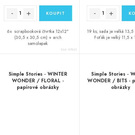
6x scrapbooková čtvrtka 12x12"
19 ks; sada je velká 13,5
(30,5 x 30,5 cm) + arch
Foťák je velký 11,5 x
samolepek
Kód:
87823
Simple Stories - WINTER
Simple Stories - 
WONDER / FLORAL -
WONDER / BITS - p
papírové obrázky
obrázky