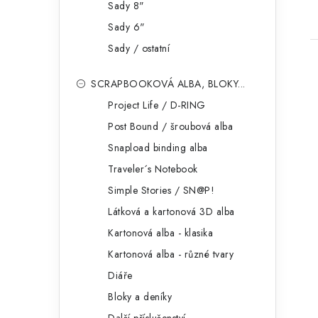
Sady 8"
Sady 6"
Sady / ostatní
SCRAPBOOKOVÁ ALBA, BLOKY...
Project Life / D-RING
Post Bound / šroubová alba
Snapload binding alba
Traveler´s Notebook
Simple Stories / SN@P!
Látková a kartonová 3D alba
Kartonová alba - klasika
Kartonová alba - různé tvary
Diáře
Bloky a deníky