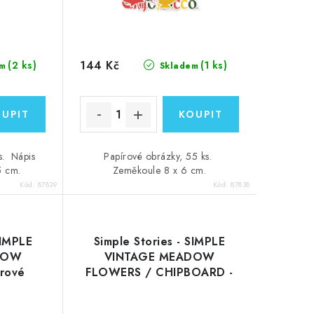
144 Kč
(2 ks)
(1 ks)
m
Skladem
s. Nápis
Papírové obrázky, 55 ks.
5 cm.
Zeměkoule 8 x 6 cm.
Kód:
87839
Kód:
87838
SIMPLE
Simple Stories - SIMPLE
DOW
VINTAGE MEADOW
rové
FLOWERS / CHIPBOARD -
kartonové obrázky