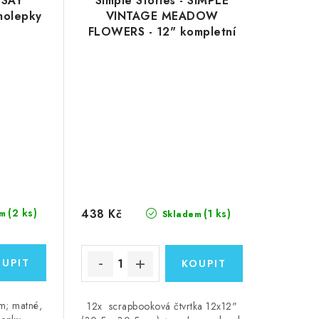
- SAY
Simple Stories - SIMPLE
molepky
VINTAGE MEADOW
FLOWERS - 12" kompletní
scrapbooková sada
438 Kč
(2 ks)
(1 ks)
m
Skladem
m; matné,
12x scrapbooková čtvrtka 12x12"