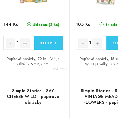
o
d
d
u
u
k
144 Kč
105 Kč
(2 ks)
Skladem
Sklade
k
t
ů
ů
Papírové obrázky, 79 ks. "A" je
Papírové obrázky, 15 k
velké 2,5 x 3,7 cm.
WILD je velký 9 x 
Kód:
87840
Simple Stories - SAY
Simple Stories - 
CHEESE WILD - papírové
VINTAGE MEA
obrázky
FLOWERS - papí
obrázky