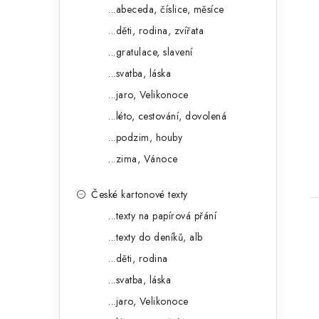
o
a
...abeceda, číslice, měsíce
r
...děti, rodina, zvířata
n
i
...gratulace, slavení
e
e
...svatba, láska
l
...jaro, Velikonoce
t
...léto, cestování, dovolená
...podzim, houby
...zima, Vánoce
České kartonové texty
...texty na papírová přání
...texty do deníků, alb
...děti, rodina
...svatba, láska
...jaro, Velikonoce