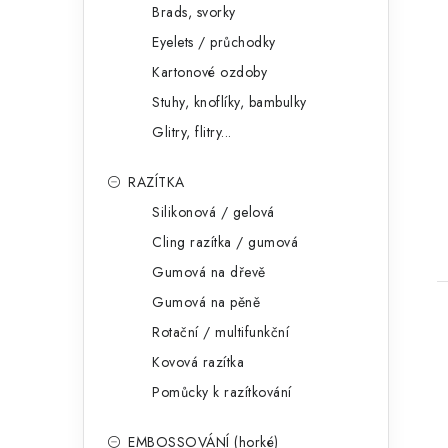
Brads, svorky
Eyelets / průchodky
Kartonové ozdoby
Stuhy, knoflíky, bambulky
Glitry, flitry...
RAZÍTKA
Silikonová / gelová
Cling razítka / gumová
Gumová na dřevě
Gumová na pěně
Rotační / multifunkční
Kovová razítka
Pomůcky k razítkování
EMBOSSOVÁNÍ (horké)