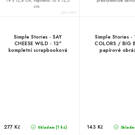
19 x 12,8 cm; nejmenší 16 x 13,5
předvyseknuté samol
cm.
Kód:
87831
Simple Stories - SAY
Simple Stories -
CHEESE WILD - 12"
COLORS / BIG B
kompletní scrapbooková
papírové obrá
sada
277 Kč
143 Kč
(1 ks)
Skladem
Sklade