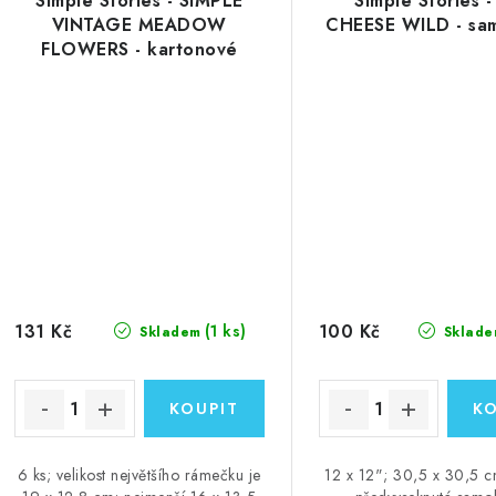
Simple Stories - SIMPLE
Simple Stories 
VINTAGE MEADOW
CHEESE WILD - sa
FLOWERS - kartonové
rámečky
131 Kč
100 Kč
(1 ks)
Skladem
Sklade
6 ks; velikost největšího rámečku je
12 x 12"; 30,5 x 30,5 c