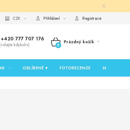
y ochrany osobních údajů
CZK
Ověřování recenzí
Jak nakupovat
Přihlášení
Registrace
+420 777 707 176
Prázdný košík
(volejte kdykoliv)
NÁKUPNÍ
KOŠÍK
AK
OBLÍBENÉ ♥️
FOTORECENZE
MOJE OBJED