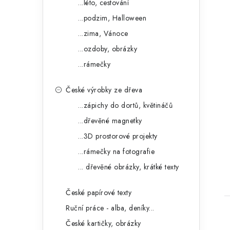
...léto, cestování
...podzim, Halloween
...zima, Vánoce
...ozdoby, obrázky
...rámečky
České výrobky ze dřeva
...zápichy do dortů, květináčů
...dřevěné magnetky
...3D prostorové projekty
...rámečky na fotografie
... dřevěné obrázky, krátké texty
České papírové texty
Ruční práce - alba, deníky...
České kartičky, obrázky