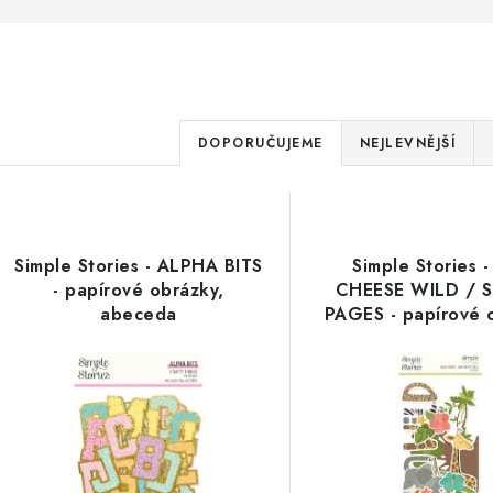
Ř
DOPORUČUJEME
NEJLEVNĚJŠÍ
a
V
z
ý
e
Simple Stories - ALPHA BITS
Simple Stories 
p
- papírové obrázky,
CHEESE WILD / 
n
abeceda
PAGES - papírové 
í
s
p
p
r
r
o