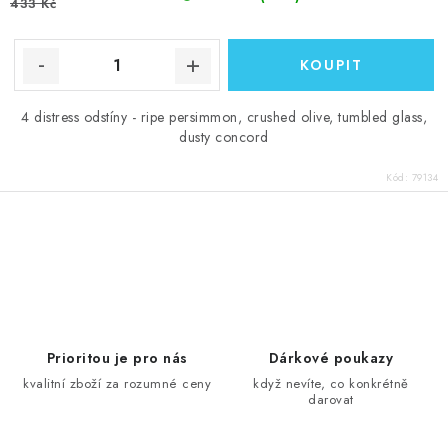
433 Kč
4 distress odstíny - ripe persimmon, crushed olive, tumbled glass,
dusty concord
Kód:
79134
O
v
l
á
d
Prioritou je pro nás
Dárkové poukazy
a
kvalitní zboží za rozumné ceny
když nevíte, co konkrétně
darovat
c
í