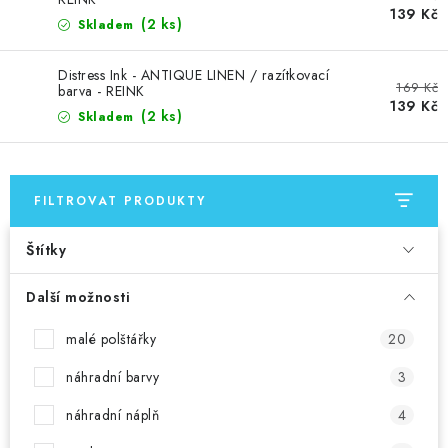
MOJE OBJEDNÁVKA
139 Kč
(2 ks)
Skladem
ZNAČKY
Distress Ink - ANTIQUE LINEN / razítkovací
169 Kč
barva - REINK
139 Kč
Doprava
Kontakty
Moje objednávka
Oblíbené ♥️
(2 ks)
Skladem
Hodnocení obchodu
Obchodní podmínky
Podmínky ochrany osobních údajů
Ověřování recenzí
FILTROVAT PRODUKTY
Jak nakupovat
Štítky
Další možnosti
malé polštářky
20
náhradní barvy
3
náhradní náplň
4