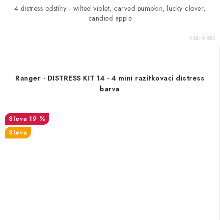
4 distress odstíny - wilted violet, carved pumpkin, lucky clover,
candied apple
Kód:
81880
Ranger - DISTRESS KIT 14 - 4 mini razítkovací distress
barva
19 %
Sleva