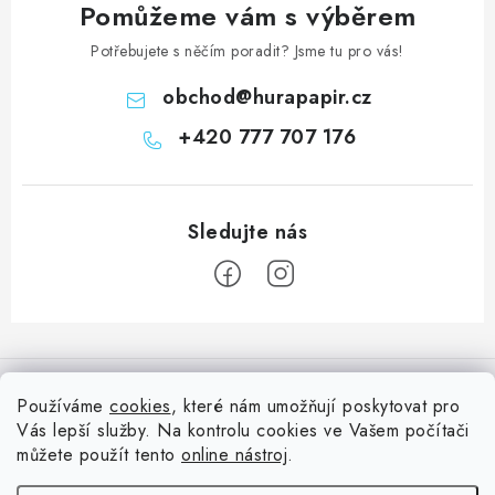
Pomůžeme vám s výběrem
Potřebujete s něčím poradit? Jsme tu pro vás!
obchod
@
hurapapir.cz
+420 777 707 176
Z
á
Informace pro vás
p
Používáme
cookies
, které nám umožňují poskytovat pro
a
Vás lepší služby. Na kontrolu cookies ve Vašem počítači
Doprava
Nepřehlédněte
t
můžete použít tento
online nástroj
.
Kontakty
í
Blog s nápady a návody