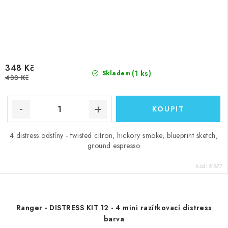
348 Kč
(1 ks)
Skladem
433 Kč
4 distress odstíny - twisted citron, hickory smoke, blueprint sketch,
ground espresso
Kód:
81877
Ranger - DISTRESS KIT 12 - 4 mini razítkovací distress
barva