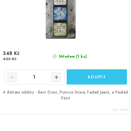
348 Kč
(1 ks)
Skladem
433 Kč
4 distress odstíny - Barn Door, Pumice Stone, Faded Jeans, a Peeled
Paint
Kód:
90768