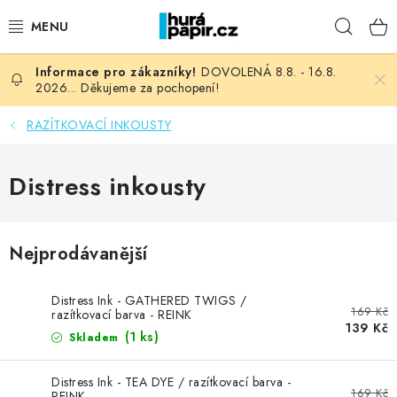
Přejít
Hleda
na
obsah
DOVOLENÁ 8.8. - 16.8.
NOVINKY
2026... Děkujeme za pochopení!
HURÁ DÍLNA
RAZÍTKOVACÍ INKOUSTY
VŠECHNO ZBOŽÍ
Distress inkousty
KNIHAŘSKÝ MATERIÁL
Nejprodávanější
KURZY NATY LYSAK
Distress Ink - GATHERED TWIGS /
OBLÍBENÉ ♥️
169 Kč
razítkovací barva - REINK
139 Kč
(1 ks)
Skladem
FOTORECENZE
Distress Ink - TEA DYE / razítkovací barva -
169 Kč
REINK