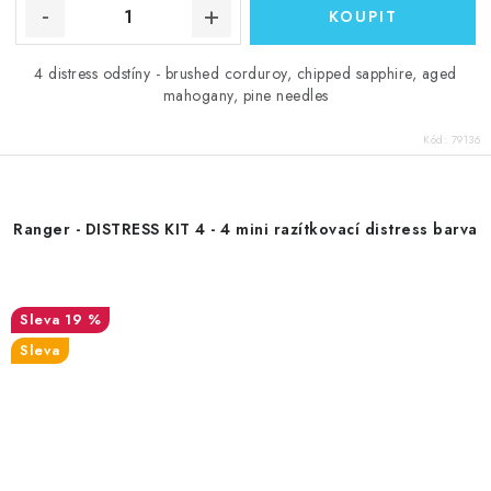
4 distress odstíny - brushed corduroy, chipped sapphire, aged
mahogany, pine needles
Kód:
79136
Ranger - DISTRESS KIT 4 - 4 mini razítkovací distress barva
19 %
Sleva