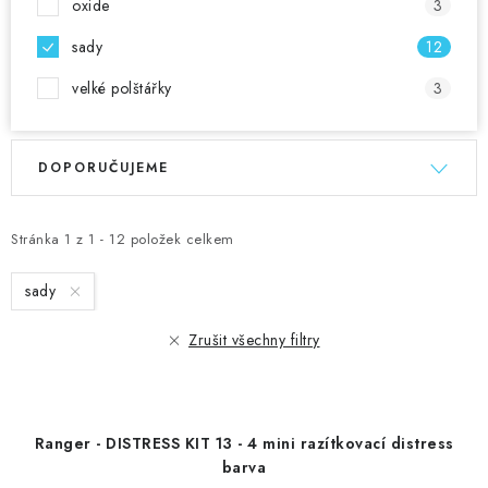
oxide
3
sady
12
velké polštářky
3
V
Ř
DOPORUČUJEME
ý
a
p
z
i
e
Stránka
1
z
1
-
12
položek celkem
s
n
sady
p
í
r
p
Zrušit všechny filtry
o
r
d
o
u
d
Ranger - DISTRESS KIT 13 - 4 mini razítkovací distress
k
u
barva