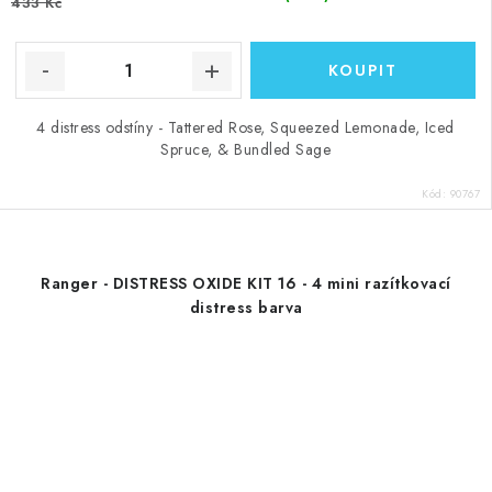
433 Kč
4 distress odstíny - Tattered Rose, Squeezed Lemonade, Iced
Spruce, & Bundled Sage
Kód:
90767
Ranger - DISTRESS OXIDE KIT 16 - 4 mini razítkovací
distress barva