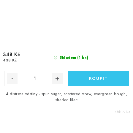
348 Kč
(1 ks)
Skladem
433 Kč
4 distress odstíny - spun sugar, scattered straw, evergreen bough,
shaded lilac
Kód:
79135