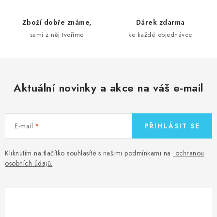
p
r
Zboží dobře známe,
Dárek zdarma
v
sami z něj tvoříme
ke každé objednávce
k
y
v
ý
Aktuální novinky a akce na váš e-mail
p
i
s
E-mail
PŘIHLÁSIT SE
u
Kliknutím na tlačítko souhlasíte s našimi podmínkami na
ochranou
osobních údajů
.