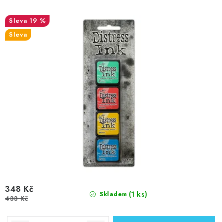
t
k
ů
t
19 %
ů
Sleva
348 Kč
(1 ks)
Skladem
433 Kč