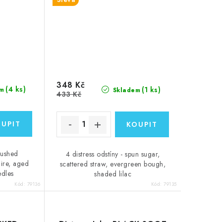
348 Kč
(4 ks)
(1 ks)
m
Skladem
433 Kč
brushed
4 distress odstíny - spun sugar,
ire, aged
scattered straw, evergreen bough,
edles
shaded lilac
Kód:
79136
Kód:
79135