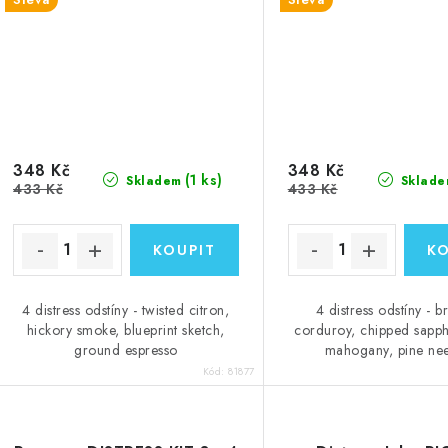
348 Kč
348 Kč
(1 ks)
Skladem
Sklade
433 Kč
433 Kč
4 distress odstíny - twisted citron,
4 distress odstíny - 
hickory smoke, blueprint sketch,
corduroy, chipped sapph
ground espresso
mahogany, pine ne
Kód:
81877