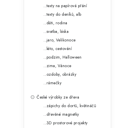
...texty na papírová přání
...texty do deníků, alb
...děti, rodina
...svatba, láska
...jaro, Velikonoce
...léto, cestování
...podzim, Halloween
...zima, Vánoce
...ozdoby, obrázky
...rámečky
České výrobky ze dřeva
...zápichy do dortů, květináčů
...dřevěné magnetky
...3D prostorové projekty