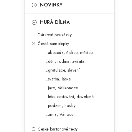
K
NOVINKY
kategorie
a
t
HURÁ DÍLNA
e
Dárkové poukázky
g
České samolepky
o
...abeceda, číslice, měsíce
r
...děti, rodina, zvířata
i
...gratulace, slavení
e
...svatba, láska
t
...jaro, Velikonoce
...léto, cestování, dovolená
...podzim, houby
...zima, Vánoce
České kartonové texty