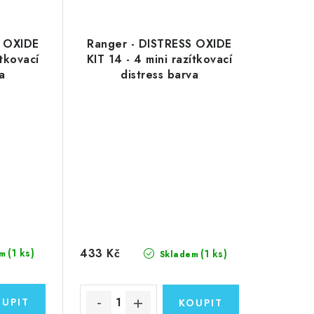
S OXIDE
Ranger - DISTRESS OXIDE
ítkovací
KIT 14 - 4 mini razítkovací
va
distress barva
433 Kč
(1 ks)
(1 ks)
m
Skladem