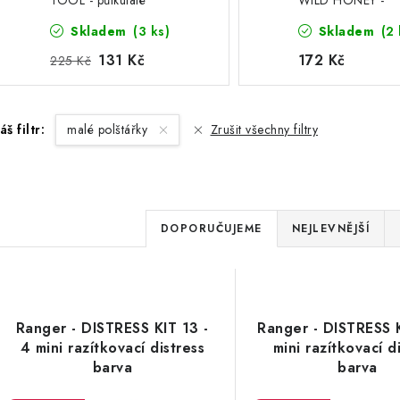
TOOL - půlkulaté
WILD HONEY -
aplikárory na inskousty, 5
razítkovací barva
Skladem
(3 ks)
Skladem
(2 
houbiček
131 Kč
172 Kč
225 Kč
áš filtr:
malé polštářky
Zrušit všechny filtry
Ř
DOPORUČUJEME
NEJLEVNĚJŠÍ
a
V
z
ý
e
Ranger - DISTRESS KIT 13 -
Ranger - DISTRESS K
p
4 mini razítkovací distress
mini razítkovací d
n
barva
barva
í