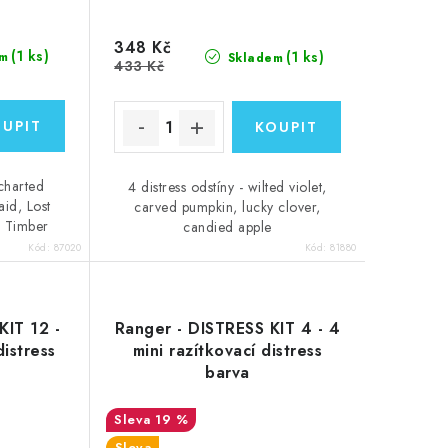
348 Kč
(1 ks)
(1 ks)
m
Skladem
433 Kč
ncharted
4 distress odstíny - wilted violet,
aid, Lost
carved pumpkin, lucky clover,
 Timber
candied apple
Kód:
87020
Kód:
81880
KIT 12 -
Ranger - DISTRESS KIT 4 - 4
distress
mini razítkovací distress
barva
19 %
Sleva