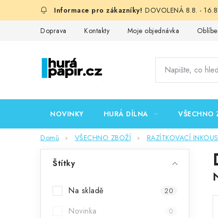
Přejít
DOVOLENÁ 8.8. - 16.8.
na
obsah
Doprava
Kontakty
Moje objednávka
Oblíbe
NOVINKY
HURÁ DÍLNA
VŠECHNO 
Domů
VŠECHNO ZBOŽÍ
RAZÍTKOVACÍ INKOU
P
Štítky
o
s
Na skladě
20
t
Novinka
0