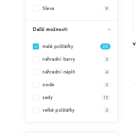
r
Sleva
9
a
n
Další možnosti
n
V
malé polštářky
20
í
náhradní barvy
3
p
náhradní náplň
4
a
oxide
3
n
e
sady
12
l
velké polštářky
3
i
Přeskočit