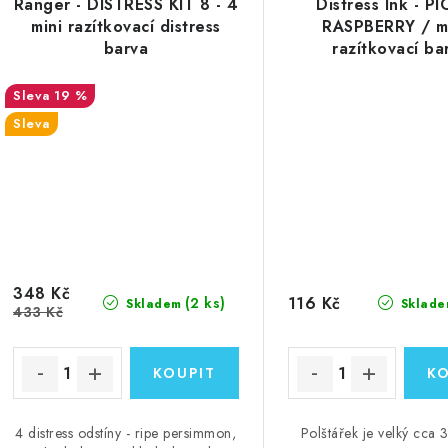
Ranger - DISTRESS KIT 8 - 4
Distress Ink - P
mini razítkovací distress
RASPBERRY / mi
barva
razítkovací ba
19 %
Sleva
348 Kč
116 Kč
(2 ks)
Skladem
Sklade
433 Kč
4 distress odstíny - ripe persimmon,
Polštářek je velký cca 