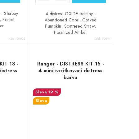
y - Shabby
4 distress OXIDE odstíny -
 Forest
Abandoned Coral, Carved
er
Pumpkin, Scattered Straw,
Fossilized Amber
Kód:
90695
Kód:
90694
KIT 18 -
Ranger - DISTRESS KIT 15 -
distress
4 mini razítkovací distress
barva
19 %
Sleva