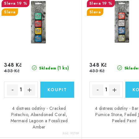
s
19 %
19 %
p
Sleva
Sleva
p
r
r
o
o
d
d
u
u
348 Kč
348 Kč
k
(1 ks)
Skladem
Sklade
433 Kč
433 Kč
k
t
ů
ů
4 distress odstíny - Cracked
4 distress odstíny - Ba
Pistachio, Abandoned Coral,
Pumice Stone, Faded J
Mermaid Lagoon a Fossilized
Peeled Paint
Amber
Kód:
90769