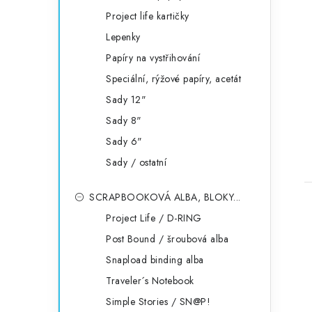
Project life kartičky
Lepenky
Papíry na vystřihování
Speciální, rýžové papíry, acetát
Sady 12"
Sady 8"
Sady 6"
Sady / ostatní
SCRAPBOOKOVÁ ALBA, BLOKY...
Project Life / D-RING
Post Bound / šroubová alba
Snapload binding alba
Traveler´s Notebook
Simple Stories / SN@P!