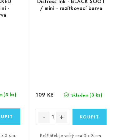
ICKED
Distress Ink - BLACK SOOT
ni -
/ mini - razítkovací barva
rva
109 Kč
(3 ks)
(3 ks)
m
Skladem
3 x 3 cm.
Polštářek je velký cca 3 x 3 cm.