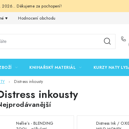
 2026... Děkujeme za pochopení!
né ♥️
Hodnocení obchodu
Obchodní podmínky
Podmínk
ZBOŽÍ
KNIHAŘSKÝ MATERIÁL
KURZY NATY LYS
STY
Distress inkousty
Distress inkousty
Nejprodávanější
Nellie´s - BLENDING
Distress Ink / OXI