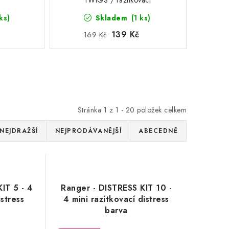
TWIGS / razítkovací
barva - REINK
ks)
Skladem
(1 ks)
139 Kč
169 Kč
Stránka
1
z
1
-
20
položek celkem
NEJDRAŽŠÍ
NEJPRODÁVANĚJŠÍ
ABECEDNĚ
IT 5 - 4
Ranger - DISTRESS KIT 10 -
istress
4 mini razítkovací distress
barva