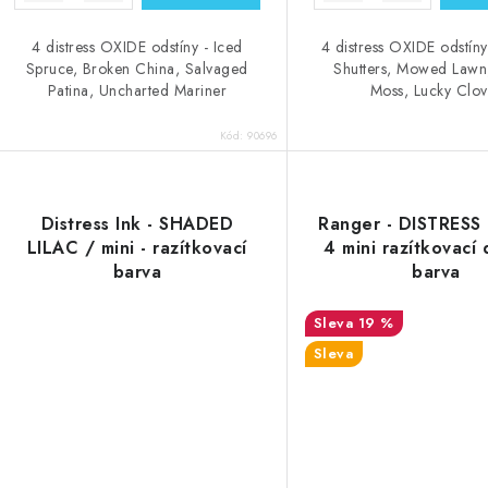
4 distress OXIDE odstíny - Iced
4 distress OXIDE odstín
Spruce, Broken China, Salvaged
Shutters, Mowed Lawn,
Patina, Uncharted Mariner
Moss, Lucky Clov
Kód:
90696
Distress Ink - SHADED
Ranger - DISTRESS 
LILAC / mini - razítkovací
4 mini razítkovací 
barva
barva
19 %
Sleva