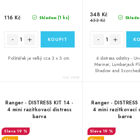
348 Kč
116 Kč
(1 ks)
Skladem
Sklade
433 Kč
Polštářek je velký cca 3 x 3 cm.
4 distress odstíny - U
Mariner, Lumberjack Pl
Shadow and Scorched
Kód:
90648
Ranger - DISTRESS KIT 14 -
Ranger - DISTRESS 
4 mini razítkovací distress
4 mini razítkovací 
barva
barva
19 %
19 %
Sleva
Sleva