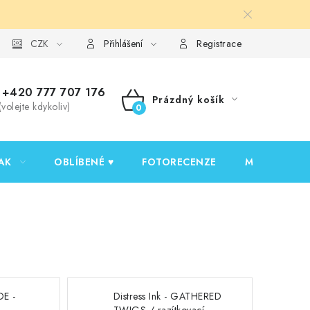
y ochrany osobních údajů
CZK
Ověřování recenzí
Jak nakupovat
Přihlášení
Registrace
+420 777 707 176
Prázdný košík
(volejte kdykoliv)
NÁKUPNÍ
KOŠÍK
AK
OBLÍBENÉ ♥️
FOTORECENZE
MOJE OBJED
DE -
Distress Ink - GATHERED