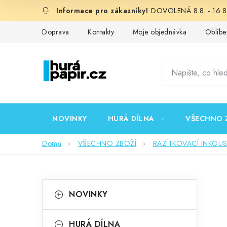
Přejít
DOVOLENÁ 8.8. - 16.8.
na
obsah
Doprava
Kontakty
Moje objednávka
Oblíbe
NOVINKY
HURÁ DÍLNA
VŠECHNO 
Domů
VŠECHNO ZBOŽÍ
RAZÍTKOVACÍ INKOU
P
K
Přeskočit
NOVINKY
kategorie
a
o
t
HURÁ DÍLNA