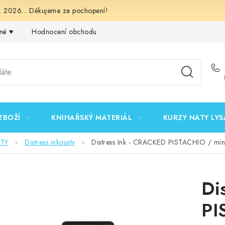
 2026... Děkujeme za pochopení!
né ♥️
Hodnocení obchodu
Obchodní podmínky
Podmínk
ZBOŽÍ
KNIHAŘSKÝ MATERIÁL
KURZY NATY LYS
STY
Distress inkousty
Distress Ink - CRACKED PISTACHIO / mini 
Di
PI