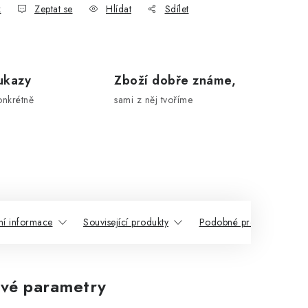
k
Zeptat se
Hlídat
Sdílet
ukazy
Zboží dobře známe,
onkrétně
sami z něj tvoříme
ní informace
Související produkty
Podobné produkty
vé parametry