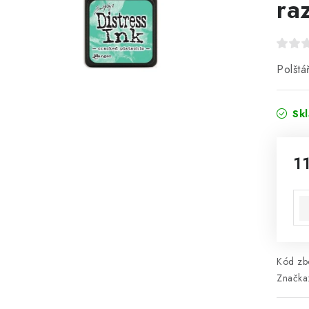
ra
Polštá
Sk
1
Mě
Kód zbo
Značka