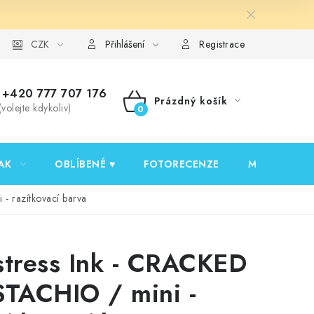
y ochrany osobních údajů
CZK
Ověřování recenzí
Jak nakupovat
Přihlášení
Registrace
+420 777 707 176
Prázdný košík
(volejte kdykoliv)
NÁKUPNÍ
KOŠÍK
AK
OBLÍBENÉ ♥️
FOTORECENZE
MOJE OBJED
- razítkovací barva
stress Ink - CRACKED
STACHIO / mini -