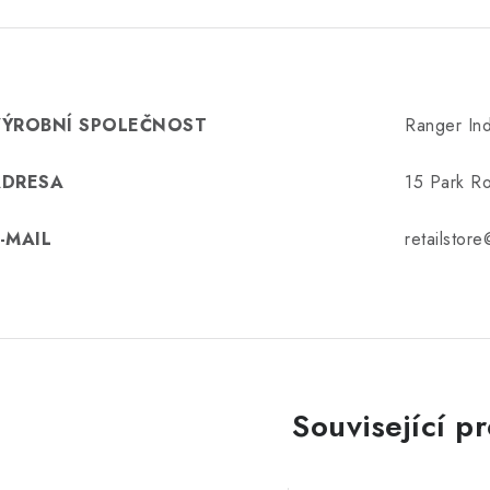
VÝROBNÍ SPOLEČNOST
Ranger Ind
ADRESA
15 Park Ro
-MAIL
retailstor
Související p