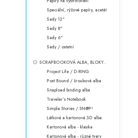
Papíry na vystřihování
Speciální, rýžové papíry, acetát
Sady 12"
Sady 8"
Sady 6"
Sady / ostatní
SCRAPBOOKOVÁ ALBA, BLOKY...
Project Life / D-RING
Post Bound / šroubová alba
Snapload binding alba
Traveler´s Notebook
Simple Stories / SN@P!
Látková a kartonová 3D alba
Kartonová alba - klasika
Kartonová alba - různé tvary