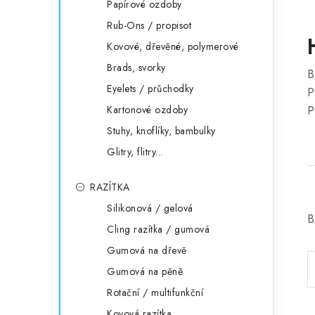
Papírové ozdoby
Rub-Ons / propisot
Kovové, dřevěné, polymerové
Brads, svorky
B
Eyelets / průchodky
P
Kartonové ozdoby
P
Stuhy, knoflíky, bambulky
Glitry, flitry...
RAZÍTKA
Silikonová / gelová
B
Cling razítka / gumová
Gumová na dřevě
Gumová na pěně
Rotační / multifunkční
Kovová razítka