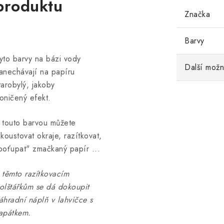
produktu
Značka
Barvy
yto barvy na bázi vody
Další možn
anechávají na papíru
tarobylý, jakoby
oničený efekt.
 touto barvou můžete
nkoustovat okraje, razítkovat,
poťupat" zmačkaný papír ...
 těmto razítkovacím
olštářkům se dá dokoupit
áhradní náplň v lahvičce s
apátkem.