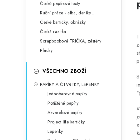
České papírové texty
Ruční práce - alba, deníky...
České kartičky, obrázky
Česká razítka
T
Scrapbooková TRIČKA, zástěry
z
Placky
s
p
VŠECHNO ZBOŽÍ
S
PAPÍRY A ČTVRTKY, LEPENKY
i
"
Jednobarevné papíry
Potištěné papíry
K
Akvarelové papíry
p
Project life kartičky
n
Lepenky
k