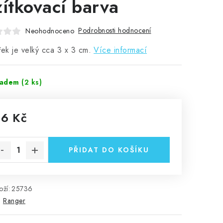
zítkovací barva
Podrobnosti hodnocení
Neohodnoceno
řek je velký cca 3 x 3 cm.
Více informací
ladem
(2 ks)
16 Kč
rná cena:
PŘIDAT DO KOŠÍKU
ží:
25736
:
Ranger