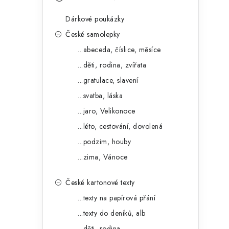
s
e
t
Dárkové poukázky
g
r
České samolepky
o
...abeceda, číslice, měsíce
a
r
...děti, rodina, zvířata
n
i
...gratulace, slavení
e
n
...svatba, láska
í
...jaro, Velikonoce
...léto, cestování, dovolená
p
...podzim, houby
a
...zima, Vánoce
n
České kartonové texty
e
...texty na papírová přání
l
...texty do deníků, alb
...děti, rodina