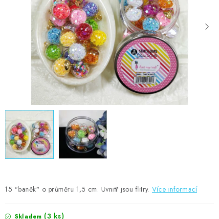
MOJE OBJEDNÁVKA
ZNAČKY
Doprava
Kontakty
Moje objednávka
Oblíbené ♥️
Hodnocení obchodu
Obchodní podmínky
Podmínky ochrany osobních údajů
Ověřování recenzí
Jak nakupovat
15 "baněk" o průměru 1,5 cm. Uvnitř jsou flitry.
Více informací
(3 ks)
Skladem