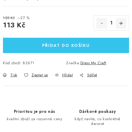
155 Kč
–27 %
113 Kč
Měrná cena:
PŘIDAT DO KOŠÍKU
Kód zboží:
82671
Značka:
Dress My Craft
Tisk
Zeptat se
Hlídat
Sdílet
Prioritou je pro nás
Dárkové poukazy
kvalitní zboží za rozumné ceny
když nevíte, co konkrétně
darovat