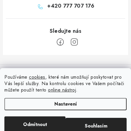
+420 777 707 176
Z
á
Informace pro vás
p
Používáme
cookies
, které nám umožňují poskytovat pro
a
Vás lepší služby. Na kontrolu cookies ve Vašem počítači
Doprava
Nepřehlédněte
t
můžete použít tento
online nástroj
.
Kontakty
í
Blog s nápady a návody
Facebook
Nastavení
Moje objednávka
Slovník pojmů, české návody
Oblíbené ♥️
Copyright 2026
HuráPapír.cz
. Všechna práva vyhrazena.
Upravit nastavení
Hurá TÝM
Odmítnout
Souhlasím
cookies
Hodnocení obchodu