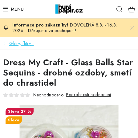
Přejít
Hleda
na
obsah
DOVOLENÁ 8.8. - 16.8.
NOVINKY
2026... Děkujeme za pochopení!
HURÁ DÍLNA
Glitry, flitry...
VŠECHNO ZBOŽÍ
Dress My Craft - Glass Balls Star
Sequins - drobné ozdoby, smetí
KNIHAŘSKÝ MATERIÁL
do chrastidel
KURZY NATY LYSAK
Podrobnosti hodnocení
Neohodnoceno
OBLÍBENÉ ♥️
27 %
Sleva
FOTORECENZE