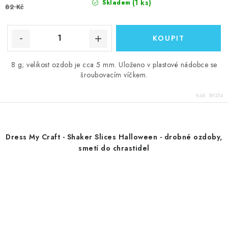
(1 ks)
Skladem
82 Kč
8 g; velikost ozdob je cca 5 mm. Uloženo v plastové nádobce se
šroubovacím víčkem.
Kód:
89254
Dress My Craft - Shaker Slices Halloween - drobné ozdoby,
smetí do chrastidel