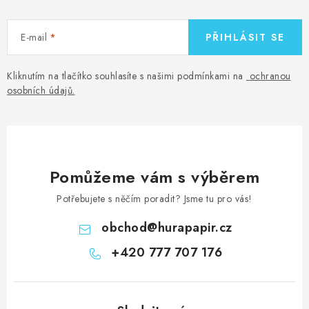
c
í
E-mail
PŘIHLÁSIT SE
p
r
v
Kliknutím na tlačítko souhlasíte s našimi podmínkami na
ochranou
osobních údajů
.
k
y
v
ý
p
Pomůžeme vám s výběrem
i
Potřebujete s něčím poradit? Jsme tu pro vás!
s
u
obchod
@
hurapapir.cz
+420 777 707 176