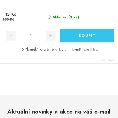
113 Kč
(3 ks)
Skladem
155 Kč
15 "baněk" o průměru 1,5 cm. Uvnitř jsou flitry.
Kód:
82671
O
v
l
á
d
Aktuální novinky a akce na váš e-mail
a