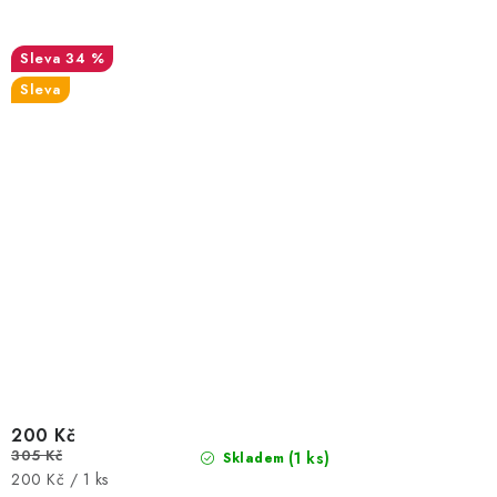
34 %
Sleva
200 Kč
305 Kč
(1 ks)
Skladem
Měrná
200 Kč / 1 ks