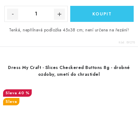
cena:
Tenká, nepřilnavá podložka 45x38 cm; není určena na řezání!
Kód:
89278
Dress My Craft - Slices Checkered Buttons 8g - drobné
ozdoby, smetí do chrastidel
40 %
Sleva