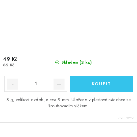
49 Kč
(3 ks)
Skladem
82 Kč
8 g; velikost ozdob je cca 9 mm. Uloženo v plastové nádobce se
šroubovacím víčkem.
Kód:
89256