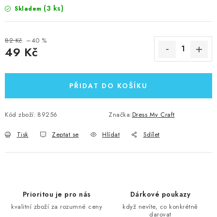
(3 ks)
Skladem
82 Kč
–40 %
49 Kč
Měrná cena:
PŘIDAT DO KOŠÍKU
Kód zboží:
89256
Značka:
Dress My Craft
Tisk
Zeptat se
Hlídat
Sdílet
Prioritou je pro nás
Dárkové poukazy
kvalitní zboží za rozumné ceny
když nevíte, co konkrétně
darovat