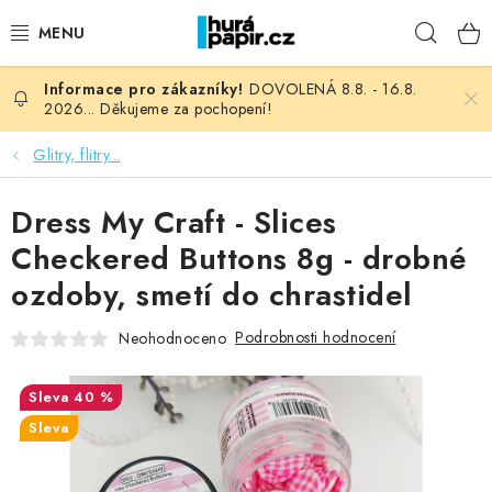
Přejít
Hleda
na
obsah
DOVOLENÁ 8.8. - 16.8.
NOVINKY
2026... Děkujeme za pochopení!
HURÁ DÍLNA
Glitry, flitry...
VŠECHNO ZBOŽÍ
Dress My Craft - Slices
Checkered Buttons 8g - drobné
KNIHAŘSKÝ MATERIÁL
ozdoby, smetí do chrastidel
KURZY NATY LYSAK
Podrobnosti hodnocení
Neohodnoceno
OBLÍBENÉ ♥️
40 %
Sleva
FOTORECENZE