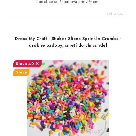
nádobce se šroubovacím víčkem.
Kód:
89254
Dress My Craft - Shaker Slices Sprinkle Crumbs -
drobné ozdoby, smetí do chrastidel
40 %
Sleva