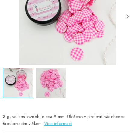
MOJE OBJEDNÁVKA
ZNAČKY
Doprava
Kontakty
Moje objednávka
Oblíbené ♥️
Hodnocení obchodu
Obchodní podmínky
Podmínky ochrany osobních údajů
Ověřování recenzí
Jak nakupovat
8 g; velikost ozdob je cca 9 mm. Uloženo v plastové nádobce se
šroubovacím víčkem.
Více informací