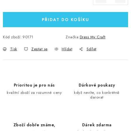
Měrná cena:
PŘIDAT DO KOŠÍKU
Kód zboží:
90171
Značka:
Dress My Craft
Tisk
Zeptat se
Hlídat
Sdílet
Prioritou je pro nás
Dárkové poukazy
kvalitní zboží za rozumné ceny
když nevíte, co konkrétně
darovat
Zboží dobře známe,
Dárek zdarma