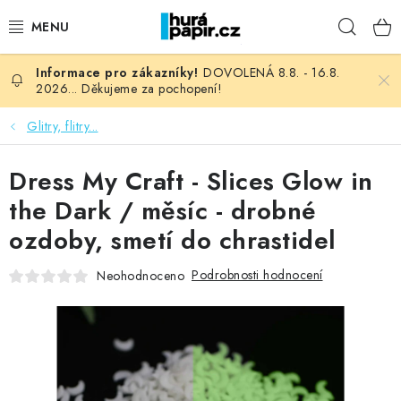
Přejít
Hleda
na
obsah
DOVOLENÁ 8.8. - 16.8.
NOVINKY
2026... Děkujeme za pochopení!
HURÁ DÍLNA
Glitry, flitry...
VŠECHNO ZBOŽÍ
Dress My Craft - Slices Glow in
the Dark / měsíc - drobné
KNIHAŘSKÝ MATERIÁL
ozdoby, smetí do chrastidel
KURZY NATY LYSAK
Podrobnosti hodnocení
Neohodnoceno
OBLÍBENÉ ♥️
FOTORECENZE