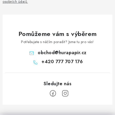
osobních údajů
.
Pomůžeme vám s výběrem
Potřebujete s něčím poradit? Jsme tu pro vás!
obchod
@
hurapapir.cz
+420 777 707 176
Z