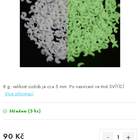
MOJE OBJEDNÁVKA
ZNAČKY
Doprava
Kontakty
Moje objednávka
Oblíbené ♥️
Hodnocení obchodu
Obchodní podmínky
Podmínky ochrany osobních údajů
Ověřování recenzí
Jak nakupovat
8 g; velikost ozdob je cca 5 mm. Po nasvícení ve tmě SVÍTÍCÍ.
Více informací
(5 ks)
Skladem
90 Kč