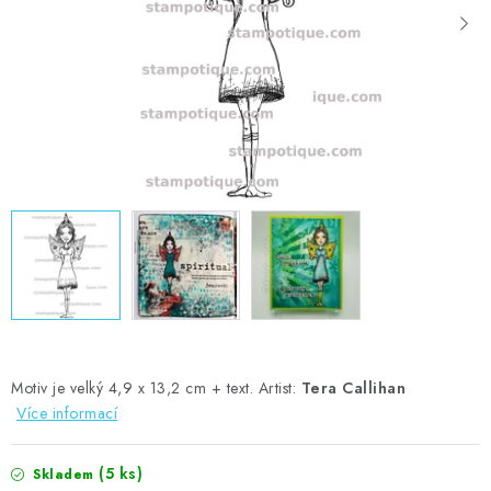
MOJE OBJEDNÁVKA
ZNAČKY
Doprava
Kontakty
Moje objednávka
Oblíbené ♥️
Hodnocení obchodu
Obchodní podmínky
Podmínky ochrany osobních údajů
Ověřování recenzí
Jak nakupovat
Motiv je velký 4,9 x 13,2 cm + text. Artist:
Tera Callihan
Více informací
(5 ks)
Skladem