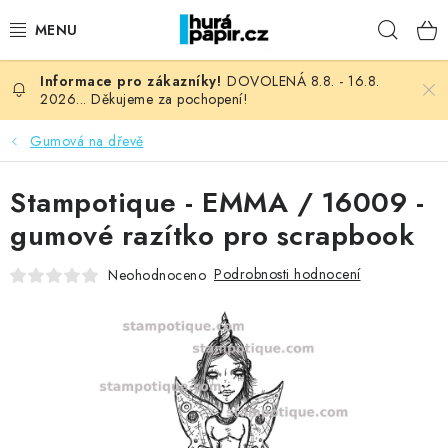
Přejít
Hleda
na
obsah
DOVOLENÁ 8.8. - 16.8.
NOVINKY
2026... Děkujeme za pochopení!
HURÁ DÍLNA
Gumová na dřevě
VŠECHNO ZBOŽÍ
Stampotique - EMMA / 16009 -
gumové razítko pro scrapbook
KNIHAŘSKÝ MATERIÁL
Podrobnosti hodnocení
Neohodnoceno
KURZY NATY LYSAK
OBLÍBENÉ ♥️
FOTORECENZE