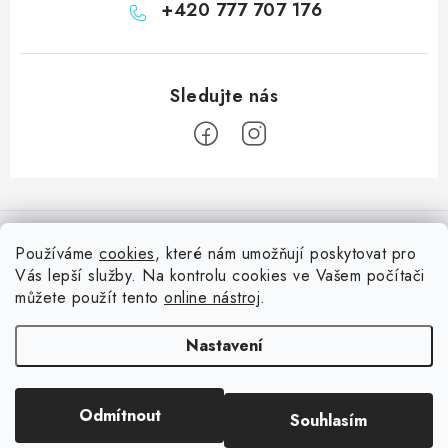
+420 777 707 176
Z
á
Informace pro vás
p
Používáme
cookies
, které nám umožňují poskytovat pro
a
Vás lepší služby. Na kontrolu cookies ve Vašem počítači
Doprava
Nepřehlédněte
t
můžete použít tento
online nástroj
.
Kontakty
í
Blog s nápady a návody
Facebook
Nastavení
Moje objednávka
Slovník pojmů, české návody
Oblíbené ♥️
Copyright 2026
HuráPapír.cz
. Všechna práva vyhrazena.
Upravit nastavení
Hurá TÝM
Odmítnout
Souhlasím
cookies
Hodnocení obchodu
Reklamace a vrácení zboží
Vytvořil Shoptet