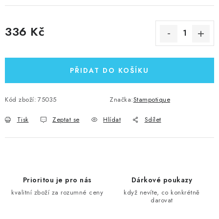
336 Kč
Měrná cena:
PŘIDAT DO KOŠÍKU
Kód zboží:
75035
Značka:
Stampotique
Tisk
Zeptat se
Hlídat
Sdílet
Prioritou je pro nás
Dárkové poukazy
kvalitní zboží za rozumné ceny
když nevíte, co konkrétně
darovat