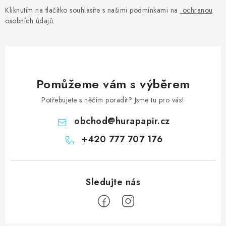
v
Kliknutím na tlačítko souhlasíte s našimi podmínkami na
ochranou
osobních údajů
.
k
y
v
ý
p
Pomůžeme vám s výběrem
i
Potřebujete s něčím poradit? Jsme tu pro vás!
s
u
obchod
@
hurapapir.cz
+420 777 707 176