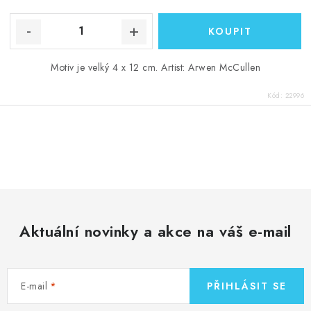
Motiv je velký 4 x 12 cm. Artist: Arwen McCullen
Kód:
22996
O
v
l
á
d
Aktuální novinky a akce na váš e-mail
a
c
í
E-mail
PŘIHLÁSIT SE
p
r