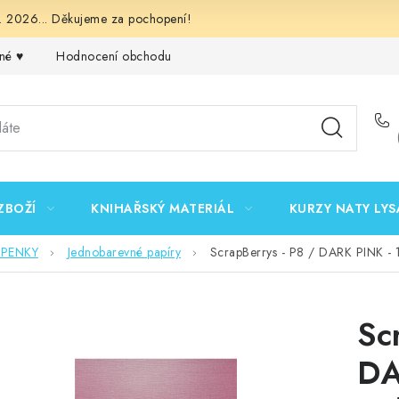
 2026... Děkujeme za pochopení!
né ♥️
Hodnocení obchodu
Obchodní podmínky
Podmínk
ZBOŽÍ
KNIHAŘSKÝ MATERIÁL
KURZY NATY LYS
EPENKY
Jednobarevné papíry
ScrapBerrys - P8 / DARK PINK -
Sc
DA