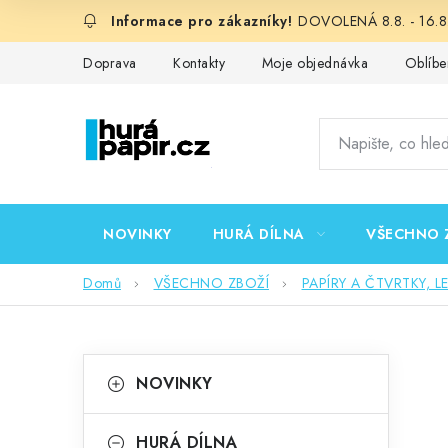
Přejít
DOVOLENÁ 8.8. - 16.8.
na
obsah
Doprava
Kontakty
Moje objednávka
Oblíbe
NOVINKY
HURÁ DÍLNA
VŠECHNO 
Domů
VŠECHNO ZBOŽÍ
PAPÍRY A ČTVRTKY, L
P
K
Přeskočit
NOVINKY
kategorie
a
o
t
HURÁ DÍLNA