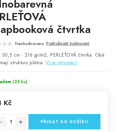
dnobarevná
RLEŤOVÁ
rapbooková čtvrtka
Podrobnosti hodnocení
Neohodnoceno
x 30,5 cm - 216 gr/m2; PERLEŤOVÁ čtvrtka. Obě
 mají strukturu plátna.
Více informací
ladem
(23 ks)
3 Kč
rná cena:
PŘIDAT DO KOŠÍKU