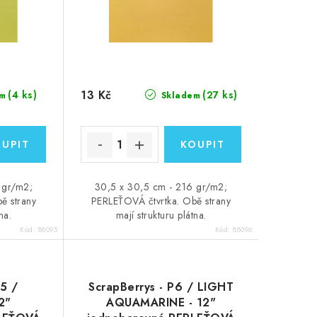
13 Kč
(4 ks)
(27 ks)
m
Skladem
 gr/m2;
30,5 x 30,5 cm - 216 gr/m2;
ě strany
PERLEŤOVÁ čtvrtka. Obě strany
na.
mají strukturu plátna.
Kód:
88095
Kód:
88096
P5 /
ScrapBerrys - P6 / LIGHT
2"
AQUAMARINE - 12"