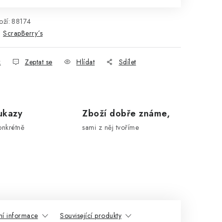
ží:
88174
:
ScrapBerry´s
k
Zeptat se
Hlídat
Sdílet
ukazy
Zboží dobře známe,
onkrétně
sami z něj tvoříme
ní informace
Související produkty