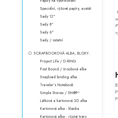
Papíry na vystřihování
Speciální, rýžové papíry, acetát
P
Sady 12"
s
Sady 8"
P
Sady 6"
v
Sady / ostatní
SCRAPBOOKOVÁ ALBA, BLOKY...
Project Life / D-RING
Post Bound / šroubová alba
Snapload binding alba
Traveler´s Notebook
B
P
Simple Stories / SN@P!
P
Látková a kartonová 3D alba
Kartonová alba - klasika
Kartonová alba - různé tvary