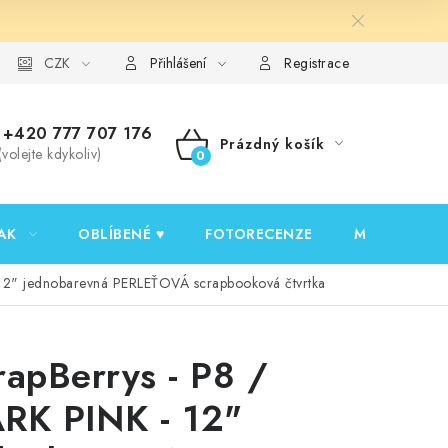
y ochrany osobních údajů
CZK
Ověřování recenzí
Jak nakupovat
Přihlášení
Registrace
+420 777 707 176
Prázdný košík
(volejte kdykoliv)
NÁKUPNÍ
KOŠÍK
AK
OBLÍBENÉ ♥️
FOTORECENZE
MOJE OBJED
 12" jednobarevná PERLEŤOVÁ scrapbooková čtvrtka
rapBerrys - P8 /
RK PINK - 12"