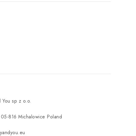
 You sp z o.o.
3 05-816 Michalowice Poland
yandyou.eu