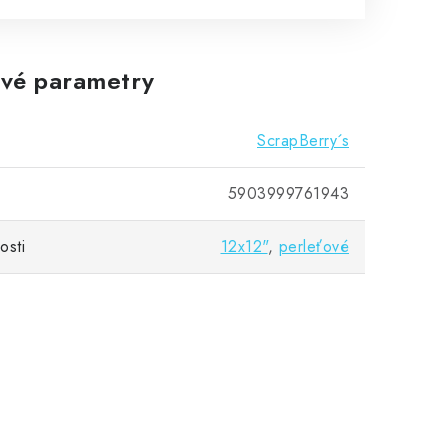
vé parametry
ScrapBerry´s
5903999761943
osti
12x12"
,
perleťové