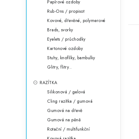
Papírové ozdoby
Rub-Ons / propisot
Kovové, dřevěné, polymerové
Brads, svorky
Eyelets / průchodky
Kartonové ozdoby
Stuhy, knoflíky, bambulky
Glitry, flitry...
RAZÍTKA
Silikonová / gelová
Cling razítka / gumová
Gumová na dřevě
Gumová na pěně
Rotační / multifunkční
Kovová razítka