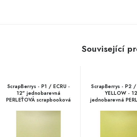
Související p
ScrapBerrys - P1 / ECRU -
ScrapBerrys - P2 
12" jednobarevná
YELLOW - 1
PERLEŤOVÁ scrapbooková
jednobarevná PE
čtvrtka
scrapbooková čt