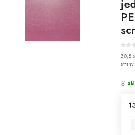
je
PE
sc
30,5 
strany
Sk
1
Mě