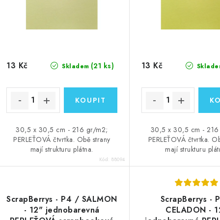
13 Kč
13 Kč
(21 ks)
Skladem
Sklade
30,5 x 30,5 cm - 216 gr/m2;
30,5 x 30,5 cm - 216
PERLEŤOVÁ čtvrtka. Obě strany
PERLEŤOVÁ čtvrtka. Ob
mají strukturu plátna.
mají strukturu plát
Kód:
88094
ScrapBerrys - P4 / SALMON
ScrapBerrys - 
- 12" jednobarevná
CELADON - 1