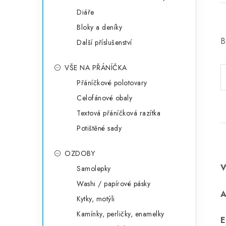
Diáře
Bloky a deníky
B
Další příslušenství
VŠE NA PŘÁNÍČKA
Přáníčkové polotovary
Celofánové obaly
Textová přáníčková razítka
Potištěné sady
OZDOBY
Samolepky
Washi / papírové pásky
Kytky, motýli
Kamínky, perličky, enamelky
E