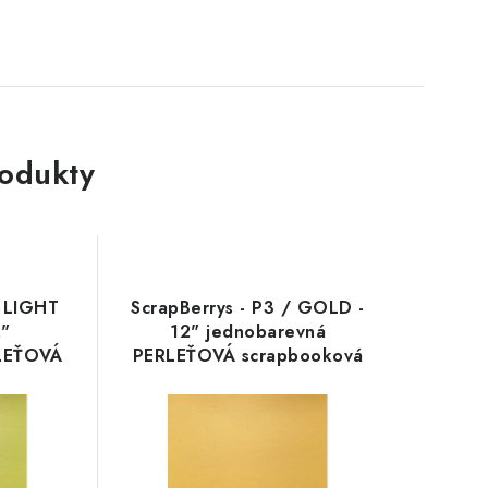
rodukty
/ LIGHT
ScrapBerrys - P3 / GOLD -
2"
12" jednobarevná
RLEŤOVÁ
PERLEŤOVÁ scrapbooková
vrtka
čtvrtka