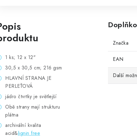
Popis
Doplňko
produktu
Značka
1 ks; 12 x 12"
EAN
30,5 x 30,5 cm; 216 gsm
Další možn
HLAVNÍ STRANA JE
PERLEŤOVÁ
jádro čtvrtky je světlejší
Obě strany mají strukturu
plátna
archivální kvalita
acid&
lignin free