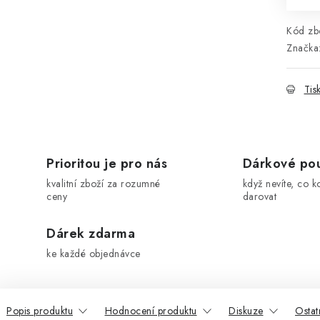
Kód zbo
Značka
Tis
Prioritou je pro nás
Dárkové po
kvalitní zboží za rozumné
když nevíte, co k
ceny
darovat
Dárek zdarma
ke každé objednávce
Popis produktu
Hodnocení produktu
Diskuze
Ostat