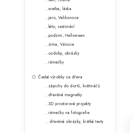
...svatba, láska
...jaro, Velikonoce
...léto, cestování
...podzim, Halloween
...zima, Vánoce
...ozdoby, obrázky
...rámečky
České výrobky ze dřeva
...zápichy do dortů, květináčů
...dřevěné magnetky
...3D prostorové projekty
...rámečky na fotografie
... dřevěné obrázky, krátké texty