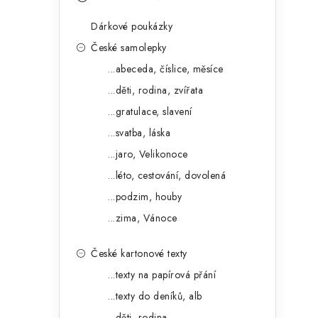
s
e
t
Dárkové poukázky
g
r
České samolepky
o
...abeceda, číslice, měsíce
a
r
...děti, rodina, zvířata
n
i
...gratulace, slavení
e
n
...svatba, láska
í
...jaro, Velikonoce
...léto, cestování, dovolená
p
...podzim, houby
a
...zima, Vánoce
n
České kartonové texty
e
...texty na papírová přání
l
...texty do deníků, alb
...děti, rodina