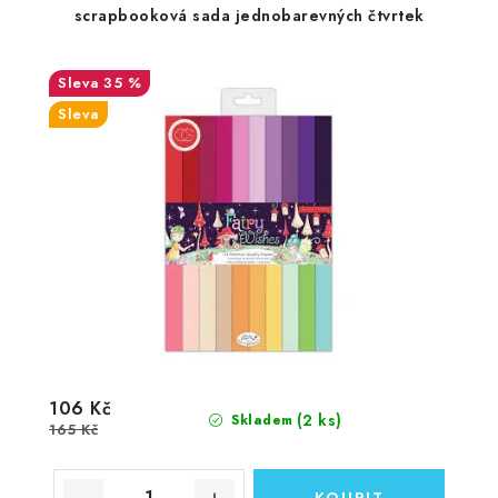
scrapbooková sada jednobarevných čtvrtek
35 %
Sleva
106 Kč
(2 ks)
Skladem
165 Kč