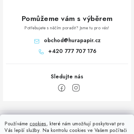
Pomůžeme vám s výběrem
Potřebujete s něčím poradit? Jsme tu pro vás!
obchod
@
hurapapir.cz
+420 777 707 176
Z
á
Informace pro vás
p
Používáme
cookies
, které nám umožňují poskytovat pro
a
Vás lepší služby. Na kontrolu cookies ve Vašem počítači
Doprava
Nepřehlédněte