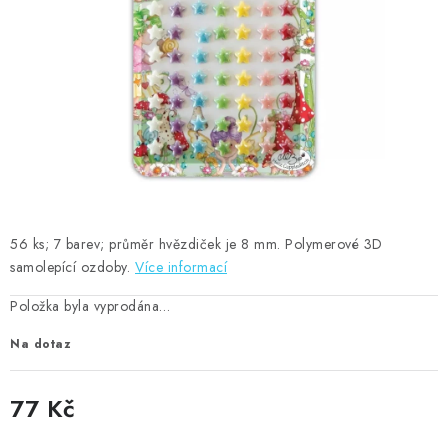
MOJE OBJEDNÁVKA
ZNAČKY
Doprava
Kontakty
Moje objednávka
Oblíbené ♥️
Hodnocení obchodu
Obchodní podmínky
Podmínky ochrany osobních údajů
Ověřování recenzí
Jak nakupovat
56 ks; 7 barev; průměr hvězdiček je 8 mm. Polymerové 3D
samolepící ozdoby.
Více informací
Položka byla vyprodána…
Na dotaz
77 Kč
Měrná cena: