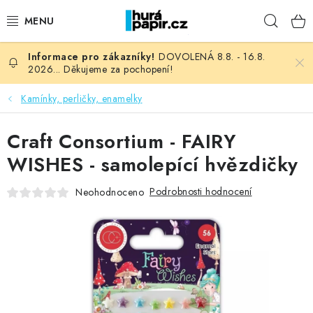
Přejít
Hleda
na
obsah
DOVOLENÁ 8.8. - 16.8.
NOVINKY
2026... Děkujeme za pochopení!
HURÁ DÍLNA
Kamínky, perličky, enamelky
VŠECHNO ZBOŽÍ
Craft Consortium - FAIRY
WISHES - samolepící hvězdičky
KNIHAŘSKÝ MATERIÁL
Podrobnosti hodnocení
Neohodnoceno
KURZY NATY LYSAK
OBLÍBENÉ ♥️
FOTORECENZE