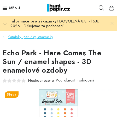
Přejít
Hleda
na
obsah
DOVOLENÁ 8.8. - 16.8.
NOVINKY
2026... Děkujeme za pochopení!
HURÁ DÍLNA
Kamínky, perličky, enamelky
VŠECHNO ZBOŽÍ
Echo Park - Here Comes The
Sun / enamel shapes - 3D
KNIHAŘSKÝ MATERIÁL
enamelové ozdoby
KURZY NATY LYSAK
Podrobnosti hodnocení
Neohodnoceno
OBLÍBENÉ ♥️
Sleva
FOTORECENZE