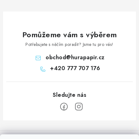
Pomůžeme vám s výběrem
Potřebujete s něčím poradit? Jsme tu pro vás!
obchod
@
hurapapir.cz
+420 777 707 176
Z
á
Informace pro vás