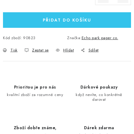
Měrná cena:
PŘIDAT DO KOŠÍKU
Kód zboží:
90823
Značka:
Echo park paper co.
Tisk
Zeptat se
Hlídat
Sdílet
Prioritou je pro nás
Dárkové poukazy
kvalitní zboží za rozumné ceny
když nevíte, co konkrétně
darovat
Zboží dobře známe,
Dárek zdarma