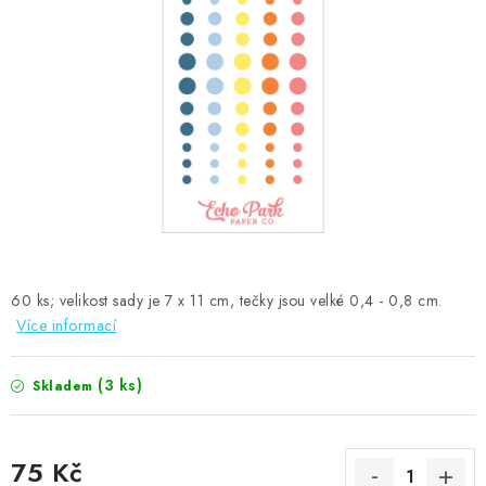
MOJE OBJEDNÁVKA
ZNAČKY
Doprava
Kontakty
Moje objednávka
Oblíbené ♥️
Hodnocení obchodu
Obchodní podmínky
Podmínky ochrany osobních údajů
Ověřování recenzí
Jak nakupovat
60 ks; velikost sady je 7 x 11 cm, tečky jsou velké 0,4 - 0,8 cm.
Více informací
(3 ks)
Skladem
75 Kč