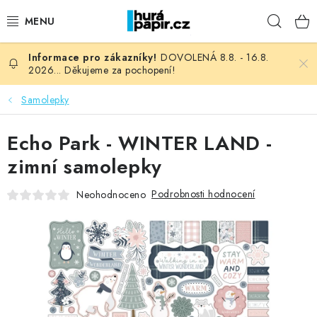
Přejít
Hleda
na
obsah
DOVOLENÁ 8.8. - 16.8.
NOVINKY
2026... Děkujeme za pochopení!
HURÁ DÍLNA
Samolepky
VŠECHNO ZBOŽÍ
Echo Park - WINTER LAND -
zimní samolepky
KNIHAŘSKÝ MATERIÁL
Podrobnosti hodnocení
Neohodnoceno
KURZY NATY LYSAK
OBLÍBENÉ ♥️
FOTORECENZE