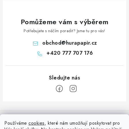
Pomůžeme vám s výběrem
Potřebujete s něčím poradit? Jsme tu pro vás!
obchod
@
hurapapir.cz
+420 777 707 176
Z
á
Informace pro vás
p
Používáme
cookies
, které nám umožňují poskytovat pro