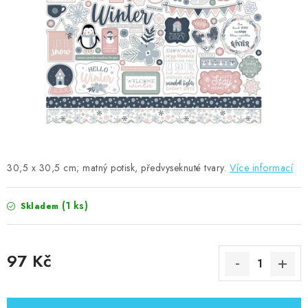
MOJE OBJEDNÁVKA
ZNAČKY
Doprava
Kontakty
Moje objednávka
Oblíbené ♥️
Hodnocení obchodu
Obchodní podmínky
Podmínky ochrany osobních údajů
Ověřování recenzí
Jak nakupovat
30,5 x 30,5 cm; matný potisk, předvyseknuté tvary.
Více informací
(1 ks)
Skladem
97 Kč
Měrná cena: