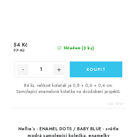
54 Kč
(3 ks)
Skladem
77 Kč
84 ks; velikost koleček je 0,8 + 0,6 + 0,4 cm.
Samolepící enamelová kolečka na dozdobení projektů.
Kód:
89157
Nellie´s - ENAMEL DOTS / BABY BLUE - světle
modrá samolepící kolečka, enamelky