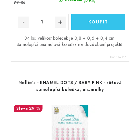
77 Kč
84 ks; velikost koleček je 0,8 + 0,6 + 0,4 cm.
Samolepící enamelová kolečka na dozdobení projektů.
Kód:
89156
Nellie´s - ENAMEL DOTS / BABY PINK - růžová
samolepící kolečka, enamelky
29 %