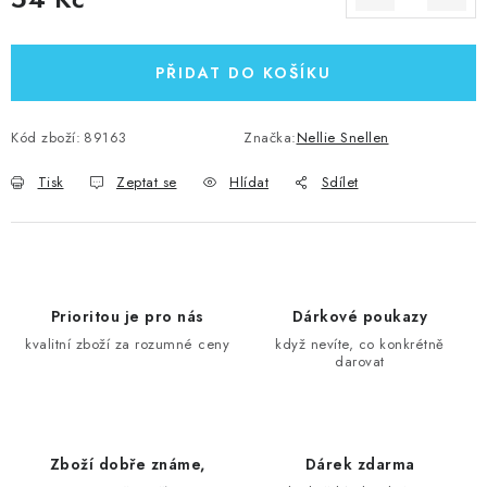
Měrná cena:
PŘIDAT DO KOŠÍKU
Kód zboží:
89163
Značka:
Nellie Snellen
Tisk
Zeptat se
Hlídat
Sdílet
Prioritou je pro nás
Dárkové poukazy
kvalitní zboží za rozumné ceny
když nevíte, co konkrétně
darovat
Zboží dobře známe,
Dárek zdarma