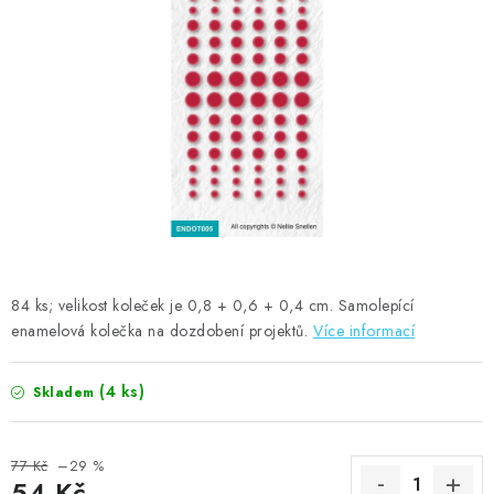
MOJE OBJEDNÁVKA
ZNAČKY
Doprava
Kontakty
Moje objednávka
Oblíbené ♥️
Hodnocení obchodu
Obchodní podmínky
Podmínky ochrany osobních údajů
Ověřování recenzí
Jak nakupovat
84 ks; velikost koleček je 0,8 + 0,6 + 0,4 cm. Samolepící
enamelová kolečka na dozdobení projektů.
Více informací
(4 ks)
Skladem
77 Kč
–29 %
54 Kč