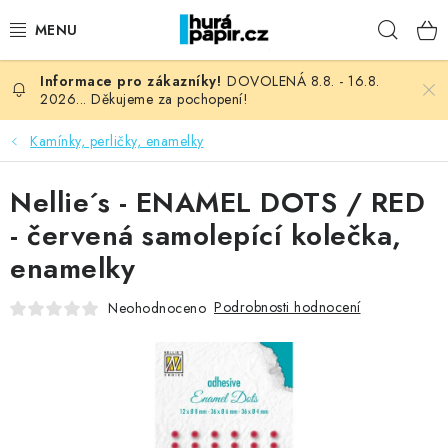
Přejít
Hleda
na
obsah
DOVOLENÁ 8.8. - 16.8.
NOVINKY
2026... Děkujeme za pochopení!
HURÁ DÍLNA
Kamínky, perličky, enamelky
VŠECHNO ZBOŽÍ
Nellie´s - ENAMEL DOTS / RED
- červená samolepící kolečka,
KNIHAŘSKÝ MATERIÁL
enamelky
KURZY NATY LYSAK
Podrobnosti hodnocení
Neohodnoceno
OBLÍBENÉ ♥️
FOTORECENZE