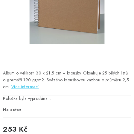
MOJE OBJEDNÁVKA
ZNAČKY
Doprava
Kontakty
Moje objednávka
Oblíbené ♥️
Hodnocení obchodu
Obchodní podmínky
Podmínky ochrany osobních údajů
Ověřování recenzí
Jak nakupovat
Album o velikosti 30 x 21,5 cm + kroužky. Obsahuje 25 bílých listů
o gramáži 190 gr/m2. Svázáno kroužkovou vazbou o průměru 2,5
cm.
Více informací
Položka byla vyprodána…
Na dotaz
253 Kč