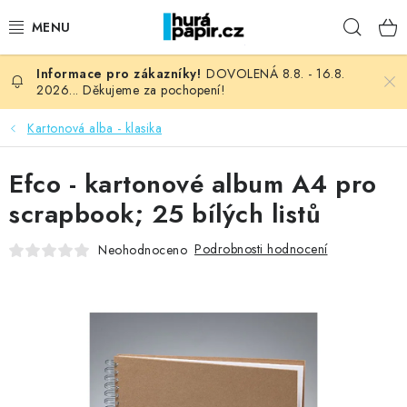
Přejít
Hleda
na
obsah
DOVOLENÁ 8.8. - 16.8.
NOVINKY
2026... Děkujeme za pochopení!
HURÁ DÍLNA
Kartonová alba - klasika
VŠECHNO ZBOŽÍ
Efco - kartonové album A4 pro
scrapbook; 25 bílých listů
KNIHAŘSKÝ MATERIÁL
Podrobnosti hodnocení
Neohodnoceno
KURZY NATY LYSAK
OBLÍBENÉ ♥️
FOTORECENZE