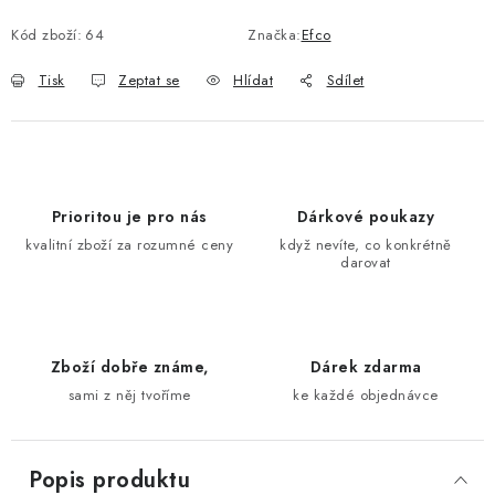
Měrná cena:
Kód zboží:
64
Značka:
Efco
Tisk
Zeptat se
Hlídat
Sdílet
Prioritou je pro nás
Dárkové poukazy
kvalitní zboží za rozumné ceny
když nevíte, co konkrétně
darovat
Zboží dobře známe,
Dárek zdarma
sami z něj tvoříme
ke každé objednávce
Popis produktu