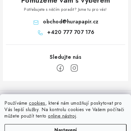
Pomůžeme vám s výběrem
Potřebujete s něčím poradit? Jsme tu pro vás!
obchod
@
hurapapir.cz
+420 777 707 176
Z
á
Informace pro vás
p
Používáme
cookies
, které nám umožňují poskytovat pro
a
Vás lepší služby. Na kontrolu cookies ve Vašem počítači
Doprava
Nepřehlédněte
t
můžete použít tento
online nástroj
.
Kontakty
í
Blog s nápady a návody
Facebook
Nastavení