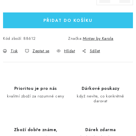
Měrná cena:
PŘIDAT DO KOŠÍKU
Kód zboží:
88612
Značka:
Mintay by Karola
Tisk
Zeptat se
Hlídat
Sdílet
Prioritou je pro nás
Dárkové poukazy
kvalitní zboží za rozumné ceny
když nevíte, co konkrétně
darovat
Zboží dobře známe,
Dárek zdarma