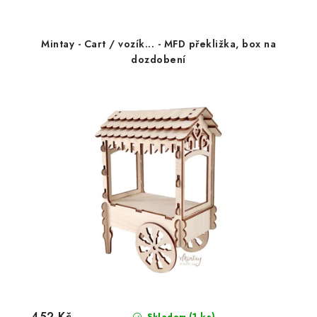
Mintay - Cart / vozík... - MFD překližka, box na
dozdobení
452 Kč
(1 ks)
Skladem