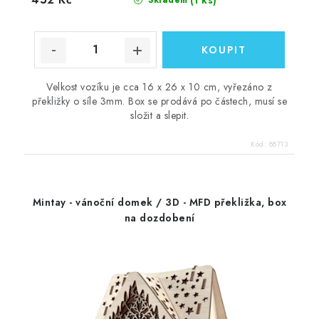
Velkost vozíku je cca 16 x 26 x 10 cm, vyřezáno z
překližky o síle 3mm. Box se prodává po částech, musí se
složit a slepit.
Kód:
88713
Mintay - vánoční domek / 3D - MFD překližka, box
na dozdobení