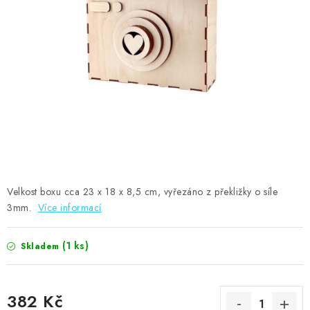
MOJE OBJEDNÁVKA
ZNAČKY
Doprava
Kontakty
Moje objednávka
Oblíbené ♥️
Hodnocení obchodu
Obchodní podmínky
Podmínky ochrany osobních údajů
Ověřování recenzí
Jak nakupovat
Velkost boxu cca
23 x 18 x 8,5 cm
, vyřezáno z překližky o síle
3mm.
Více informací
(1 ks)
Skladem
382 Kč