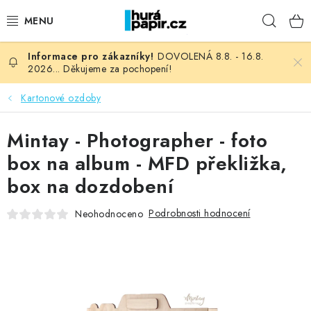
Přejít
Hleda
na
obsah
DOVOLENÁ 8.8. - 16.8.
NOVINKY
2026... Děkujeme za pochopení!
HURÁ DÍLNA
Kartonové ozdoby
VŠECHNO ZBOŽÍ
Mintay - Photographer - foto
box na album - MFD překližka,
KNIHAŘSKÝ MATERIÁL
box na dozdobení
KURZY NATY LYSAK
Podrobnosti hodnocení
Neohodnoceno
OBLÍBENÉ ♥️
FOTORECENZE