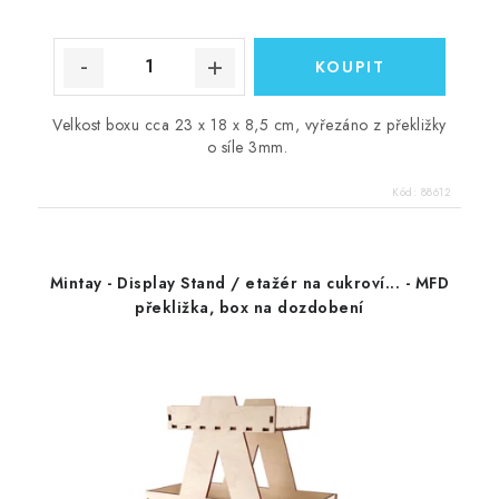
Velkost boxu cca 23 x 18 x 8,5 cm, vyřezáno z překližky
o síle 3mm.
Kód:
88612
Mintay - Display Stand / etažér na cukroví... - MFD
překližka, box na dozdobení