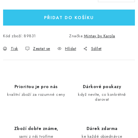
Měrná cena:
PŘIDAT DO KOŠÍKU
Kód zboží:
89831
Značka:
Mintay by Karola
Tisk
Zeptat se
Hlídat
Sdílet
Prioritou je pro nás
Dárkové poukazy
kvalitní zboží za rozumné ceny
když nevíte, co konkrétně
darovat
Zboží dobře známe,
Dárek zdarma
sami z něj tvoříme
ke každé objednávce