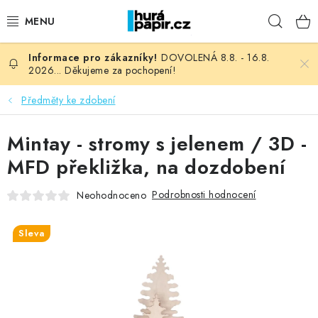
Přejít
Hleda
na
obsah
DOVOLENÁ 8.8. - 16.8.
NOVINKY
2026... Děkujeme za pochopení!
HURÁ DÍLNA
Předměty ke zdobení
VŠECHNO ZBOŽÍ
Mintay - stromy s jelenem / 3D -
MFD překližka, na dozdobení
KNIHAŘSKÝ MATERIÁL
Podrobnosti hodnocení
Neohodnoceno
KURZY NATY LYSAK
Sleva
OBLÍBENÉ ♥️
FOTORECENZE