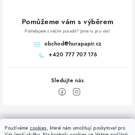
Pomůžeme vám s výběrem
Potřebujete s něčím poradit? Jsme tu pro vás!
obchod
@
hurapapir.cz
+420 777 707 176
Z
á
Informace pro vás
p
Používáme
cookies
, které nám umožňují poskytovat pro
a
Vás lepší služby. Na kontrolu cookies ve Vašem počítači
Doprava