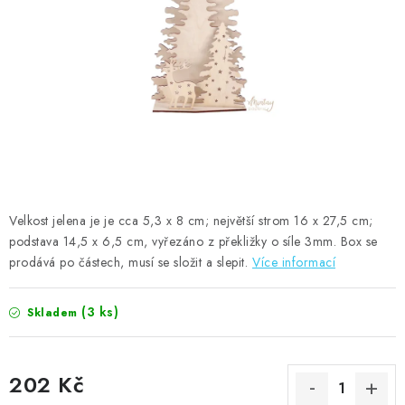
MOJE OBJEDNÁVKA
ZNAČKY
Doprava
Kontakty
Moje objednávka
Oblíbené ♥️
Hodnocení obchodu
Obchodní podmínky
Podmínky ochrany osobních údajů
Ověřování recenzí
Jak nakupovat
Velkost jelena je je cca 5,3 x 8
cm; největší strom 16 x 27,5 cm;
podstava 14,5 x 6,5 cm
, vyřezáno z překližky o síle 3mm. Box se
prodává po částech, musí se složit a slepit.
Více informací
(3 ks)
Skladem
202 Kč