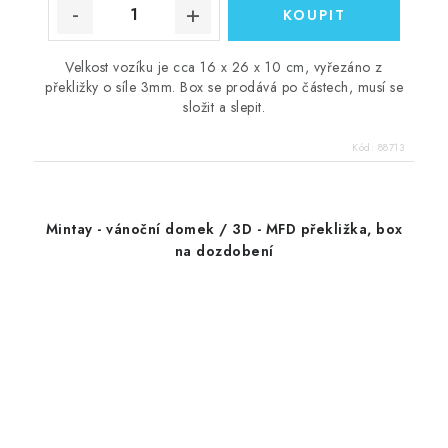
Velkost vozíku je cca 16 x 26 x 10 cm, vyřezáno z
překližky o síle 3mm. Box se prodává po částech, musí se
složit a slepit.
Kód:
88713
Mintay - vánoční domek / 3D - MFD překližka, box
na dozdobení