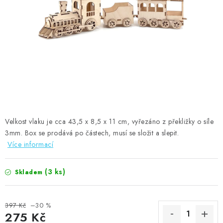
MOJE OBJEDNÁVKA
ZNAČKY
Doprava
Kontakty
Moje objednávka
Oblíbené ♥️
Hodnocení obchodu
Obchodní podmínky
Podmínky ochrany osobních údajů
Ověřování recenzí
Jak nakupovat
Velkost vlaku je cca 43,5 x 8,5 x 11
cm
, vyřezáno z překližky o síle
3mm. Box se prodává po částech, musí se složit a slepit.
Více informací
(3 ks)
Skladem
397 Kč
–30 %
275 Kč