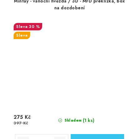
Mintay - vánoční hvězda / 3D - MFD překližka, box
na dozdobení
30 %
Sleva
275 Kč
(1 ks)
Skladem
397 Kč