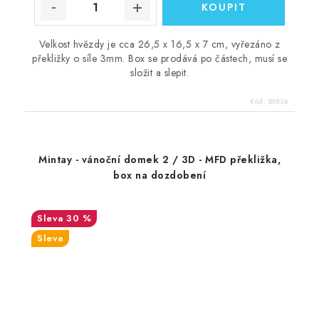
Velkost hvězdy je cca 26,5 x 16,5 x 7 cm, vyřezáno z
překližky o síle 3mm. Box se prodává po částech, musí se
složit a slepit.
Kód:
89834
Mintay - vánoční domek 2 / 3D - MFD překližka,
box na dozdobení
30 %
Sleva