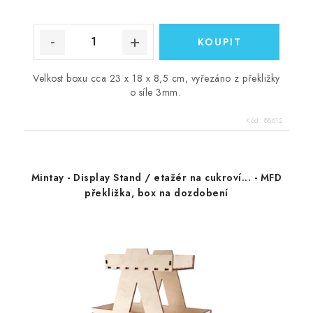
Velkost boxu cca 23 x 18 x 8,5 cm, vyřezáno z překližky
o síle 3mm.
Kód:
88612
Mintay - Display Stand / etažér na cukroví... - MFD
překližka, box na dozdobení