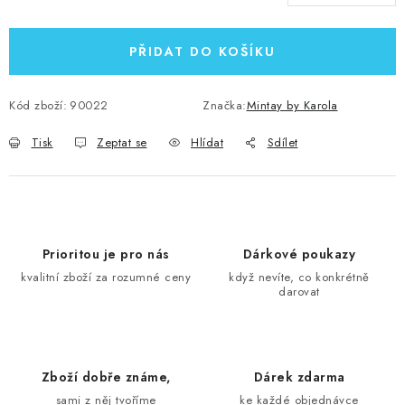
Měrná cena:
PŘIDAT DO KOŠÍKU
Kód zboží:
90022
Značka:
Mintay by Karola
Tisk
Zeptat se
Hlídat
Sdílet
Prioritou je pro nás
Dárkové poukazy
kvalitní zboží za rozumné ceny
když nevíte, co konkrétně
darovat
Zboží dobře známe,
Dárek zdarma
sami z něj tvoříme
ke každé objednávce