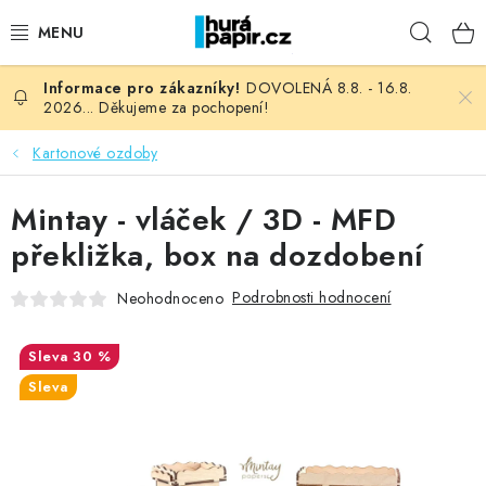
Přejít
Hleda
na
obsah
DOVOLENÁ 8.8. - 16.8.
NOVINKY
2026... Děkujeme za pochopení!
HURÁ DÍLNA
Kartonové ozdoby
VŠECHNO ZBOŽÍ
Mintay - vláček / 3D - MFD
překližka, box na dozdobení
KNIHAŘSKÝ MATERIÁL
Podrobnosti hodnocení
Neohodnoceno
KURZY NATY LYSAK
30 %
OBLÍBENÉ ♥️
Sleva
FOTORECENZE