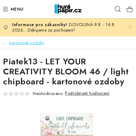
Přejít
Hleda
na
obsah
DOVOLENÁ 8.8. - 16.8.
NOVINKY
2026... Děkujeme za pochopení!
HURÁ DÍLNA
Kartonové ozdoby
VŠECHNO ZBOŽÍ
Piatek13 - LET YOUR
CREATIVITY BLOOM 46 / light
KNIHAŘSKÝ MATERIÁL
chipboard - kartonové ozdoby
KURZY NATY LYSAK
Podrobnosti hodnocení
Neohodnoceno
OBLÍBENÉ ♥️
FOTORECENZE