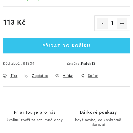
113 Kč
Měrná cena:
PŘIDAT DO KOŠÍKU
Kód zboží:
81834
Značka:
Piatek13
Tisk
Zeptat se
Hlídat
Sdílet
Prioritou je pro nás
Dárkové poukazy
kvalitní zboží za rozumné ceny
když nevíte, co konkrétně
darovat