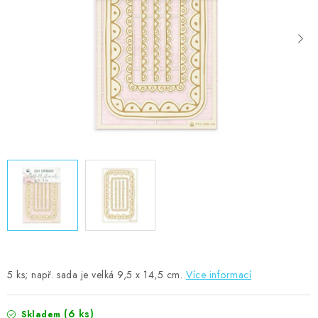
MOJE OBJEDNÁVKA
ZNAČKY
Doprava
Kontakty
Moje objednávka
Oblíbené ♥️
Hodnocení obchodu
Obchodní podmínky
Podmínky ochrany osobních údajů
Ověřování recenzí
Jak nakupovat
5 ks; např. sada je velká 9,5 x 14,5 cm.
Více informací
(6 ks)
Skladem