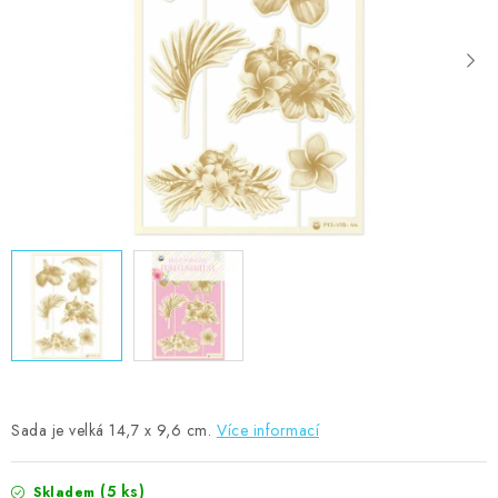
MOJE OBJEDNÁVKA
ZNAČKY
Doprava
Kontakty
Moje objednávka
Oblíbené ♥️
Hodnocení obchodu
Obchodní podmínky
Podmínky ochrany osobních údajů
Ověřování recenzí
Jak nakupovat
Sada je velká 14,7 x 9,6 cm.
Více informací
(5 ks)
Skladem