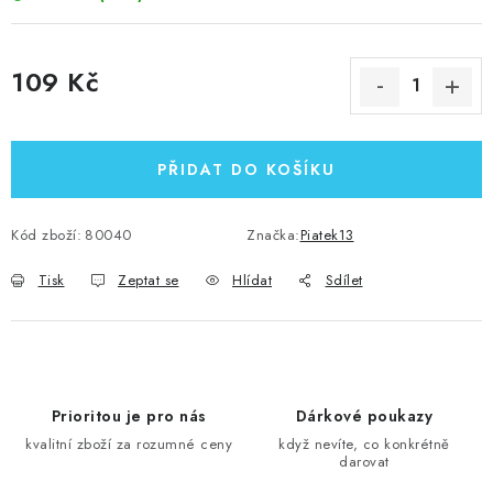
109 Kč
Měrná cena:
PŘIDAT DO KOŠÍKU
Kód zboží:
80040
Značka:
Piatek13
Tisk
Zeptat se
Hlídat
Sdílet
Prioritou je pro nás
Dárkové poukazy
kvalitní zboží za rozumné ceny
když nevíte, co konkrétně
darovat