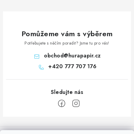
Pomůžeme vám s výběrem
Potřebujete s něčím poradit? Jsme tu pro vás!
obchod
@
hurapapir.cz
+420 777 707 176
Z
á