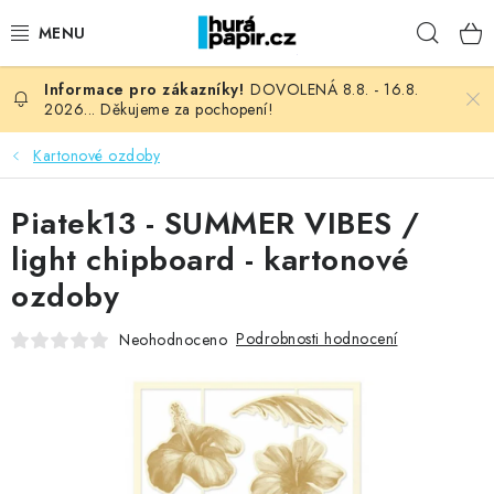
Přejít
Hleda
na
obsah
DOVOLENÁ 8.8. - 16.8.
NOVINKY
2026... Děkujeme za pochopení!
HURÁ DÍLNA
Kartonové ozdoby
VŠECHNO ZBOŽÍ
Piatek13 - SUMMER VIBES /
light chipboard - kartonové
KNIHAŘSKÝ MATERIÁL
ozdoby
KURZY NATY LYSAK
Podrobnosti hodnocení
Neohodnoceno
OBLÍBENÉ ♥️
FOTORECENZE