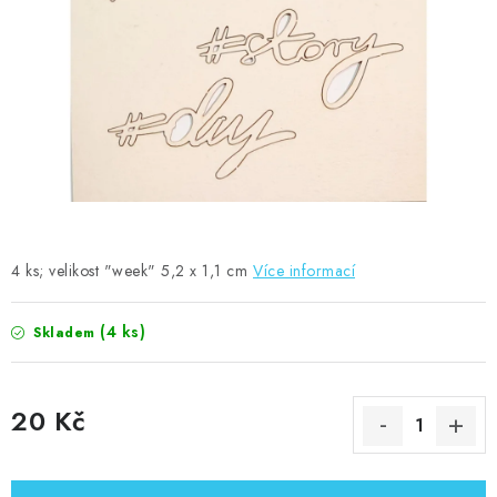
MOJE OBJEDNÁVKA
ZNAČKY
Doprava
Kontakty
Moje objednávka
Oblíbené ♥️
Hodnocení obchodu
Obchodní podmínky
Podmínky ochrany osobních údajů
Ověřování recenzí
Jak nakupovat
4 ks; velikost "week" 5,2 x 1,1 cm
Více informací
(4 ks)
Skladem
20 Kč
Měrná cena: