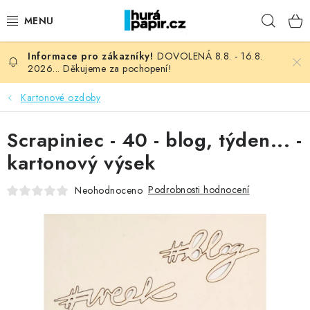
Přejít
Hleda
na
obsah
DOVOLENÁ 8.8. - 16.8.
NOVINKY
2026... Děkujeme za pochopení!
HURÁ DÍLNA
Kartonové ozdoby
VŠECHNO ZBOŽÍ
Scrapiniec - 40 - blog, týden... -
kartonový výsek
KNIHAŘSKÝ MATERIÁL
Podrobnosti hodnocení
Neohodnoceno
KURZY NATY LYSAK
OBLÍBENÉ ♥️
FOTORECENZE