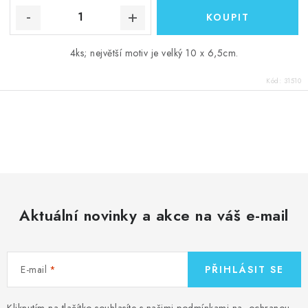
4ks; největší motiv je velký 10 x 6,5cm.
Kód:
31510
O
v
l
á
d
Aktuální novinky a akce na váš e-mail
a
c
í
E-mail
PŘIHLÁSIT SE
p
r
Kliknutím na tlačítko souhlasíte s našimi podmínkami na
ochranou