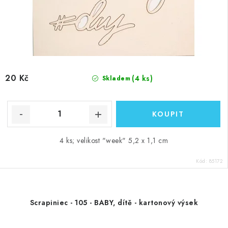
20 Kč
(4 ks)
Skladem
4 ks; velikost "week" 5,2 x 1,1 cm
Kód:
85172
Scrapiniec - 105 - BABY, dítě - kartonový výsek