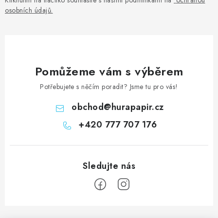
v
osobních údajů
.
k
y
v
ý
p
Pomůžeme vám s výběrem
i
Potřebujete s něčím poradit? Jsme tu pro vás!
s
u
obchod
@
hurapapir.cz
+420 777 707 176
Z