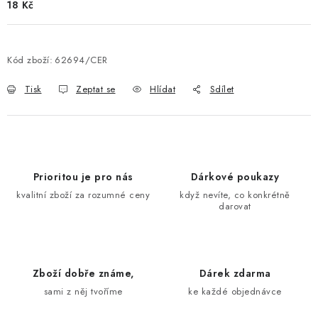
18 Kč
Kód zboží:
62694/CER
Tisk
Zeptat se
Hlídat
Sdílet
Prioritou je pro nás
Dárkové poukazy
kvalitní zboží za rozumné ceny
když nevíte, co konkrétně
darovat
Zboží dobře známe,
Dárek zdarma
sami z něj tvoříme
ke každé objednávce