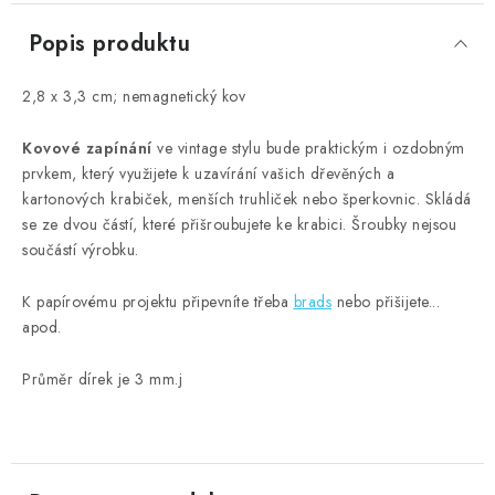
Popis produktu
2,8 x 3,3 cm; nemagnetický kov
Kovové zapínání
ve vintage stylu bude praktickým i ozdobným
prvkem, který využijete k uzavírání vašich dřevěných a
kartonových krabiček, menších truhliček nebo šperkovnic. Skládá
se ze dvou částí, které přišroubujete ke krabici. Šroubky nejsou
součástí výrobku.
K papírovému projektu připevníte třeba
brads
nebo přišijete...
apod.
Průměr dírek je 3 mm.j