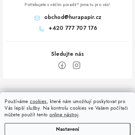
Potřebujete s něčím poradit? Jsme tu pro vás!
obchod
@
hurapapir.cz
+420 777 707 176
Z
á
Informace pro vás
p
Používáme
cookies
, které nám umožňují poskytovat pro
a
Vás lepší služby. Na kontrolu cookies ve Vašem počítači
Doprava
Nepřehlédněte
t
můžete použít tento
online nástroj
.
Kontakty
í
Blog s nápady a návody
Facebook
Nastavení
Moje objednávka
Slovník pojmů, české návody