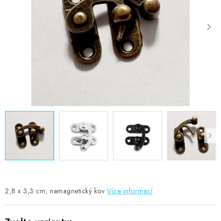
MOJE OBJEDNÁVKA
ZNAČKY
Doprava
Kontakty
Moje objednávka
Oblíbené ♥️
Hodnocení obchodu
Obchodní podmínky
Podmínky ochrany osobních údajů
Ověřování recenzí
Jak nakupovat
2,8 x 3,3 cm; nemagnetický kov
Více informací