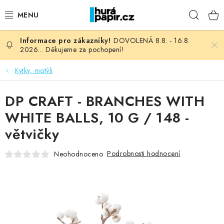
Přejít
Hleda
na
obsah
DOVOLENÁ 8.8. - 16.8.
NOVINKY
2026... Děkujeme za pochopení!
HURÁ DÍLNA
Kytky, motýli
VŠECHNO ZBOŽÍ
DP CRAFT - BRANCHES WITH
WHITE BALLS, 10 G / 148 -
KNIHAŘSKÝ MATERIÁL
větvičky
KURZY NATY LYSAK
Podrobnosti hodnocení
Neohodnoceno
OBLÍBENÉ ♥️
FOTORECENZE