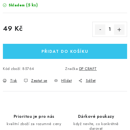
(5 ks)
Skladem
49 Kč
Měrná cena:
PŘIDAT DO KOŠÍKU
Kód zboží:
85764
Značka:
DP CRAFT
Tisk
Zeptat se
Hlídat
Sdílet
Prioritou je pro nás
Dárkové poukazy
kvalitní zboží za rozumné ceny
když nevíte, co konkrétně
darovat