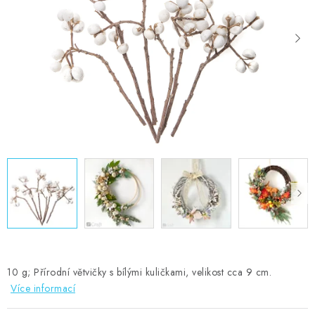
MOJE OBJEDNÁVKA
ZNAČKY
Doprava
Kontakty
Moje objednávka
Oblíbené ♥️
Hodnocení obchodu
Obchodní podmínky
Podmínky ochrany osobních údajů
Ověřování recenzí
Jak nakupovat
10 g; Přírodní větvičky s bílými kuličkami, velikost cca 9 cm.
Více informací