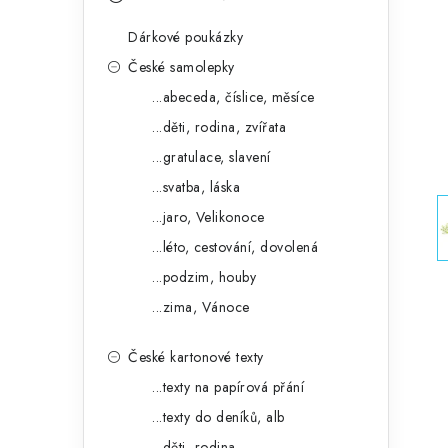
s
e
t
Dárkové poukázky
g
r
České samolepky
o
...abeceda, číslice, měsíce
a
r
...děti, rodina, zvířata
n
i
...gratulace, slavení
e
n
...svatba, láska
í
...jaro, Velikonoce
...léto, cestování, dovolená
p
...podzim, houby
a
...zima, Vánoce
n
České kartonové texty
e
...texty na papírová přání
l
...texty do deníků, alb
...děti, rodina