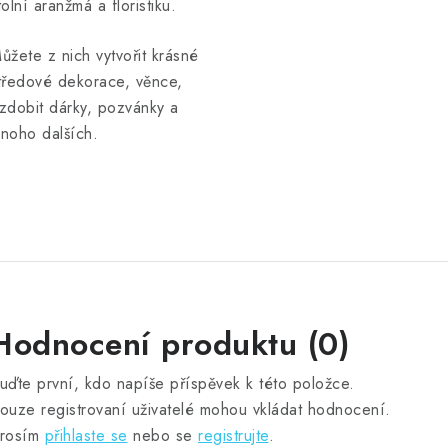
tolní aranžmá a floristiku.
ůžete z nich vytvořit krásné
tředové dekorace, věnce,
zdobit dárky, pozvánky a
noho dalších.
Hodnocení produktu (0)
uďte první, kdo napíše příspěvek k této položce.
ouze registrovaní uživatelé mohou vkládat hodnocení.
rosím
přihlaste se
nebo se
registrujte
.