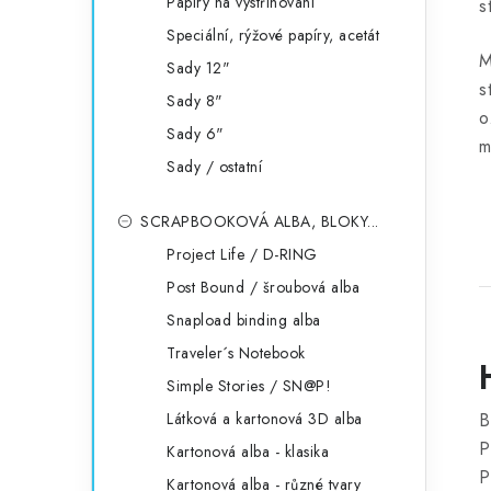
Papíry na vystřihování
s
Speciální, rýžové papíry, acetát
M
Sady 12"
s
Sady 8"
o
Sady 6"
m
Sady / ostatní
SCRAPBOOKOVÁ ALBA, BLOKY...
Project Life / D-RING
Post Bound / šroubová alba
Snapload binding alba
Traveler´s Notebook
Simple Stories / SN@P!
Látková a kartonová 3D alba
B
P
Kartonová alba - klasika
P
Kartonová alba - různé tvary