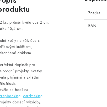
Popis
produktu
Značka
2 ks; průměr květu cca 2 cm;
EAN
élka 15,5 cm.
olní květy na větvičce s
eříkovými kuličkami,
akončené drátkem.
erfektní doplněk pro
eloroční projekty, svatby,
vatá přijímání a zvláštní
říležitosti.
kvěle se hodí na
crapbooking
,
cardmaking
,
rojekty domácí výzdoby,