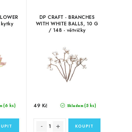
 FLOWER
DP CRAFT - BRANCHES
 kytky
WITH WHITE BALLS, 10 G
/ 148 - větvičky
49 Kč
(6 ks)
(5 ks)
m
Skladem