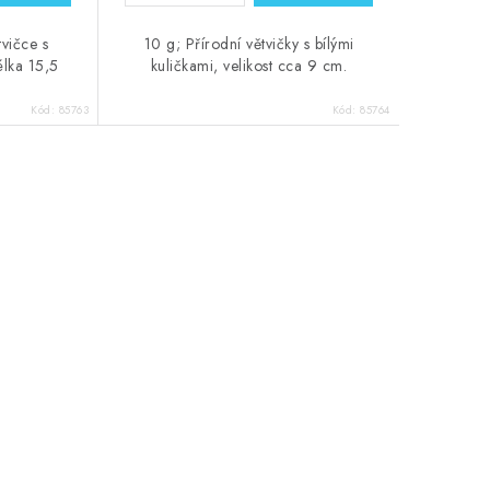
tvičce s
10 g; Přírodní větvičky s bílými
élka 15,5
kuličkami, velikost cca 9 cm.
Kód:
85763
Kód:
85764