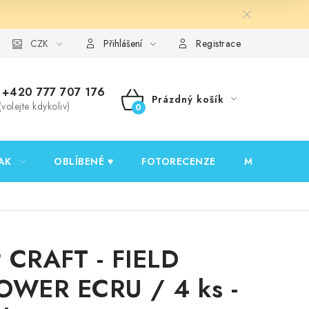
y ochrany osobních údajů
CZK
Ověřování recenzí
Jak nakupovat
Přihlášení
Registrace
+420 777 707 176
Prázdný košík
(volejte kdykoliv)
NÁKUPNÍ
KOŠÍK
AK
OBLÍBENÉ ♥️
FOTORECENZE
MOJE OBJED
 CRAFT - FIELD
OWER ECRU / 4 ks -