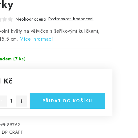
tky
Podrobnosti hodnocení
Neohodnoceno
polní květy na větvičce s šeříkovými kuličkami,
15,5 cm.
Více informací
ladem
(7 ks)
1 Kč
rná cena:
PŘIDAT DO KOŠÍKU
ží:
85762
:
DP CRAFT