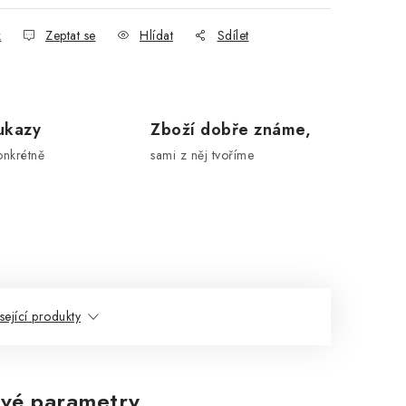
k
Zeptat se
Hlídat
Sdílet
ukazy
Zboží dobře známe,
onkrétně
sami z něj tvoříme
sející produkty
vé parametry