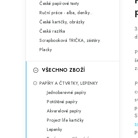
České papírové texty
Ruční práce - alba, deníky...
České kartičky, obrázky
3
Česká razítka
d
Scrapbooková TRIČKA, zástěry
Placky
P
š
z
VŠECHNO ZBOŽÍ
PAPÍRY A ČTVRTKY, LEPENKY
P
c
Jednobarevné papíry
s
Potištěné papíry
p
Akvarelové papíry
S
Project life kartičky
s
Lepenky
p