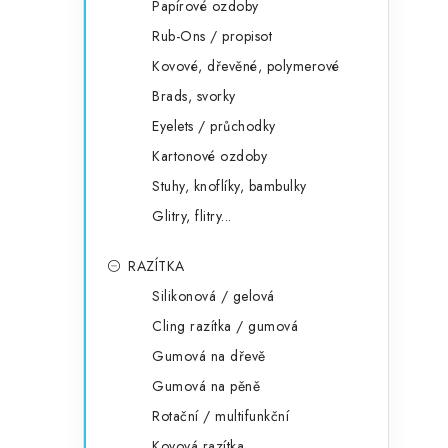
Papírové ozdoby
Rub-Ons / propisot
Kovové, dřevěné, polymerové
Brads, svorky
Eyelets / průchodky
Kartonové ozdoby
Stuhy, knoflíky, bambulky
Glitry, flitry...
RAZÍTKA
Silikonová / gelová
Cling razítka / gumová
Gumová na dřevě
Gumová na pěně
Rotační / multifunkční
Kovová razítka