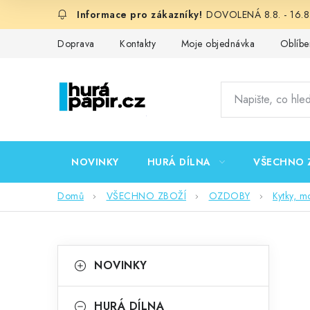
Přejít
DOVOLENÁ 8.8. - 16.8.
na
obsah
Doprava
Kontakty
Moje objednávka
Oblíbe
NOVINKY
HURÁ DÍLNA
VŠECHNO 
Domů
VŠECHNO ZBOŽÍ
OZDOBY
Kytky, mo
P
K
Přeskočit
NOVINKY
kategorie
a
o
t
HURÁ DÍLNA