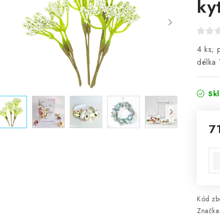
ky
4 ks; 
délka 
Sk
7
Mě
Kód zbo
Značka