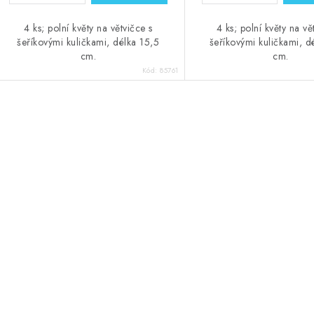
4 ks; polní květy na větvičce s
4 ks; polní květy na vě
šeříkovými kuličkami, délka 15,5
šeříkovými kuličkami, d
cm.
cm.
Kód:
85761