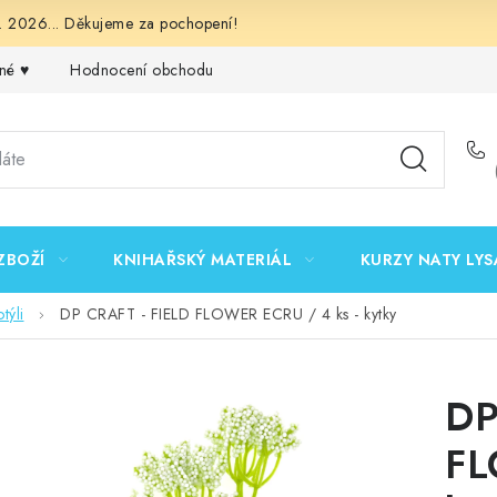
 2026... Děkujeme za pochopení!
né ♥️
Hodnocení obchodu
Obchodní podmínky
Podmínk
ZBOŽÍ
KNIHAŘSKÝ MATERIÁL
KURZY NATY LYS
týli
DP CRAFT - FIELD FLOWER ECRU / 4 ks - kytky
DP
FL