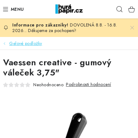
Přejít
Hleda
na
obsah
DOVOLENÁ 8.8. - 16.8.
NOVINKY
2026... Děkujeme za pochopení!
HURÁ DÍLNA
Gelové podložky
VŠECHNO ZBOŽÍ
Vaessen creative - gumový
váleček 3,75"
KNIHAŘSKÝ MATERIÁL
Podrobnosti hodnocení
Neohodnoceno
KURZY NATY LYSAK
OBLÍBENÉ ♥️
FOTORECENZE