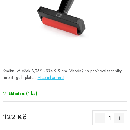
MOJE OBJEDNÁVKA
ZNAČKY
Doprava
Kontakty
Moje objednávka
Oblíbené ♥️
Hodnocení obchodu
Obchodní podmínky
Podmínky ochrany osobních údajů
Ověřování recenzí
Jak nakupovat
Kvalitní váleček 3,75" - šíře 9,5 cm. Vhodný na papírové techniky...
linorit, gelli plate...
Více informací
(1 ks)
Skladem
122 Kč
Měrná cena: