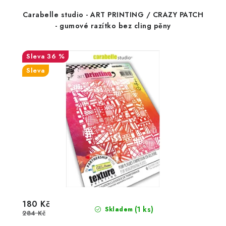
Carabelle studio - ART PRINTING / CRAZY PATCH
- gumové razítko bez cling pěny
36 %
Sleva
180 Kč
(1 ks)
Skladem
284 Kč