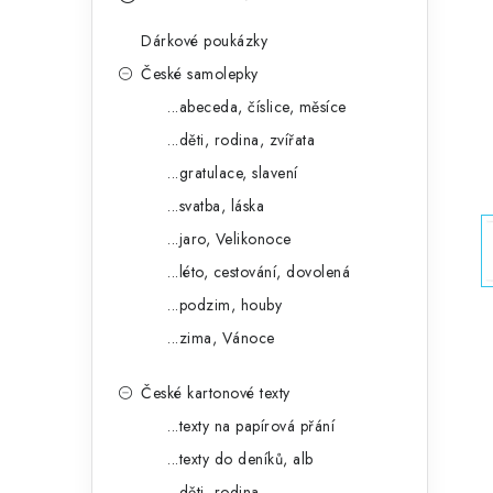
s
e
t
Dárkové poukázky
g
r
České samolepky
o
...abeceda, číslice, měsíce
a
r
...děti, rodina, zvířata
n
i
...gratulace, slavení
e
n
...svatba, láska
í
...jaro, Velikonoce
...léto, cestování, dovolená
p
...podzim, houby
a
...zima, Vánoce
n
České kartonové texty
e
...texty na papírová přání
l
...texty do deníků, alb
...děti, rodina