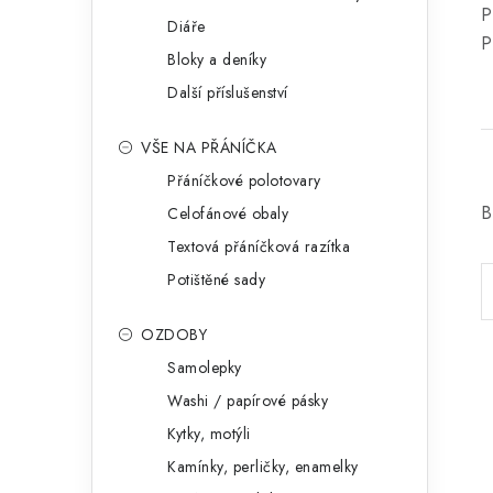
P
Diáře
P
Bloky a deníky
Další příslušenství
VŠE NA PŘÁNÍČKA
Přáníčkové polotovary
B
Celofánové obaly
Textová přáníčková razítka
Potištěné sady
OZDOBY
Samolepky
Washi / papírové pásky
Kytky, motýli
Kamínky, perličky, enamelky