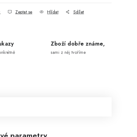
k
Zeptat se
Hlídat
Sdílet
ukazy
Zboží dobře známe,
onkrétně
sami z něj tvoříme
vé parametry