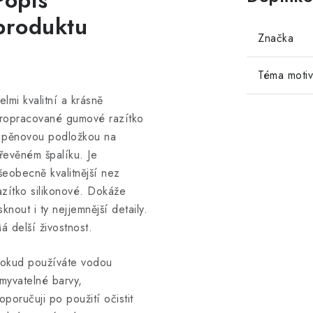
Popis
produktu
Značka
Téma moti
elmi kvalitní a krásně
ropracované gumové razítko
 pěnovou podložkou na
řevěném špalíku. Je
šeobecně kvalitnější nez
azítko silikonové. Dokáže
isknout i ty nejjemnější detaily.
á delší živostnost.
okud používáte vodou
myvatelné barvy,
oporučuji po použití očistit