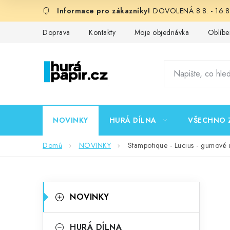
Přejít
DOVOLENÁ 8.8. - 16.8.
na
obsah
Doprava
Kontakty
Moje objednávka
Oblíbe
NOVINKY
HURÁ DÍLNA
VŠECHNO 
Domů
NOVINKY
Stampotique - Lucius - gumové 
P
K
Přeskočit
NOVINKY
kategorie
a
o
t
HURÁ DÍLNA