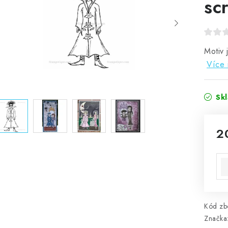
sc
Motiv 
Více 
Sk
2
Mě
Kód zbo
Značka