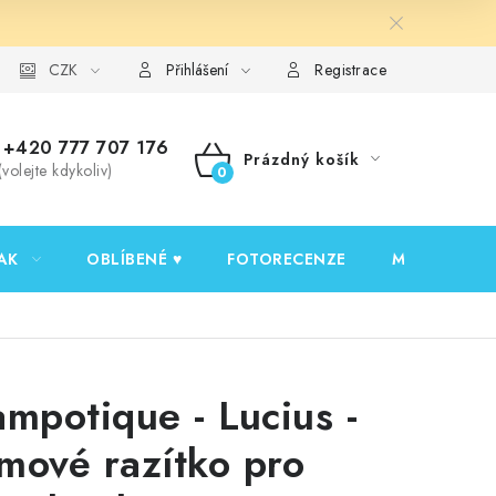
y ochrany osobních údajů
CZK
Ověřování recenzí
Jak nakupovat
Přihlášení
Registrace
+420 777 707 176
Prázdný košík
(volejte kdykoliv)
NÁKUPNÍ
KOŠÍK
AK
OBLÍBENÉ ♥️
FOTORECENZE
MOJE OBJED
ampotique - Lucius -
mové razítko pro