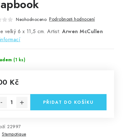
rapbook
Podrobnosti hodnocení
Neohodnoceno
je velký 6 x 11,5 cm. Artist:
Arwen McCullen
informací
ladem
(1 ks)
00 Kč
rná cena:
PŘIDAT DO KOŠÍKU
ží:
22997
:
Stampotique