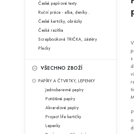
České papírové texty
Ruční práce - alba, deníky...
České kartičky, obrázky
Česká razítka
Scrapbooková TRIČKA, zástěry
V
Placky
p
s
d
VŠECHNO ZBOŽÍ
v
PAPÍRY A ČTVRTKY, LEPENKY
r
t
Jednobarevné papíry
M
Potištěné papíry
Akvarelové papíry
P
Project life kartičky
o
Lepenky
d