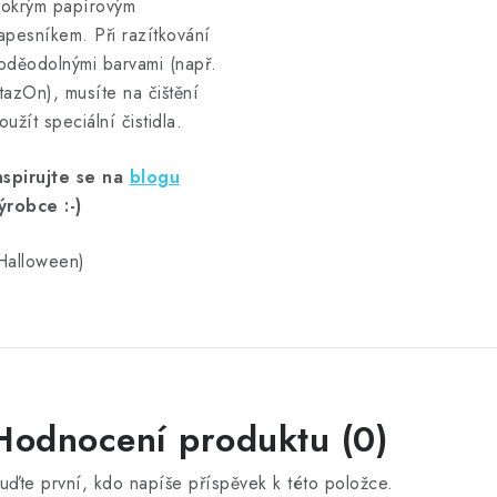
okrým papírovým
apesníkem. Při razítkování
oděodolnými barvami (např.
tazOn), musíte na čištění
oužít speciální čistidla.
nspirujte se na
blogu
ýrobce :-)
Halloween)
Hodnocení produktu (0)
uďte první, kdo napíše příspěvek k této položce.