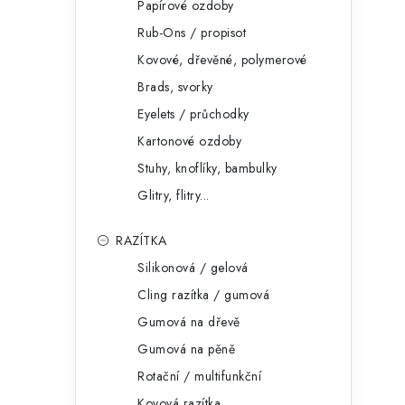
Papírové ozdoby
Rub-Ons / propisot
Kovové, dřevěné, polymerové
Brads, svorky
Eyelets / průchodky
Kartonové ozdoby
Stuhy, knoflíky, bambulky
Glitry, flitry...
RAZÍTKA
Silikonová / gelová
Cling razítka / gumová
Gumová na dřevě
Gumová na pěně
Rotační / multifunkční
Kovová razítka