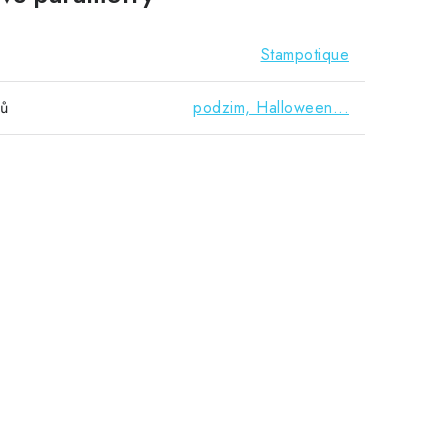
Stampotique
vů
podzim, Halloween...