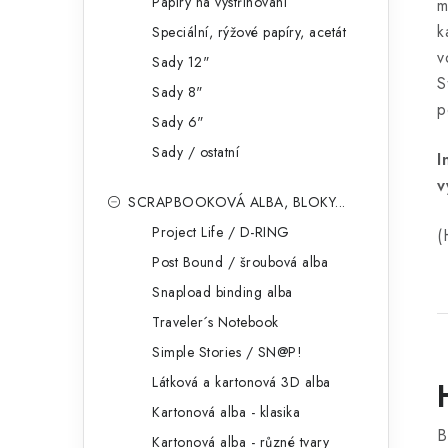
Papíry na vystřihování
m
k
Speciální, rýžové papíry, acetát
v
Sady 12"
S
Sady 8"
p
Sady 6"
Sady / ostatní
I
v
SCRAPBOOKOVÁ ALBA, BLOKY...
Project Life / D-RING
(
Post Bound / šroubová alba
Snapload binding alba
Traveler´s Notebook
Simple Stories / SN@P!
Látková a kartonová 3D alba
Kartonová alba - klasika
B
Kartonová alba - různé tvary