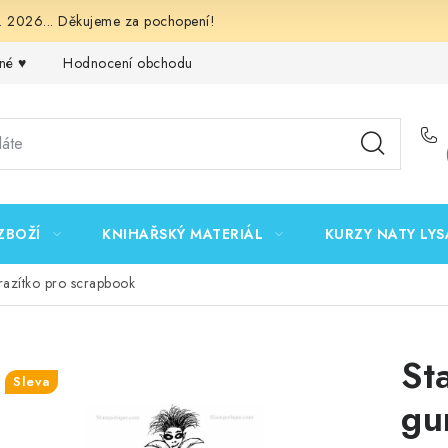
 2026... Děkujeme za pochopení!
né ♥️
Hodnocení obchodu
Obchodní podmínky
Podmínk
ZBOŽÍ
KNIHAŘSKÝ MATERIÁL
KURZY NATY LYS
razítko pro scrapbook
St
Sleva
gu