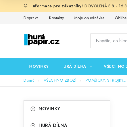
Přejít
DOVOLENÁ 8.8. - 16.8.
na
obsah
Doprava
Kontakty
Moje objednávka
Oblíbe
NOVINKY
HURÁ DÍLNA
VŠECHNO 
Domů
VŠECHNO ZBOŽÍ
POMŮCKY, STROJKY...
P
K
Přeskočit
NOVINKY
kategorie
a
o
t
HURÁ DÍLNA