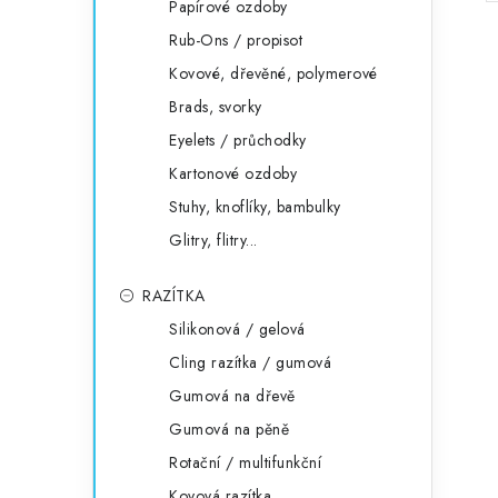
Papírové ozdoby
Rub-Ons / propisot
Kovové, dřevěné, polymerové
Brads, svorky
Eyelets / průchodky
Kartonové ozdoby
Stuhy, knoflíky, bambulky
Glitry, flitry...
RAZÍTKA
Silikonová / gelová
Cling razítka / gumová
Gumová na dřevě
Gumová na pěně
Rotační / multifunkční
Kovová razítka