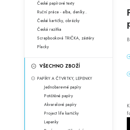
České papírové texty
Ruční práce - alba, deníky...
České kartičky, obrázky
Česká razítka
Scrapbooková TRIČKA, zástěry
B
Placky
VŠECHNO ZBOŽÍ
PAPÍRY A ČTVRTKY, LEPENKY
Jednobarevné papíry
Potištěné papíry
Akvarelové papíry
K
f
Project life kartičky
Lepenky