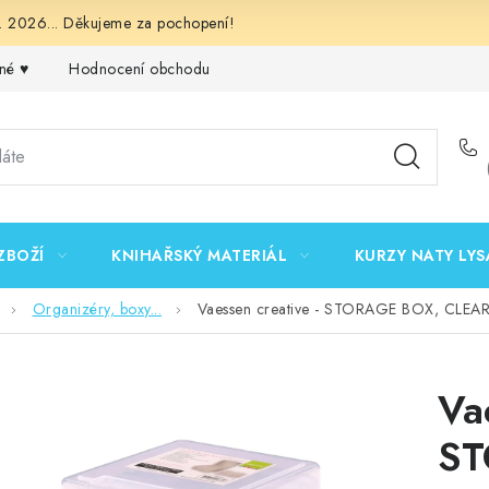
 2026... Děkujeme za pochopení!
né ♥️
Hodnocení obchodu
Obchodní podmínky
Podmínk
ZBOŽÍ
KNIHAŘSKÝ MATERIÁL
KURZY NATY LYS
Organizéry, boxy...
Vaessen creative - STORAGE BOX, CLEAR /
Va
ST