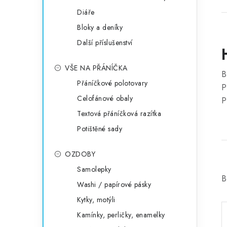
Diáře
Bloky a deníky
Další příslušenství
VŠE NA PŘÁNÍČKA
B
Přáníčkové polotovary
P
Celofánové obaly
P
Textová přáníčková razítka
Potištěné sady
OZDOBY
Samolepky
B
Washi / papírové pásky
Kytky, motýli
Kamínky, perličky, enamelky