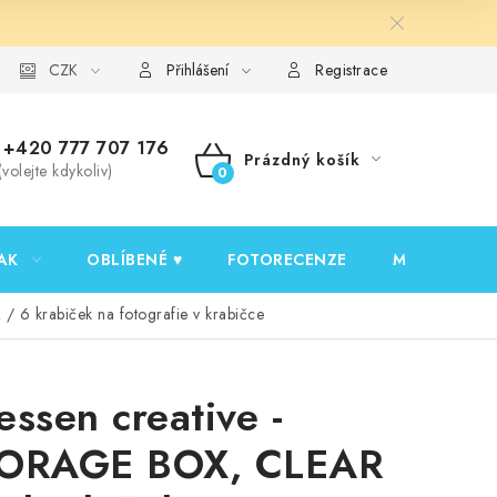
y ochrany osobních údajů
CZK
Ověřování recenzí
Jak nakupovat
Přihlášení
Registrace
+420 777 707 176
Prázdný košík
(volejte kdykoliv)
NÁKUPNÍ
KOŠÍK
AK
OBLÍBENÉ ♥️
FOTORECENZE
MOJE OBJED
 6 krabiček na fotografie v krabičce
essen creative -
ORAGE BOX, CLEAR