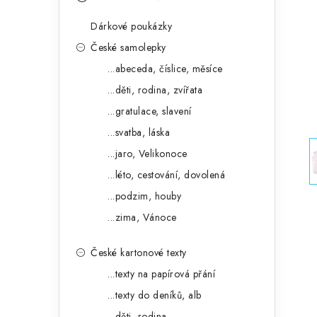
s
e
t
Dárkové poukázky
g
r
České samolepky
o
...abeceda, číslice, měsíce
a
r
...děti, rodina, zvířata
n
i
...gratulace, slavení
e
n
...svatba, láska
í
...jaro, Velikonoce
...léto, cestování, dovolená
p
...podzim, houby
a
...zima, Vánoce
n
České kartonové texty
e
...texty na papírová přání
l
...texty do deníků, alb
...děti, rodina