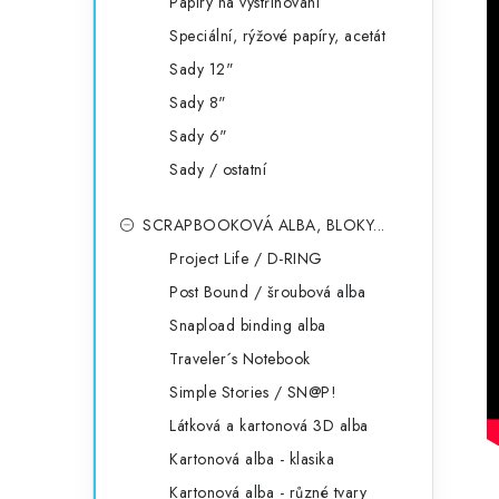
Papíry na vystřihování
Speciální, rýžové papíry, acetát
Sady 12"
Sady 8"
Sady 6"
Sady / ostatní
SCRAPBOOKOVÁ ALBA, BLOKY...
Project Life / D-RING
Post Bound / šroubová alba
Snapload binding alba
Traveler´s Notebook
Simple Stories / SN@P!
Látková a kartonová 3D alba
Kartonová alba - klasika
Kartonová alba - různé tvary