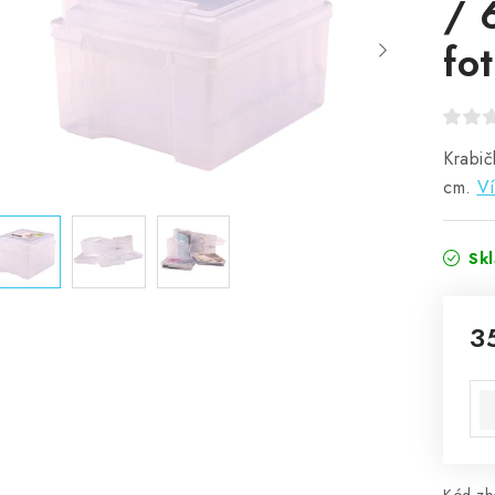
/ 
fo
Krabič
cm.
Ví
Sk
3
Mě