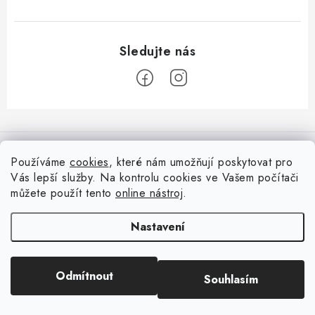
Z
á
Informace pro vás
p
Používáme
cookies
, které nám umožňují poskytovat pro
a
Vás lepší služby. Na kontrolu cookies ve Vašem počítači
Doprava
Nepřehlédněte
t
můžete použít tento
online nástroj
.
Kontakty
í
Blog s nápady a návody
Facebook
Nastavení
Moje objednávka
Slovník pojmů, české návody
Oblíbené ♥️
Copyright 2026
HuráPapír.cz
. Všechna práva vyhrazena.
Upravit nastavení
Hurá TÝM
Odmítnout
Souhlasím
cookies
Hodnocení obchodu
Reklamace a vrácení zboží
Vytvořil Shoptet
Obchodní podmínky