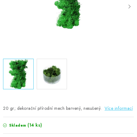
MOJE OBJEDNÁVKA
ZNAČKY
Doprava
Kontakty
Moje objednávka
Oblíbené ♥️
Hodnocení obchodu
Obchodní podmínky
Podmínky ochrany osobních údajů
Ověřování recenzí
Jak nakupovat
20 gr; dekorační přírodní mech barvený, nesušený.
Více informací
(14 ks)
Skladem