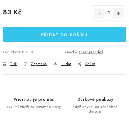
83 Kč
Měrná cena:
PŘIDAT DO KOŠÍKU
Kód zboží:
89118
Značka:
Knorr prandell
Tisk
Zeptat se
Hlídat
Sdílet
Prioritou je pro nás
Dárkové poukazy
kvalitní zboží za rozumné ceny
když nevíte, co konkrétně
darovat