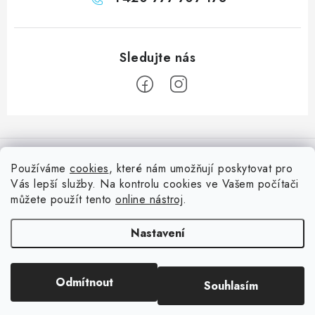
Z
á
Informace pro vás
p
Používáme
cookies
, které nám umožňují poskytovat pro
a
Vás lepší služby. Na kontrolu cookies ve Vašem počítači
Doprava
Nepřehlédněte
t
můžete použít tento
online nástroj
.
Kontakty
í
Blog s nápady a návody
Facebook
Nastavení
Moje objednávka
Slovník pojmů, české návody
Oblíbené ♥️
Copyright 2026
HuráPapír.cz
. Všechna práva vyhrazena.
Upravit nastavení
Hurá TÝM
Odmítnout
Souhlasím
cookies
Hodnocení obchodu
Reklamace a vrácení zboží
Vytvořil Shoptet