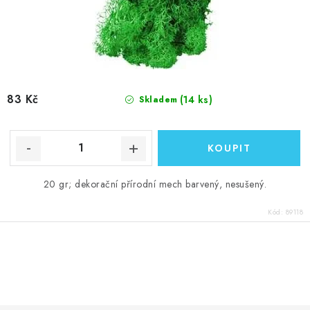
83 Kč
(14 ks)
Skladem
20 gr; dekorační přírodní mech barvený, nesušený.
Kód:
89118
O
v
l