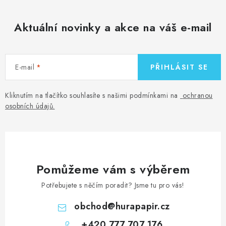
á
d
Aktuální novinky a akce na váš e-mail
a
c
í
E-mail
PŘIHLÁSIT SE
p
r
v
Kliknutím na tlačítko souhlasíte s našimi podmínkami na
ochranou
osobních údajů
.
k
y
v
ý
p
Pomůžeme vám s výběrem
i
Potřebujete s něčím poradit? Jsme tu pro vás!
s
u
obchod
@
hurapapir.cz
+420 777 707 176