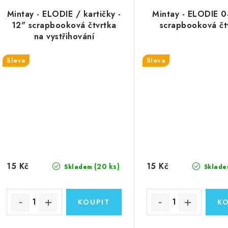
Mintay - ELODIE / kartičky -
Mintay - ELODIE 0
12" scrapbooková čtvrtka
scrapbooková čt
na vystřihování
Sleva
Sleva
15 Kč
15 Kč
(20 ks)
Skladem
Sklade