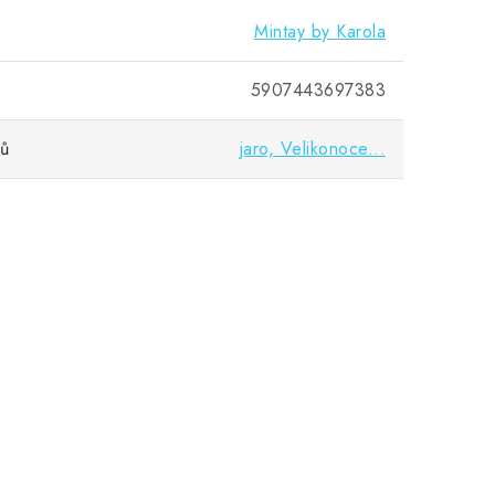
Mintay by Karola
5907443697383
vů
jaro, Velikonoce...