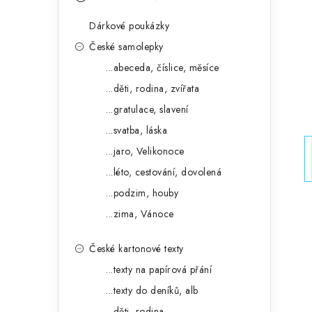
s
e
t
Dárkové poukázky
g
r
České samolepky
o
...abeceda, číslice, měsíce
a
r
...děti, rodina, zvířata
n
i
...gratulace, slavení
e
n
...svatba, láska
í
...jaro, Velikonoce
...léto, cestování, dovolená
p
...podzim, houby
a
...zima, Vánoce
n
České kartonové texty
e
...texty na papírová přání
l
...texty do deníků, alb
...děti, rodina