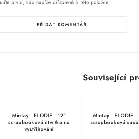
uďte první, kdo napíše příspěvek k této položce.
PŘIDAT KOMENTÁŘ
Související p
Mintay - ELODIE - 12"
Mintay - ELODIE -
scrapbooková čtvrtka na
scrapbooková sada
vystřihování