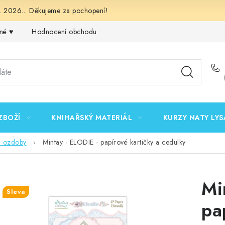
 2026... Děkujeme za pochopení!
né ♥️
Hodnocení obchodu
Obchodní podmínky
Podmínk
ZBOŽÍ
KNIHAŘSKÝ MATERIÁL
KURZY NATY LYS
é ozdoby
Mintay - ELODIE - papírové kartičky a cedulky
Mi
Sleva
pa