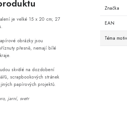
produktu
Značka
alení je velké 15 x 20 cm; 27
EAN
s.
Téma moti
apírové obrázky jsou
yříznuty přesně, nemají bílé
kraje.
udou skvělé na dozdobení
iářů, scrapbookových stránek
 jiných papírových projektů.
aro, jarní, svetr