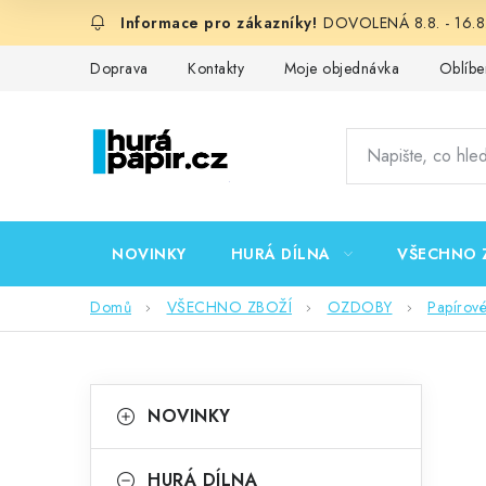
Přejít
DOVOLENÁ 8.8. - 16.8.
na
obsah
Doprava
Kontakty
Moje objednávka
Oblíbe
NOVINKY
HURÁ DÍLNA
VŠECHNO 
Domů
VŠECHNO ZBOŽÍ
OZDOBY
Papírov
P
K
Přeskočit
NOVINKY
kategorie
a
o
t
HURÁ DÍLNA