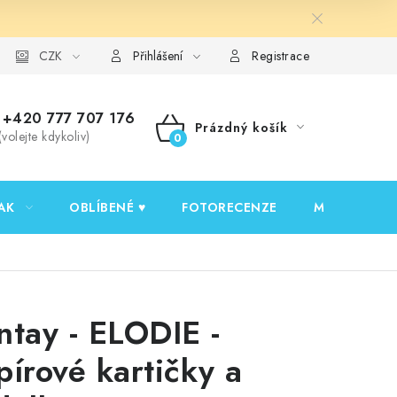
y ochrany osobních údajů
CZK
Ověřování recenzí
Jak nakupovat
Přihlášení
Registrace
+420 777 707 176
Prázdný košík
(volejte kdykoliv)
NÁKUPNÍ
KOŠÍK
AK
OBLÍBENÉ ♥️
FOTORECENZE
MOJE OBJED
ntay - ELODIE -
pírové kartičky a