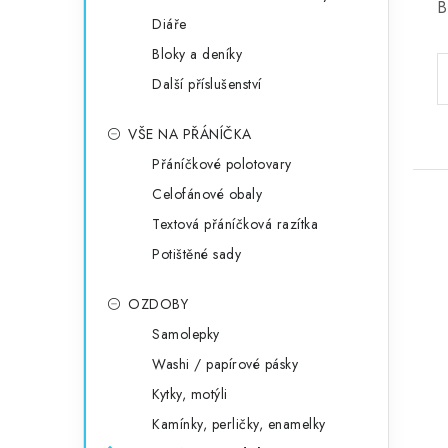
B
Diáře
Bloky a deníky
Další příslušenství
VŠE NA PŘÁNÍČKA
Přáníčkové polotovary
Celofánové obaly
Textová přáníčková razítka
Potištěné sady
OZDOBY
Samolepky
Washi / papírové pásky
Kytky, motýli
Kamínky, perličky, enamelky