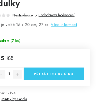
dulky
Podrobnosti hodnocení
Neohodnoceno
 je velké 15 x 20 cm; 27 ks.
Více informací
ladem
(7 ks)
15 Kč
rná cena:
PŘIDAT DO KOŠÍKU
ží:
87194
:
Mintay by Karola