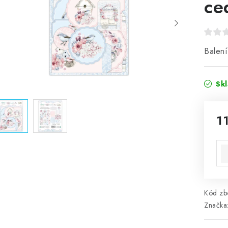
ce
Balení
Sk
1
Mě
Kód zbo
Značka