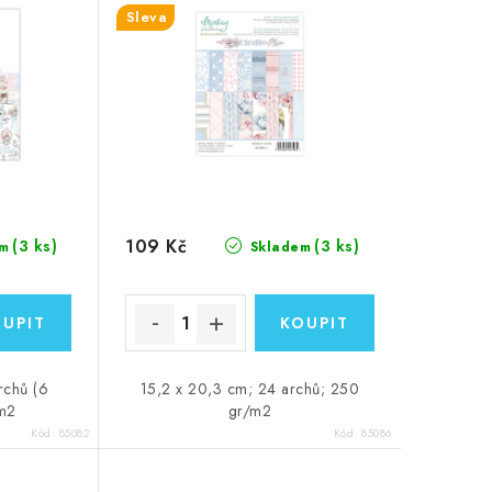
Sleva
109 Kč
(3 ks)
(3 ks)
m
Skladem
rchů (6
15,2 x 20,3 cm; 24 archů; 250
/m2
gr/m2
Kód:
85082
Kód:
85086