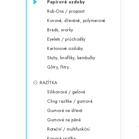
Papírové ozdoby
Rub-Ons / propisot
Kovové, dřevěné, polymerové
Brads, svorky
Eyelets / průchodky
Kartonové ozdoby
Stuhy, knoflíky, bambulky
Glitry, flitry...
RAZÍTKA
Silikonová / gelová
Cling razítka / gumová
Gumová na dřevě
Gumová na pěně
Rotační / multifunkční
Kovová razítka