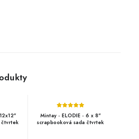
rodukty
 12x12"
Mintay - ELODIE - 6 x 8"
 čtvrtek
scrapbooková sada čtvrtek