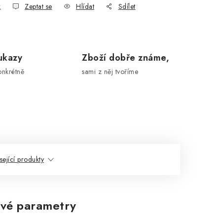
k
Zeptat se
Hlídat
Sdílet
ukazy
Zboží dobře známe,
onkrétně
sami z něj tvoříme
sející produkty
vé parametry