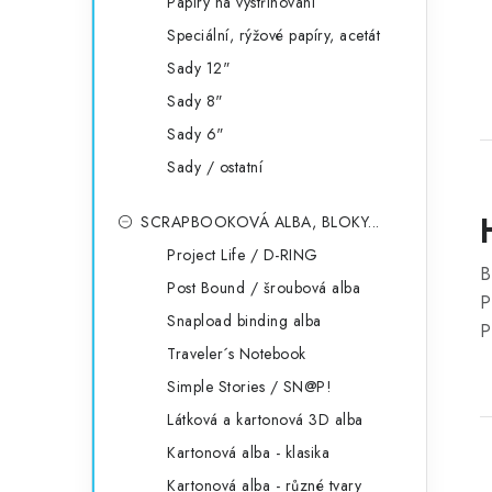
Papíry na vystřihování
Speciální, rýžové papíry, acetát
Sady 12"
Sady 8"
Sady 6"
Sady / ostatní
SCRAPBOOKOVÁ ALBA, BLOKY...
Project Life / D-RING
B
Post Bound / šroubová alba
P
Snapload binding alba
P
Traveler´s Notebook
Simple Stories / SN@P!
Látková a kartonová 3D alba
Kartonová alba - klasika
Kartonová alba - různé tvary