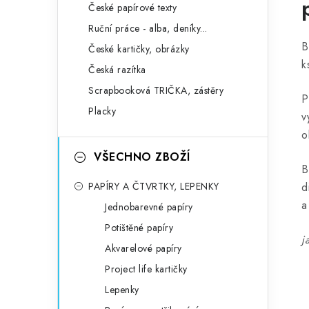
České papírové texty
Ruční práce - alba, deníky...
B
České kartičky, obrázky
k
Česká razítka
Scrapbooková TRIČKA, zástěry
P
Placky
v
o
VŠECHNO ZBOŽÍ
B
PAPÍRY A ČTVRTKY, LEPENKY
d
a
Jednobarevné papíry
Potištěné papíry
j
Akvarelové papíry
Project life kartičky
Lepenky