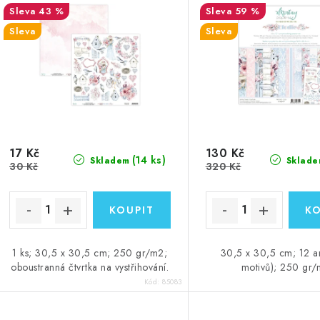
43 %
59 %
Sleva
Sleva
17 Kč
130 Kč
(14 ks)
Skladem
Sklade
30 Kč
320 Kč
1 ks; 30,5 x 30,5 cm; 250 gr/m2;
30,5 x 30,5 cm; 12 a
oboustranná čtvrtka na vystřihování.
motivů); 250 gr
Kód:
85083