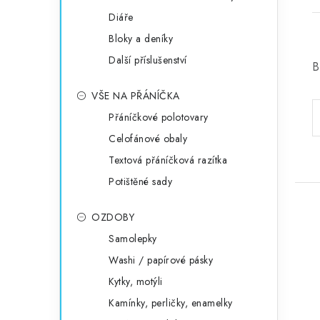
Diáře
Bloky a deníky
Další příslušenství
B
í
VŠE NA PŘÁNÍČKA
Přáníčkové polotovary
Celofánové obaly
Textová přáníčková razítka
Potištěné sady
OZDOBY
Samolepky
Washi / papírové pásky
Kytky, motýli
Kamínky, perličky, enamelky