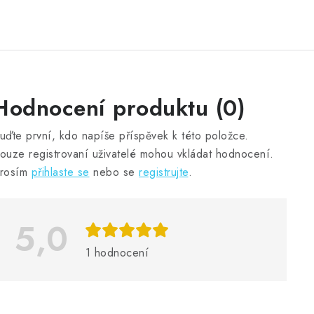
V
Hodnocení produktu (0)
ý
uďte první, kdo napíše příspěvek k této položce.
p
ouze registrovaní uživatelé mohou vkládat hodnocení.
rosím
přihlaste se
nebo se
registrujte
.
s
h
5,0
o
1 hodnocení
d
n
o