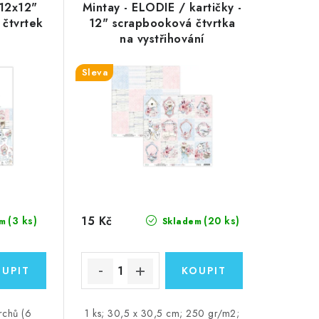
 12x12"
Mintay - ELODIE / kartičky -
 čtvrtek
12" scrapbooková čtvrtka
na vystřihování
Sleva
15 Kč
(3 ks)
(20 ks)
m
Skladem
rchů (6
1 ks; 30,5 x 30,5 cm; 250 gr/m2;