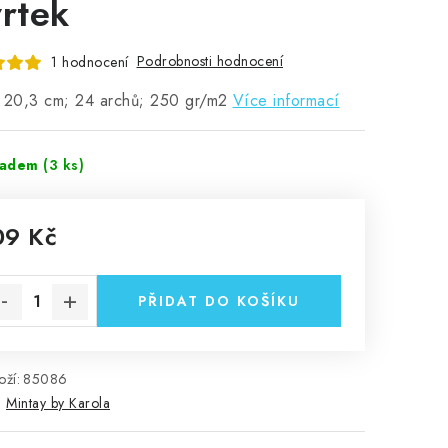
vrtek
Podrobnosti hodnocení
1 hodnocení
x 20,3 cm; 24 archů; 250 gr/m2
Více informací
ladem
(3 ks)
09 Kč
rná cena:
PŘIDAT DO KOŠÍKU
ží:
85086
:
Mintay by Karola