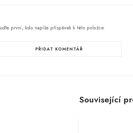
c
e
n
uďte první, kdo napíše příspěvek k této položce.
PŘIDAT KOMENTÁŘ
Související p