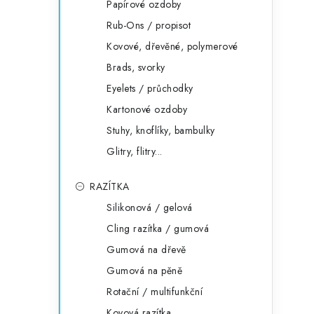
Papírové ozdoby
Rub-Ons / propisot
Kovové, dřevěné, polymerové
Brads, svorky
Eyelets / průchodky
Kartonové ozdoby
Stuhy, knoflíky, bambulky
Glitry, flitry...
RAZÍTKA
Silikonová / gelová
Cling razítka / gumová
Gumová na dřevě
Gumová na pěně
Rotační / multifunkční
Kovová razítka