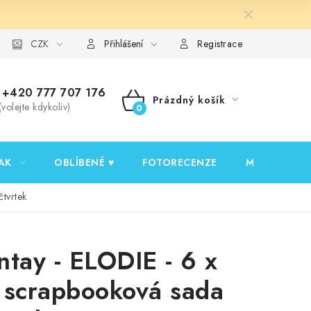
y ochrany osobních údajů
CZK
Ověřování recenzí
Jak nakupovat
Přihlášení
Registrace
+420 777 707 176
Prázdný košík
(volejte kdykoliv)
NÁKUPNÍ
KOŠÍK
AK
OBLÍBENÉ ♥️
FOTORECENZE
MOJE OBJED
tvrtek
ntay - ELODIE - 6 x
 scrapbooková sada