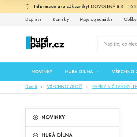
Přejít
DOVOLENÁ 8.8. - 16.8.
na
obsah
Doprava
Kontakty
Moje objednávka
Oblíbe
NOVINKY
HURÁ DÍLNA
VŠECHNO 
Domů
VŠECHNO ZBOŽÍ
PAPÍRY A ČTVRTKY, L
P
K
Přeskočit
NOVINKY
kategorie
a
o
t
HURÁ DÍLNA