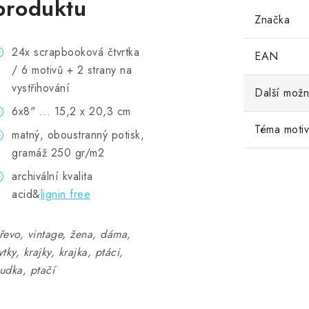
produktu
Značka
24x scrapbooková čtvrtka
EAN
/ 6 motivů + 2 strany na
vystřihování
Další možn
6x8" ... 15,2 x 20,3 cm
Téma moti
matný, oboustranný potisk,
gramáž 250 gr/m2
archivální kvalita
acid&
lignin free
řevo, vintage, žena, dáma,
ytky, krajky, krajka, ptáci,
udka, ptačí