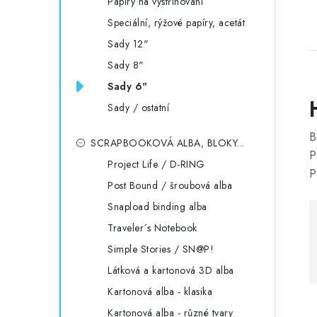
Papíry na vystřihování
Speciální, rýžové papíry, acetát
Sady 12"
Sady 8"
Sady 6"
Sady / ostatní
B
SCRAPBOOKOVÁ ALBA, BLOKY...
P
Project Life / D-RING
i
P
Post Bound / šroubová alba
Snapload binding alba
Traveler´s Notebook
Simple Stories / SN@P!
Látková a kartonová 3D alba
Kartonová alba - klasika
Kartonová alba - různé tvary