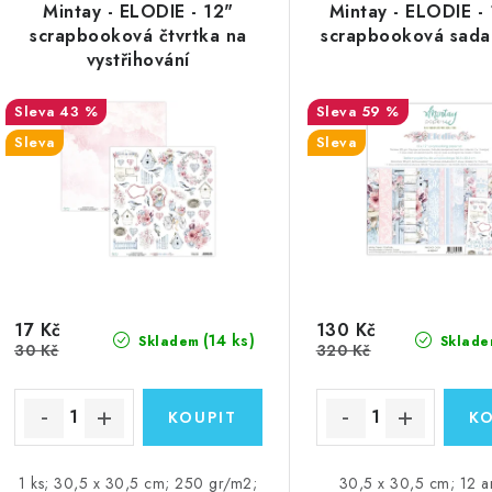
Mintay - ELODIE - 12"
Mintay - ELODIE -
scrapbooková čtvrtka na
scrapbooková sada
vystřihování
43 %
59 %
Sleva
Sleva
17 Kč
130 Kč
(14 ks)
Skladem
Sklade
30 Kč
320 Kč
1 ks; 30,5 x 30,5 cm; 250 gr/m2;
30,5 x 30,5 cm; 12 a