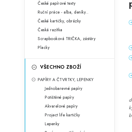
České papírové texty
Ruční práce - alba, deníky...
České kartičky, obrázky
Česká razítka
Scrapbooková TRIČKA, zástěry
Placky
VŠECHNO ZBOŽÍ
PAPÍRY A ČTVRTKY, LEPENKY
Jednobarevné papíry
Potištěné papíry
d
Akvarelové papíry
k
Project life kartičky
b
Lepenky