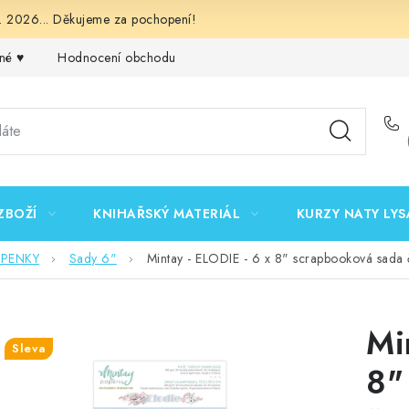
 2026... Děkujeme za pochopení!
né ♥️
Hodnocení obchodu
Obchodní podmínky
Podmínk
ZBOŽÍ
KNIHAŘSKÝ MATERIÁL
KURZY NATY LYS
EPENKY
Sady 6"
Mintay - ELODIE - 6 x 8" scrapbooková sada č
Mi
Sleva
8"