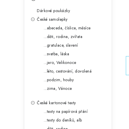
s
e
t
Dárkové poukázky
g
r
České samolepky
o
...abeceda, číslice, měsíce
a
r
...děti, rodina, zvířata
n
i
...gratulace, slavení
e
n
...svatba, láska
í
...jaro, Velikonoce
...léto, cestování, dovolená
p
...podzim, houby
a
...zima, Vánoce
n
České kartonové texty
e
...texty na papírová přání
l
...texty do deníků, alb
...děti, rodina