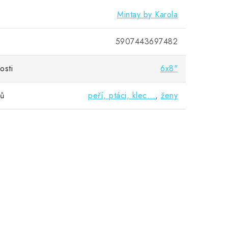
Mintay by Karola
5907443697482
osti
6x8"
vů
peří, ptáci, klec...
,
ženy