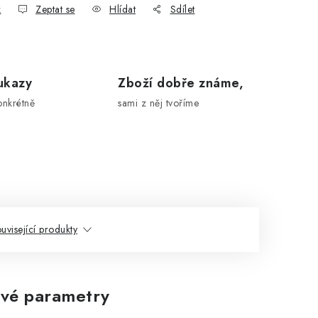
k
Zeptat se
Hlídat
Sdílet
ukazy
Zboží dobře známe,
onkrétně
sami z něj tvoříme
uvisející produkty
vé parametry