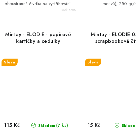
oboustranná čtvrtka na vystřihování.
motivů); 250 gr
Kód:
85083
Mintay - ELODIE - papírové
Mintay - ELODIE 0
kartičky a cedulky
scrapbooková čt
Sleva
Sleva
115 Kč
15 Kč
(7 ks)
Skladem
Sklade