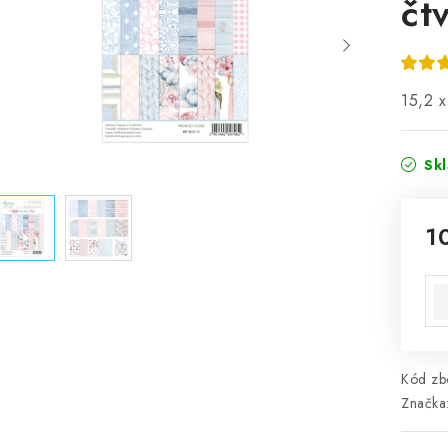
čt
15,2 
Sk
1
Mě
Kód zbo
Značka