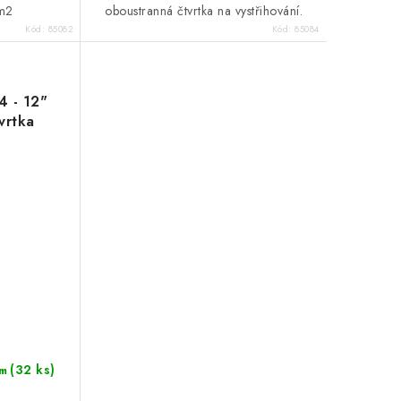
/m2
oboustranná čtvrtka na vystřihování.
Kód:
85082
Kód:
85084
4 - 12"
vrtka
(32 ks)
m