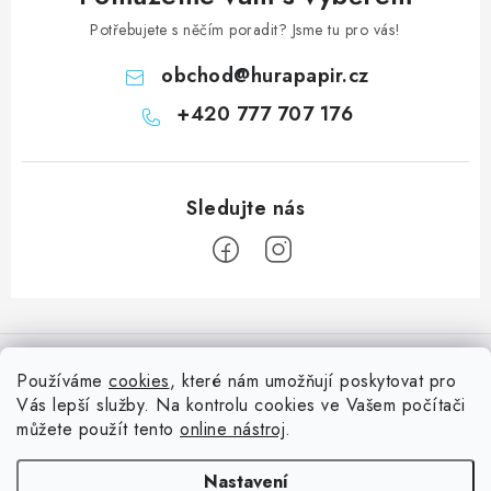
Potřebujete s něčím poradit? Jsme tu pro vás!
obchod
@
hurapapir.cz
+420 777 707 176
Z
á
Informace pro vás
p
Používáme
cookies
, které nám umožňují poskytovat pro
a
Vás lepší služby. Na kontrolu cookies ve Vašem počítači
Doprava
Nepřehlédněte
t
můžete použít tento
online nástroj
.
Kontakty
í
Blog s nápady a návody
Facebook
Nastavení
Moje objednávka