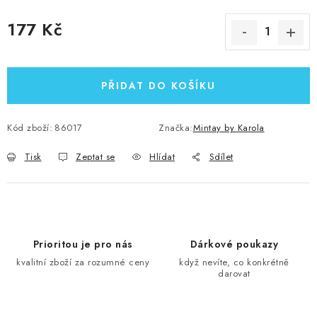
177 Kč
Měrná cena:
PŘIDAT DO KOŠÍKU
Kód zboží:
86017
Značka:
Mintay by Karola
Tisk
Zeptat se
Hlídat
Sdílet
Prioritou je pro nás
Dárkové poukazy
kvalitní zboží za rozumné ceny
když nevíte, co konkrétně
darovat