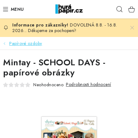
Přejít
Hleda
na
obsah
DOVOLENÁ 8.8. - 16.8.
NOVINKY
2026... Děkujeme za pochopení!
HURÁ DÍLNA
Papírové ozdoby
VŠECHNO ZBOŽÍ
Mintay - SCHOOL DAYS -
papírové obrázky
KNIHAŘSKÝ MATERIÁL
Podrobnosti hodnocení
Neohodnoceno
KURZY NATY LYSAK
OBLÍBENÉ ♥️
FOTORECENZE