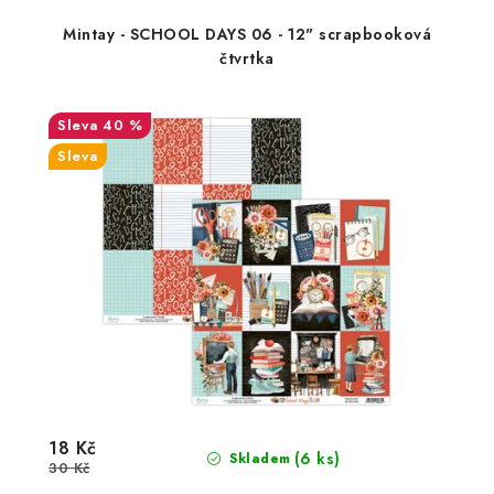
Mintay - SCHOOL DAYS 06 - 12" scrapbooková
čtvrtka
40 %
Sleva
18 Kč
(6 ks)
Skladem
30 Kč