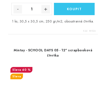
1 ks; 30,5 x 30,5 cm; 250 gr/m2; oboustranná čtvrtka.
Kód:
89526
Mintay - SCHOOL DAYS 05 - 12" scrapbooková
čtvrtka
40 %
Sleva