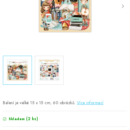
MOJE OBJEDNÁVKA
ZNAČKY
Doprava
Kontakty
Moje objednávka
Oblíbené ♥️
Hodnocení obchodu
Obchodní podmínky
Podmínky ochrany osobních údajů
Ověřování recenzí
Jak nakupovat
Balení je velké 15 x 15 cm; 60 obrázků.
Více informací
(2 ks)
Skladem