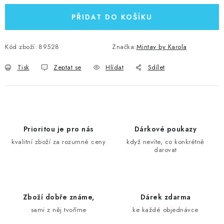
PŘIDAT DO KOŠÍKU
Kód zboží:
89528
Značka:
Mintay by Karola
Tisk
Zeptat se
Hlídat
Sdílet
Prioritou je pro nás
Dárkové poukazy
kvalitní zboží za rozumné ceny
když nevíte, co konkrétně
darovat
Zboží dobře známe,
Dárek zdarma
sami z něj tvoříme
ke každé objednávce