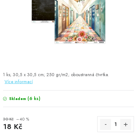
MOJE OBJEDNÁVKA
ZNAČKY
Doprava
Kontakty
Moje objednávka
Oblíbené ♥️
Hodnocení obchodu
Obchodní podmínky
Podmínky ochrany osobních údajů
Ověřování recenzí
Jak nakupovat
1 ks; 30,5 x 30,5 cm; 250 gr/m2; oboustranná čtvrtka.
Více informací
(6 ks)
Skladem
30 Kč
–40 %
18 Kč
Měrná cena: