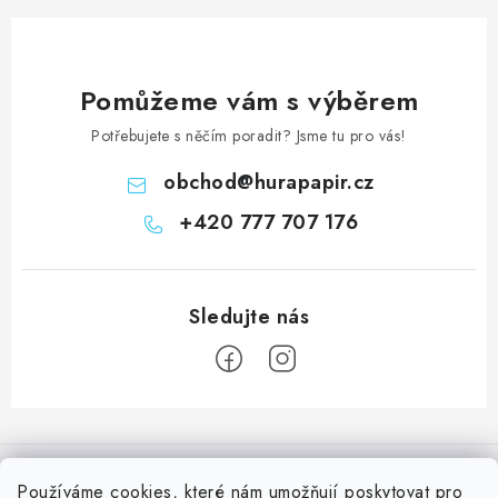
Pomůžeme vám s výběrem
Potřebujete s něčím poradit? Jsme tu pro vás!
obchod
@
hurapapir.cz
+420 777 707 176
Z
á
Informace pro vás
p
Používáme
cookies
, které nám umožňují poskytovat pro