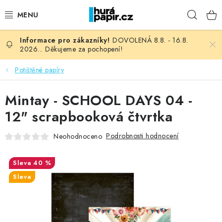
Přejít
Hleda
na
obsah
DOVOLENÁ 8.8. - 16.8.
NOVINKY
2026... Děkujeme za pochopení!
HURÁ DÍLNA
Potištěné papíry
VŠECHNO ZBOŽÍ
Mintay - SCHOOL DAYS 04 -
12" scrapbooková čtvrtka
KNIHAŘSKÝ MATERIÁL
Podrobnosti hodnocení
Neohodnoceno
KURZY NATY LYSAK
40 %
OBLÍBENÉ ♥️
Sleva
FOTORECENZE