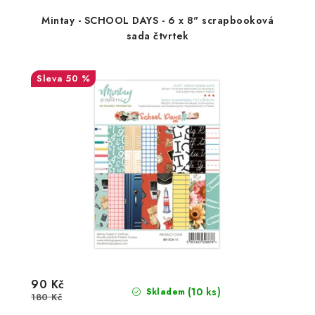
Mintay - SCHOOL DAYS - 6 x 8" scrapbooková
sada čtvrtek
50 %
90 Kč
(10 ks)
Skladem
180 Kč