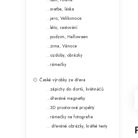
...svatba, láska
...jaro, Velikonoce
...léto, cestování
...podzim, Halloween
...zima, Vánoce
...ozdoby, obrázky
...rámečky
České výrobky ze dřeva
...zápichy do dortů, květináčů
...dřevěné magnetky
...3D prostorové projekty
...rámečky na fotografie
... dřevěné obrázky, krátké texty