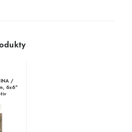
rodukty
LINA /
am, 6x6"
tiv