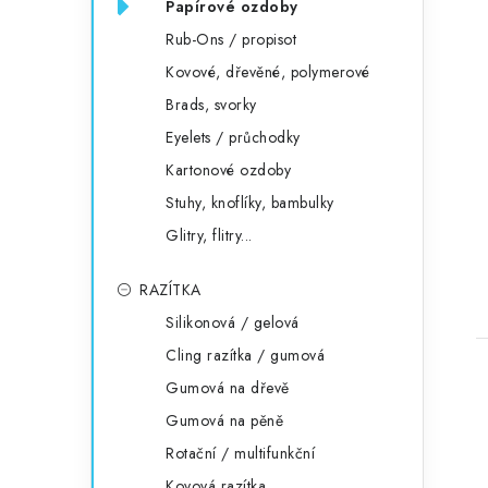
Papírové ozdoby
Rub-Ons / propisot
Kovové, dřevěné, polymerové
Brads, svorky
Eyelets / průchodky
Kartonové ozdoby
Stuhy, knoflíky, bambulky
Glitry, flitry...
RAZÍTKA
Silikonová / gelová
Cling razítka / gumová
Gumová na dřevě
Gumová na pěně
Rotační / multifunkční
Kovová razítka