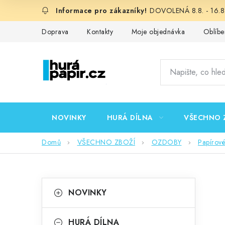
Přejít
DOVOLENÁ 8.8. - 16.8.
na
obsah
Doprava
Kontakty
Moje objednávka
Oblíbe
NOVINKY
HURÁ DÍLNA
VŠECHNO 
Domů
VŠECHNO ZBOŽÍ
OZDOBY
Papírov
P
K
Přeskočit
NOVINKY
kategorie
a
o
t
HURÁ DÍLNA