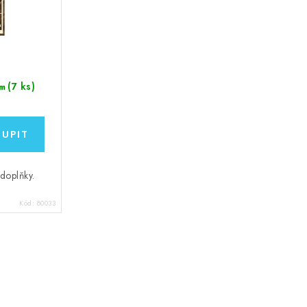
(7 ks)
m
doplňky.
Kód:
80033