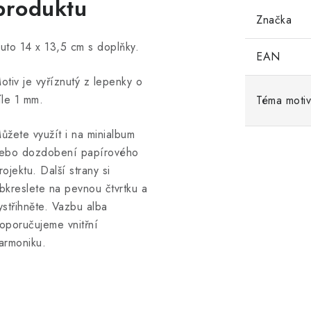
produktu
Značka
uto 14 x 13,5 cm s doplňky.
EAN
otiv je vyříznutý z lepenky o
íle 1 mm.
Téma moti
ůžete využít i na minialbum
ebo dozdobení papírového
rojektu. Další strany si
bkreslete na pevnou čtvrtku a
ystřihněte. Vazbu alba
oporučujeme vnitřní
armoniku.