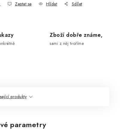
k
Zeptat se
Hlídat
Sdílet
ukazy
Zboží dobře známe,
onkrétně
sami z něj tvoříme
sející produkty
vé parametry