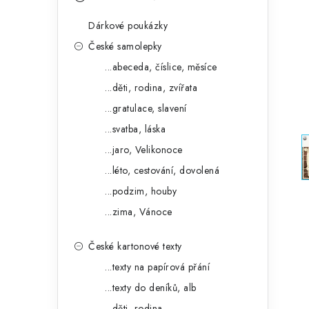
s
e
t
Dárkové poukázky
g
r
České samolepky
o
...abeceda, číslice, měsíce
a
r
...děti, rodina, zvířata
n
i
...gratulace, slavení
e
n
...svatba, láska
í
...jaro, Velikonoce
...léto, cestování, dovolená
p
...podzim, houby
a
...zima, Vánoce
n
České kartonové texty
e
...texty na papírová přání
l
...texty do deníků, alb
...děti, rodina