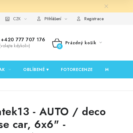
y ochrany osobních údajů
CZK
Ověřování recenzí
Jak nakupovat
Přihlášení
Registrace
+420 777 707 176
Prázdný košík
(volejte kdykoliv)
NÁKUPNÍ
KOŠÍK
AK
OBLÍBENÉ ♥️
FOTORECENZE
MOJE OBJED
v
atek13 - AUTO / deco
se car, 6x6" -