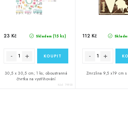
23 Kč
112 Kč
(15 ks)
Skladem
Sklade
30,5 x 30,5 cm; 1 ks; oboustranná
Zmrzlina 9,5 x19 cm s 
čtvrtka na vystřihování
Kód:
79930