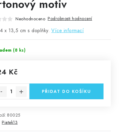
rtonový motiv
Podrobnosti hodnocení
Neohodnoceno
4 x 13,5 cm s doplňky.
Více informací
ladem
(8 ks)
24 Kč
rná cena:
PŘIDAT DO KOŠÍKU
ží:
80025
:
Piatek13