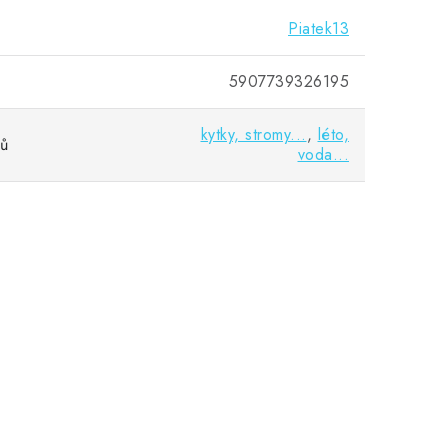
Piatek13
5907739326195
kytky, stromy...
,
léto,
vů
voda...