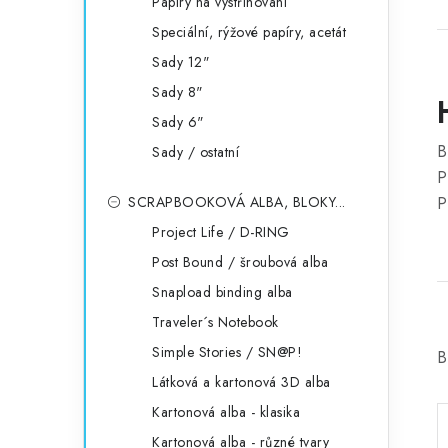
Papíry na vystřihování
Speciální, rýžové papíry, acetát
Sady 12"
Sady 8"
Sady 6"
B
Sady / ostatní
P
SCRAPBOOKOVÁ ALBA, BLOKY...
P
Project Life / D-RING
Post Bound / šroubová alba
Snapload binding alba
Traveler´s Notebook
Simple Stories / SN@P!
B
Látková a kartonová 3D alba
Kartonová alba - klasika
Kartonová alba - různé tvary