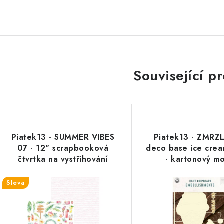
Související p
Piatek13 - SUMMER VIBES
Piatek13 - ZMRZ
07 - 12" scrapbooková
deco base ice cre
čtvrtka na vystřihování
- kartonový mo
Sleva