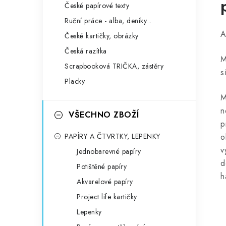
České papírové texty
Ruční práce - alba, deníky...
A
České kartičky, obrázky
Česká razítka
M
Scrapbooková TRIČKA, zástěry
s
Placky
M
n
VŠECHNO ZBOŽÍ
p
PAPÍRY A ČTVRTKY, LEPENKY
o
v
Jednobarevné papíry
d
Potištěné papíry
h
Akvarelové papíry
Project life kartičky
Lepenky