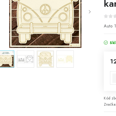
ka
Auto 1
Sk
1
Mě
Kód zbo
Značka