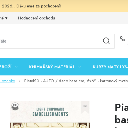
 2026... Děkujeme za pochopení!
né ♥️
Hodnocení obchodu
Obchodní podmínky
Podmínk
ZBOŽÍ
KNIHAŘSKÝ MATERIÁL
KURZY NATY LYS
é ozdoby
Piatek13 - AUTO / deco base car, 6x6" - kartonový moti
Pi
ba