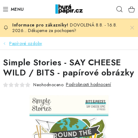
Přejít
Hleda
na
obsah
DOVOLENÁ 8.8. - 16.8.
NOVINKY
2026... Děkujeme za pochopení!
HURÁ DÍLNA
Papírové ozdoby
VŠECHNO ZBOŽÍ
Simple Stories - SAY CHEESE
WILD / BITS - papírové obrázky
KNIHAŘSKÝ MATERIÁL
Podrobnosti hodnocení
Neohodnoceno
KURZY NATY LYSAK
OBLÍBENÉ ♥️
FOTORECENZE