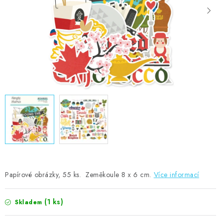
MOJE OBJEDNÁVKA
ZNAČKY
Doprava
Kontakty
Moje objednávka
Oblíbené ♥️
Hodnocení obchodu
Obchodní podmínky
Podmínky ochrany osobních údajů
Ověřování recenzí
Jak nakupovat
Papírové obrázky, 55 ks. Zeměkoule 8 x 6 cm.
Více informací
(1 ks)
Skladem