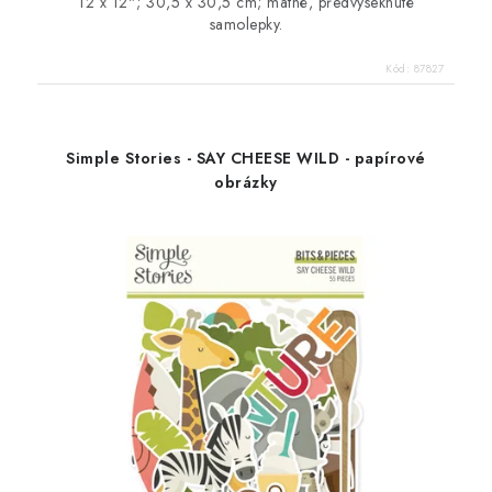
12 x 12"; 30,5 x 30,5 cm; matné, předvyseknuté
samolepky.
Kód:
87827
Simple Stories - SAY CHEESE WILD - papírové
obrázky