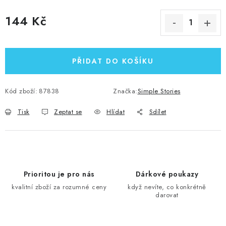
144 Kč
Měrná cena:
PŘIDAT DO KOŠÍKU
Kód zboží:
87838
Značka:
Simple Stories
Tisk
Zeptat se
Hlídat
Sdílet
Prioritou je pro nás
Dárkové poukazy
kvalitní zboží za rozumné ceny
když nevíte, co konkrétně
darovat