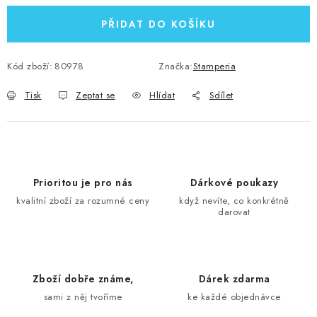
PŘIDAT DO KOŠÍKU
Kód zboží:
80978
Značka:
Stamperia
Tisk
Zeptat se
Hlídat
Sdílet
Prioritou je pro nás
Dárkové poukazy
kvalitní zboží za rozumné ceny
když nevíte, co konkrétně
darovat
Zboží dobře známe,
Dárek zdarma
sami z něj tvoříme
ke každé objednávce