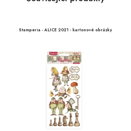
Stamperia - ALICE 2021 - kartonové obrázky