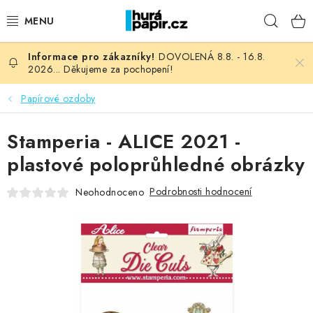
Přejít
Hleda
na
obsah
DOVOLENÁ 8.8. - 16.8.
NOVINKY
2026... Děkujeme za pochopení!
HURÁ DÍLNA
Papírové ozdoby
VŠECHNO ZBOŽÍ
Stamperia - ALICE 2021 -
plastové poloprůhledné obrázky
KNIHAŘSKÝ MATERIÁL
Podrobnosti hodnocení
Neohodnoceno
KURZY NATY LYSAK
OBLÍBENÉ ♥️
FOTORECENZE