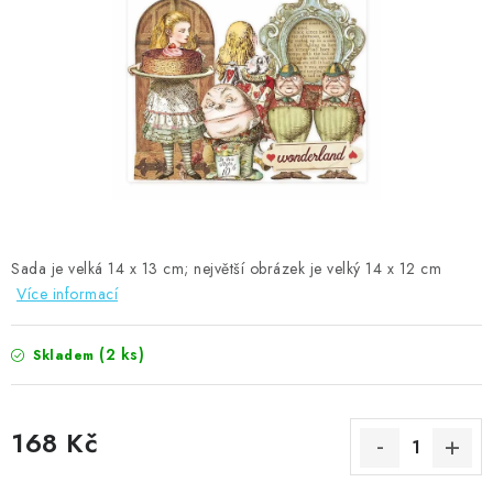
MOJE OBJEDNÁVKA
ZNAČKY
Doprava
Kontakty
Moje objednávka
Oblíbené ♥️
Hodnocení obchodu
Obchodní podmínky
Podmínky ochrany osobních údajů
Ověřování recenzí
Jak nakupovat
Sada je velká 14 x 13 cm; největší obrázek je velký 14 x 12 cm
Více informací
(2 ks)
Skladem
168 Kč
Měrná cena: