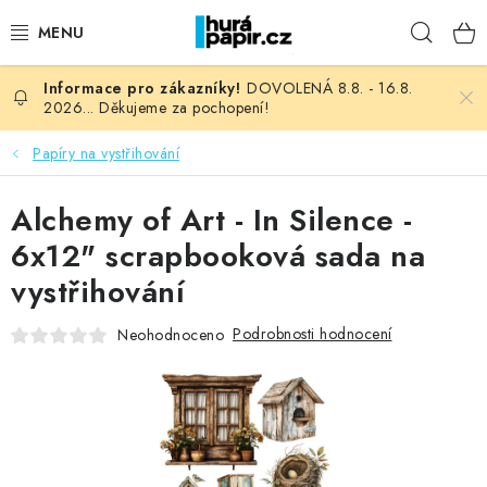
Přejít
Hleda
na
obsah
DOVOLENÁ 8.8. - 16.8.
NOVINKY
2026... Děkujeme za pochopení!
HURÁ DÍLNA
Papíry na vystřihování
VŠECHNO ZBOŽÍ
Alchemy of Art - In Silence -
6x12" scrapbooková sada na
KNIHAŘSKÝ MATERIÁL
vystřihování
KURZY NATY LYSAK
Podrobnosti hodnocení
Neohodnoceno
OBLÍBENÉ ♥️
FOTORECENZE