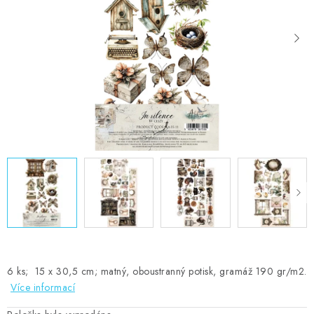
MOJE OBJEDNÁVKA
ZNAČKY
Doprava
Kontakty
Moje objednávka
Oblíbené ♥️
Hodnocení obchodu
Obchodní podmínky
Podmínky ochrany osobních údajů
Ověřování recenzí
Jak nakupovat
6 ks; 15 x 30,5 cm; matný, oboustranný potisk, gramáž 190 gr/m2.
Více informací