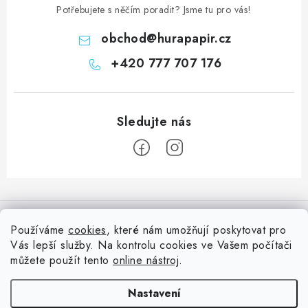
Potřebujete s něčím poradit? Jsme tu pro vás!
obchod
@
hurapapir.cz
+420 777 707 176
Z
á
Informace pro vás
p
Používáme
cookies
, které nám umožňují poskytovat pro
a
Vás lepší služby. Na kontrolu cookies ve Vašem počítači
Doprava
Nepřehlédněte
t
můžete použít tento
online nástroj
.
Kontakty
í
Blog s nápady a návody
Facebook
Nastavení
Moje objednávka
Slovník pojmů, české návody