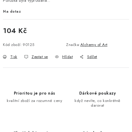
Položka byla vyprodána…
Na dotaz
104 Kč
Měrná cena:
Kód zboží:
90125
Značka:
Alchemy of Art
Tisk
Zeptat se
Hlídat
Sdílet
Prioritou je pro nás
Dárkové poukazy
kvalitní zboží za rozumné ceny
když nevíte, co konkrétně
darovat