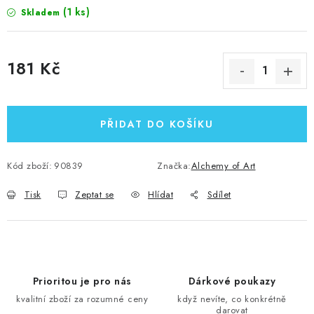
(1 ks)
Skladem
181 Kč
Měrná cena:
PŘIDAT DO KOŠÍKU
Kód zboží:
90839
Značka:
Alchemy of Art
Tisk
Zeptat se
Hlídat
Sdílet
Prioritou je pro nás
Dárkové poukazy
kvalitní zboží za rozumné ceny
když nevíte, co konkrétně
darovat