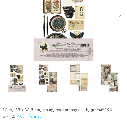
MOJE OBJEDNÁVKA
ZNAČKY
Doprava
Kontakty
Moje objednávka
Oblíbené ♥️
Hodnocení obchodu
Obchodní podmínky
Podmínky ochrany osobních údajů
Ověřování recenzí
Jak nakupovat
10 ks; 15 x 30,5 cm; matný, oboustranný potisk, gramáž 190
gr/m2.
Více informací