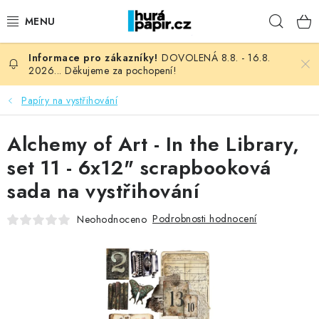
Přejít
Hleda
na
obsah
DOVOLENÁ 8.8. - 16.8.
NOVINKY
2026... Děkujeme za pochopení!
HURÁ DÍLNA
Papíry na vystřihování
VŠECHNO ZBOŽÍ
Alchemy of Art - In the Library,
set 11 - 6x12" scrapbooková
KNIHAŘSKÝ MATERIÁL
sada na vystřihování
KURZY NATY LYSAK
Podrobnosti hodnocení
Neohodnoceno
OBLÍBENÉ ♥️
FOTORECENZE