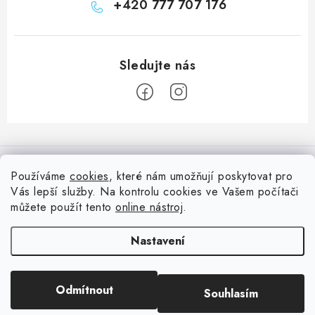
+420 777 707 176
Z
á
Informace pro vás
p
Používáme
cookies
, které nám umožňují poskytovat pro
a
Vás lepší služby. Na kontrolu cookies ve Vašem počítači
Doprava
Nepřehlédněte
t
můžete použít tento
online nástroj
.
Kontakty
í
Blog s nápady a návody
Facebook
Nastavení
Moje objednávka
Slovník pojmů, české návody
Oblíbené ♥️
Copyright 2026
HuráPapír.cz
. Všechna práva vyhrazena.
Upravit nastavení
Hurá TÝM
Odmítnout
Souhlasím
cookies
Hodnocení obchodu
Reklamace a vrácení zboží
Vytvořil Shoptet