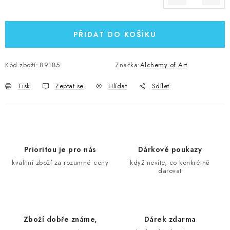
Měrná cena:
PŘIDAT DO KOŠÍKU
Kód zboží:
89185
Značka:
Alchemy of Art
Tisk
Zeptat se
Hlídat
Sdílet
Prioritou je pro nás
Dárkové poukazy
kvalitní zboží za rozumné ceny
když nevíte, co konkrétně
darovat
Zboží dobře známe,
Dárek zdarma