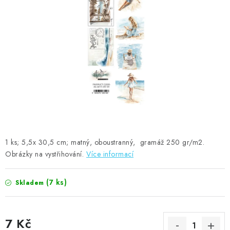
MOJE OBJEDNÁVKA
ZNAČKY
Doprava
Kontakty
Moje objednávka
Oblíbené ♥️
Hodnocení obchodu
Obchodní podmínky
Podmínky ochrany osobních údajů
Ověřování recenzí
Jak nakupovat
1 ks; 5,5x 30,5 cm; matný, oboustranný, gramáž 250 gr/m2.
Obrázky na vystřihování.
Více informací
(7 ks)
Skladem
7 Kč