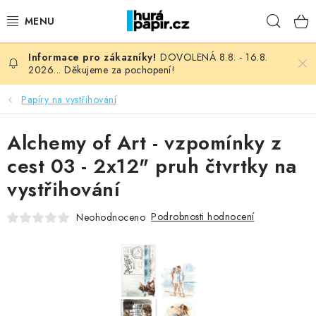
Přejít
Hleda
na
obsah
DOVOLENÁ 8.8. - 16.8.
NOVINKY
2026... Děkujeme za pochopení!
HURÁ DÍLNA
Papíry na vystřihování
VŠECHNO ZBOŽÍ
Alchemy of Art - vzpomínky z
cest 03 - 2x12" pruh čtvrtky na
KNIHAŘSKÝ MATERIÁL
vystřihování
KURZY NATY LYSAK
Podrobnosti hodnocení
Neohodnoceno
OBLÍBENÉ ♥️
FOTORECENZE