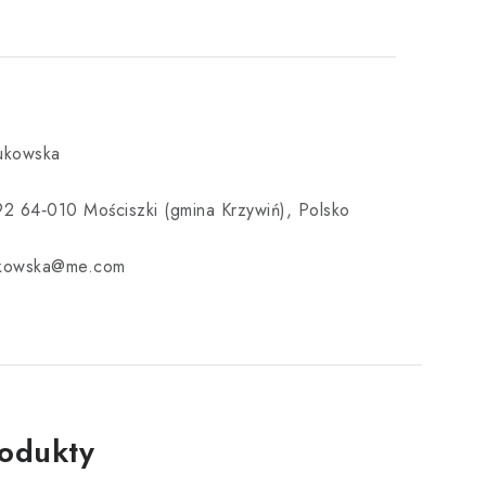
Bukowska
92 64‑010 Mościszki (gmina Krzywiń), Polsko
ukowska@me.com
rodukty