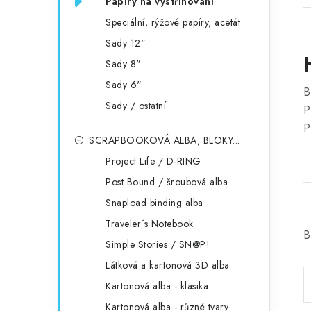
Papíry na vystřihování
Speciální, rýžové papíry, acetát
Sady 12"
Sady 8"
Sady 6"
B
Sady / ostatní
P
P
SCRAPBOOKOVÁ ALBA, BLOKY...
Project Life / D-RING
Post Bound / šroubová alba
Snapload binding alba
Traveler´s Notebook
B
Simple Stories / SN@P!
Látková a kartonová 3D alba
Kartonová alba - klasika
Kartonová alba - různé tvary