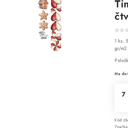
Ti
čt
1 ks; 
gr/m2.
Polož
Na do
7
Mě
Kód zbo
Značka