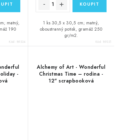
cm; matný,
1 ks 30,5 x 30,5 cm; matný,
amáž 190
oboustranný potisk, gramáž 250
gr/m2.
Kód:
89334
Kód:
89331
onderful
Alchemy of Art - Wonderful
oliday -
Christmas Time – rodina -
ová
12" scrapbooková
rtka
vystřihovací čtvrtka