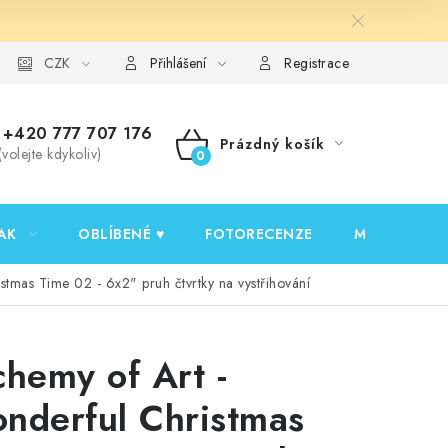
y ochrany osobních údajů
CZK
Ověřování recenzí
Jak nakupovat
Přihlášení
Registrace
+420 777 707 176
Prázdný košík
(volejte kdykoliv)
NÁKUPNÍ
KOŠÍK
AK
OBLÍBENÉ ♥️
FOTORECENZE
MOJE OBJED
stmas Time 02 - 6x2" pruh čtvrtky na vystřihování
chemy of Art -
nderful Christmas