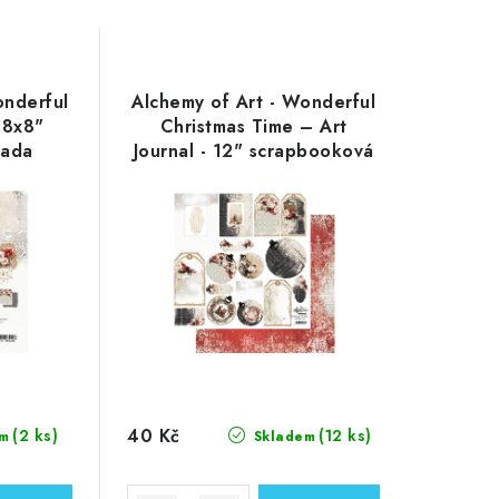
onderful
Alchemy of Art - Wonderful
 8x8"
Christmas Time – Art
sada
Journal - 12" scrapbooková
vystřihovací čtvrtka
40 Kč
(2 ks)
(12 ks)
m
Skladem