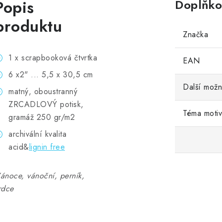
Popis
Doplňko
produktu
Značka
1 x scrapbooková čtvrtka
EAN
6 x2" ... 5,5 x 30,5 cm
Další možn
matný, oboustranný
ZRCADLOVÝ potisk,
Téma moti
gramáž 250 gr/m2
archivální kvalita
acid&
lignin free
ánoce, vánoční, perník,
rdce