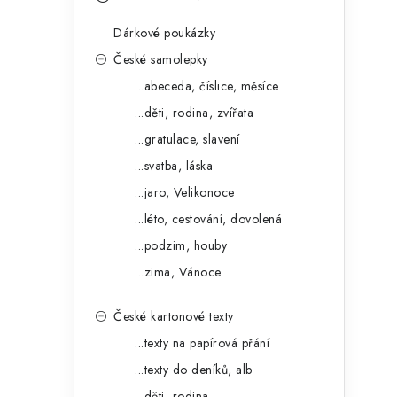
s
e
t
Dárkové poukázky
g
r
České samolepky
o
...abeceda, číslice, měsíce
a
r
...děti, rodina, zvířata
n
i
...gratulace, slavení
e
n
...svatba, láska
í
...jaro, Velikonoce
...léto, cestování, dovolená
p
...podzim, houby
a
...zima, Vánoce
n
České kartonové texty
e
...texty na papírová přání
l
...texty do deníků, alb
...děti, rodina