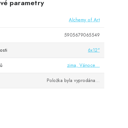
vé parametry
Alchemy of Art
5905679065549
osti
6x12"
vů
zima, Vánoce...
Položka byla vyprodána…