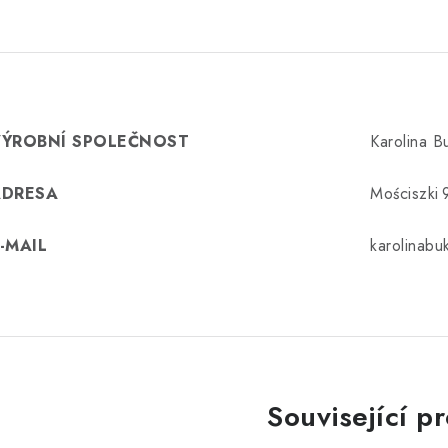
VÝROBNÍ SPOLEČNOST
Karolina 
ADRESA
Mościszki 
-MAIL
karolinab
Související p