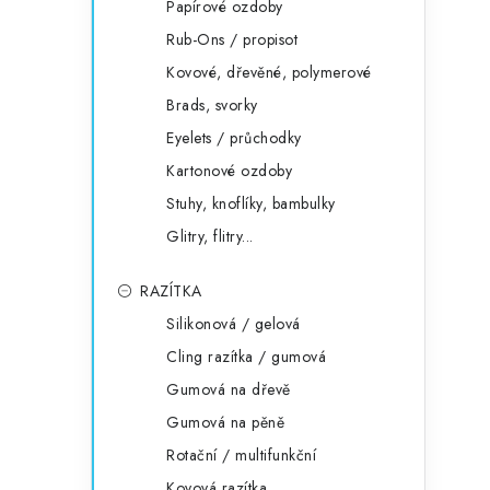
Papírové ozdoby
Rub-Ons / propisot
Kovové, dřevěné, polymerové
Brads, svorky
Eyelets / průchodky
Kartonové ozdoby
Stuhy, knoflíky, bambulky
Glitry, flitry...
RAZÍTKA
Silikonová / gelová
Cling razítka / gumová
Gumová na dřevě
Gumová na pěně
Rotační / multifunkční
Kovová razítka