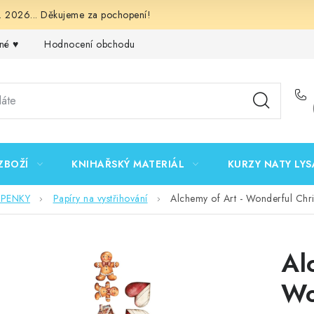
 2026... Děkujeme za pochopení!
né ♥️
Hodnocení obchodu
Obchodní podmínky
Podmínk
ZBOŽÍ
KNIHAŘSKÝ MATERIÁL
KURZY NATY LYS
EPENKY
Papíry na vystřihování
Alchemy of Art - Wonderful Chri
Al
Wo