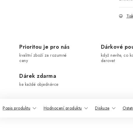
Tis
Prioritou je pro nás
Dárkové po
kvalitní zboží za rozumné
když nevíte, co k
ceny
darovat
Dárek zdarma
ke každé objednávce
Popis produktu
Hodnocení produktu
Diskuze
Ostat