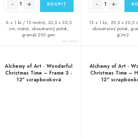
6 + 1 ks / 13 motivů; 30,5 x 30,5
12 + 1 ks; 20,3 x 20,3 
cm; matný, oboustranný potisk,
oboustranný potisk, gr
gramáž 250 gsm
gr/m2.
Kód:
89333
Alchemy of Art - Wonderful
Alchemy of Art - W
Christmas Time – Frame 3 -
Christmas Time – H
12" scrapbooková
12" scrapbook
vystřihovací čtvrtka
vystřihovací čtv