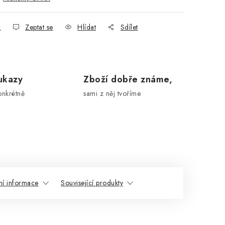
k
Zeptat se
Hlídat
Sdílet
ukazy
Zboží dobře známe,
onkrétně
sami z něj tvoříme
ní informace
Související produkty