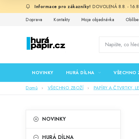
Přejít
DOVOLENÁ 8.8. - 16.8.
na
obsah
Doprava
Kontakty
Moje objednávka
Oblíbe
NOVINKY
HURÁ DÍLNA
VŠECHNO 
Domů
VŠECHNO ZBOŽÍ
PAPÍRY A ČTVRTKY, L
P
K
Přeskočit
NOVINKY
kategorie
a
o
t
HURÁ DÍLNA