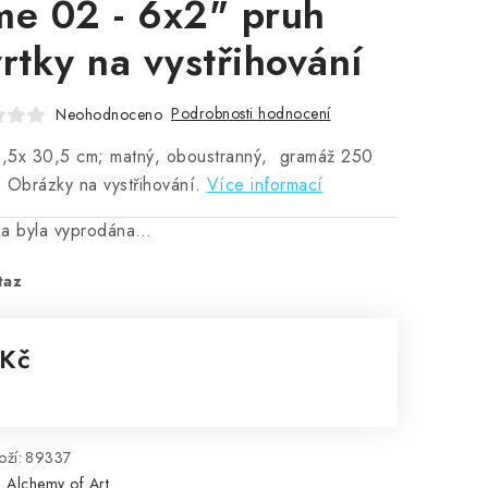
me 02 - 6x2" pruh
vrtky na vystřihování
Podrobnosti hodnocení
Neohodnoceno
5,5x 30,5 cm; matný, oboustranný, gramáž 250
 Obrázky na vystřihování.
Více informací
ka byla vyprodána…
taz
 Kč
rná cena:
ží:
89337
:
Alchemy of Art