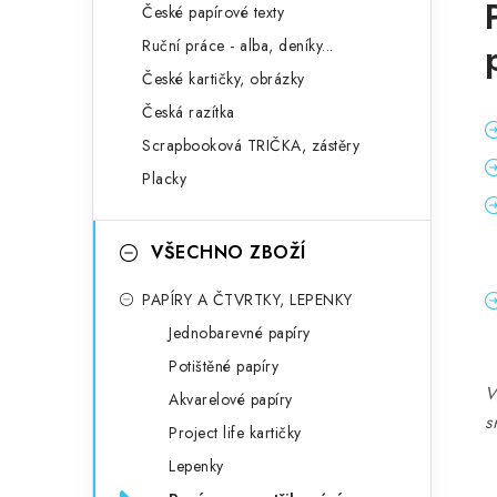
České papírové texty
Ruční práce - alba, deníky...
České kartičky, obrázky
Česká razítka
Scrapbooková TRIČKA, zástěry
Placky
VŠECHNO ZBOŽÍ
PAPÍRY A ČTVRTKY, LEPENKY
Jednobarevné papíry
Potištěné papíry
V
Akvarelové papíry
s
Project life kartičky
Lepenky