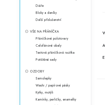
Diáře
Bloky a deníky
Další příslušenství
VŠE NA PŘÁNÍČKA
Přáníčkové polotovary
Celofánové obaly
Textová přáníčková razítka
E
Potištěné sady
OZDOBY
Samolepky
Washi / papírové pásky
Kytky, motýli
Kamínky, perličky, enamelky