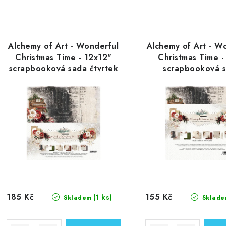
Alchemy of Art - Wonderful
Alchemy of Art - W
Christmas Time - 12x12"
Christmas Time -
scrapbooková sada čtvrtek
scrapbooková 
185 Kč
155 Kč
(1 ks)
Skladem
Sklade