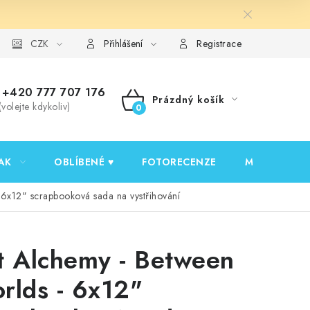
y ochrany osobních údajů
CZK
Ověřování recenzí
Jak nakupovat
Přihlášení
Registrace
+420 777 707 176
Prázdný košík
(volejte kdykoliv)
NÁKUPNÍ
KOŠÍK
AK
OBLÍBENÉ ♥️
FOTORECENZE
MOJE OBJED
 6x12" scrapbooková sada na vystřihování
t Alchemy - Between
rlds - 6x12"