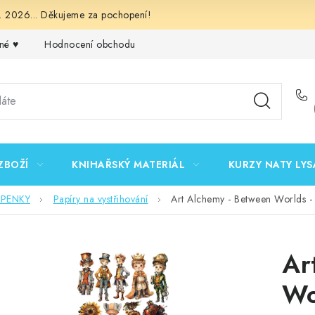
 2026... Děkujeme za pochopení!
né ♥️
Hodnocení obchodu
Obchodní podmínky
Podmínk
ZBOŽÍ
KNIHAŘSKÝ MATERIÁL
KURZY NATY LYS
EPENKY
Papíry na vystřihování
Art Alchemy - Between Worlds -
Ar
Wo