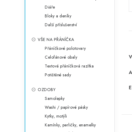
Diáře
Bloky a deníky
Další příslušenství
VŠE NA PŘÁNÍČKA
Přáníčkové polotovary
Celofánové obaly
Textová přáníčková razítka
Potištěné sady
E
OZDOBY
Samolepky
Washi / papírové pásky
Kytky, motýli
Kamínky, perličky, enamelky