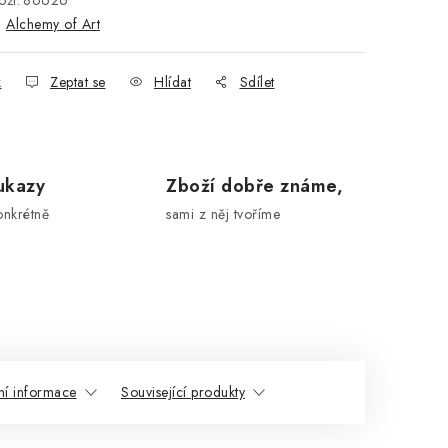
ží:
86626
:
Alchemy of Art
k
Zeptat se
Hlídat
Sdílet
ukazy
Zboží dobře známe,
onkrétně
sami z něj tvoříme
ní informace
Související produkty