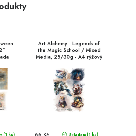
rodukty
etween
Art Alchemy - Legends of
2"
the Magic School / Mixed
sada
Media, 25/30g - A4 rýžový
papír
66 Kč
(1 ks)
(1 ks)
m
Skladem