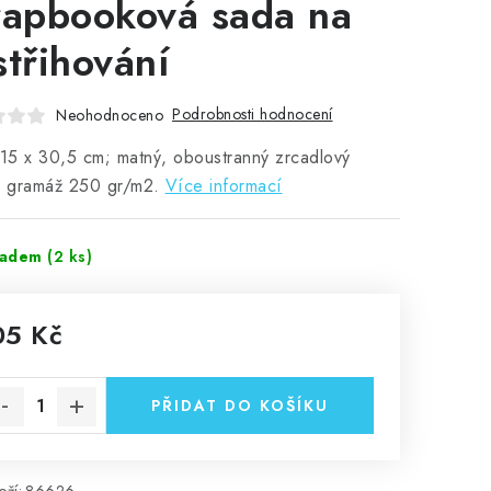
rapbooková sada na
střihování
Podrobnosti hodnocení
Neohodnoceno
15 x 30,5 cm; matný, oboustranný zrcadlový
, gramáž 250 gr/m2.
Více informací
ladem
(2 ks)
05 Kč
rná cena:
PŘIDAT DO KOŠÍKU