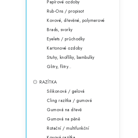
Papírové ozdoby
Rub-Ons / propisot
Kovové, dřevěné, polymerové
Brads, svorky
Eyelets / průchodky
Kartonové ozdoby
Stuhy, knoflíky, bambulky
Glitry, flitry...
RAZÍTKA
Silikonová / gelová
Cling razítka / gumová
Gumová na dřevě
Gumová na pěně
Rotační / multifunkční
Kovová razítka