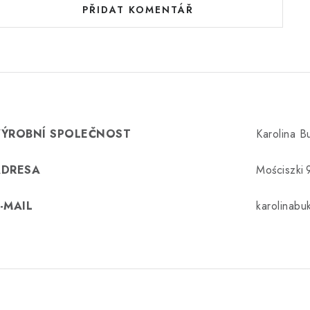
PŘIDAT KOMENTÁŘ
VÝROBNÍ SPOLEČNOST
Karolina 
ADRESA
Mościszki 
-MAIL
karolinab