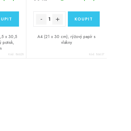
0,5 x 30,5
A4 (21 x 30 cm); rýžový papír s
 potisk,
vlákny
m
Kód:
86628
Kód:
86637