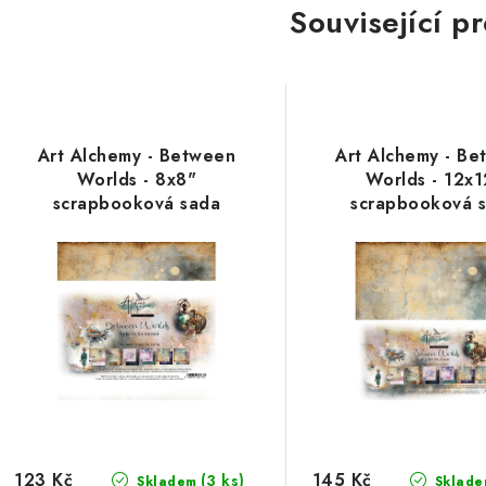
Související p
Art Alchemy - Between
Art Alchemy - B
Worlds - 8x8"
Worlds - 12x1
scrapbooková sada
scrapbooková 
123 Kč
145 Kč
(3 ks)
Skladem
Sklade