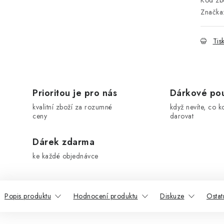
Kód zbo
Značka
Tis
Prioritou je pro nás
Dárkové po
kvalitní zboží za rozumné
když nevíte, co k
ceny
darovat
Dárek zdarma
ke každé objednávce
Popis produktu
Hodnocení produktu
Diskuze
Ostat