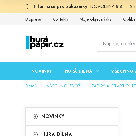
Přejít
DOVOLENÁ 8.8. - 16.8.
na
obsah
Doprava
Kontakty
Moje objednávka
Oblíbe
NOVINKY
HURÁ DÍLNA
VŠECHNO 
Domů
VŠECHNO ZBOŽÍ
PAPÍRY A ČTVRTKY, L
P
K
Přeskočit
NOVINKY
kategorie
a
o
t
HURÁ DÍLNA