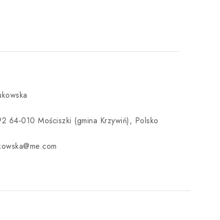
Bukowska
92 64‑010 Mościszki (gmina Krzywiń), Polsko
ukowska@me.com