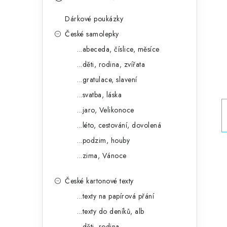
s
e
t
Dárkové poukázky
g
r
České samolepky
o
...abeceda, číslice, měsíce
a
r
...děti, rodina, zvířata
n
i
...gratulace, slavení
e
n
...svatba, láska
í
...jaro, Velikonoce
...léto, cestování, dovolená
p
...podzim, houby
a
...zima, Vánoce
n
České kartonové texty
e
...texty na papírová přání
l
...texty do deníků, alb
...děti, rodina