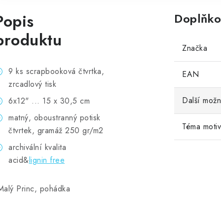
Popis
Doplňko
produktu
Značka
9 ks scrapbooková čtvrtka,
EAN
zrcadlový tisk
Další možn
6x12" ... 15 x 30,5 cm
matný, oboustranný potisk
Téma moti
čtvrtek, gramáž 250 gr/m2
archivální kvalita
acid&
lignin free
alý Princ, pohádka