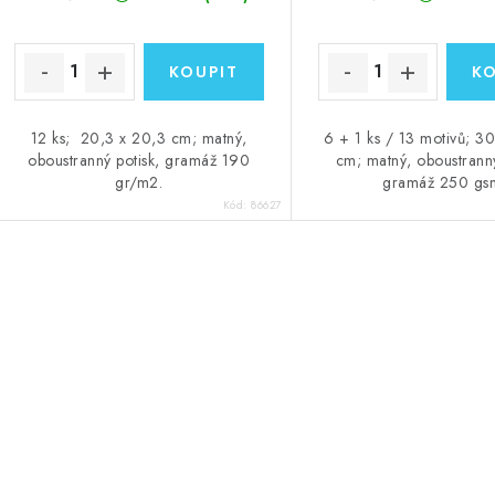
12 ks; 20,3 x 20,3 cm; matný,
6 + 1 ks / 13 motivů; 3
oboustranný potisk, gramáž 190
cm; matný, oboustranný
gr/m2.
gramáž 250 gs
Kód:
86627