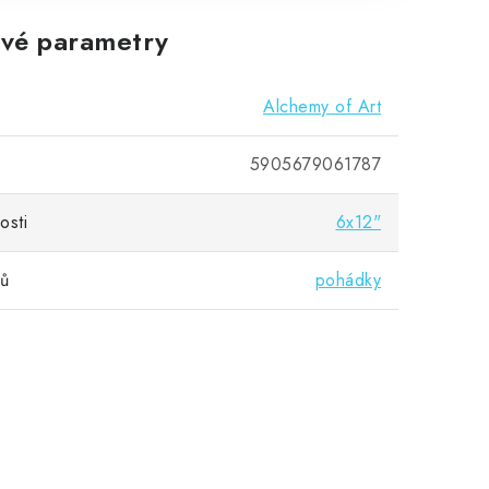
vé parametry
Alchemy of Art
5905679061787
osti
6x12"
vů
pohádky