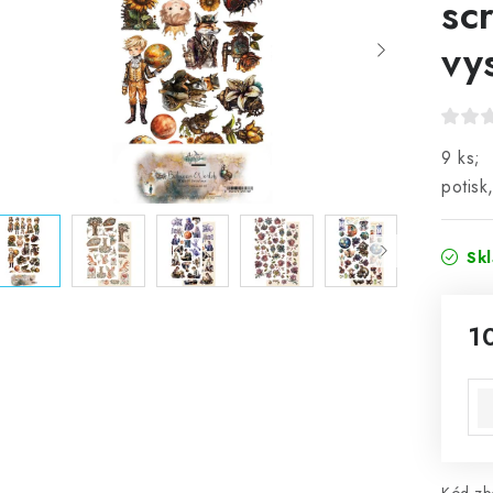
sc
vy
9 ks; 
potisk
Sk
1
Mě