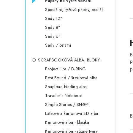
Papíry na vystřihování
Speciální, rýžové papíry, acetát
Sady 12"
Sady 8"
Sady 6"
Sady / ostatní
B
SCRAPBOOKOVÁ ALBA, BLOKY...
P
Project Life / D-RING
P
Post Bound / šroubová alba
Snapload binding alba
Traveler´s Notebook
Simple Stories / SN@P!
Látková a kartonová 3D alba
B
Kartonová alba - klasika
Kartonová alba - různé tvary