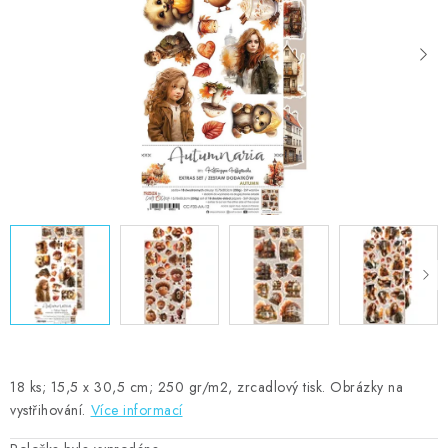
MOJE OBJEDNÁVKA
ZNAČKY
Doprava
Kontakty
Moje objednávka
Oblíbené ♥️
Hodnocení obchodu
Obchodní podmínky
Podmínky ochrany osobních údajů
Ověřování recenzí
Jak nakupovat
18 ks; 15,5 x 30,5 cm; 250 gr/m2, zrcadlový tisk. Obrázky na
vystřihování.
Více informací