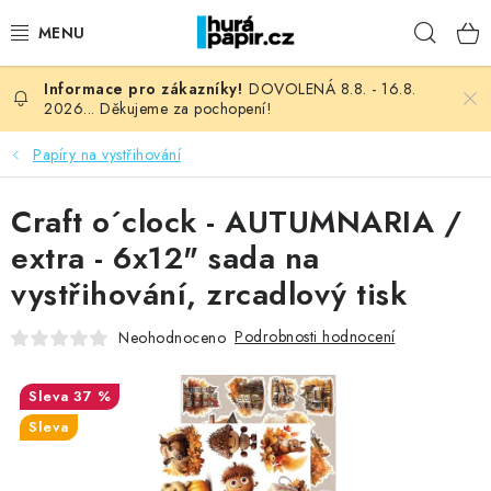
Přejít
Hleda
na
obsah
DOVOLENÁ 8.8. - 16.8.
NOVINKY
2026... Děkujeme za pochopení!
HURÁ DÍLNA
Papíry na vystřihování
VŠECHNO ZBOŽÍ
Craft o´clock - AUTUMNARIA /
extra - 6x12" sada na
KNIHAŘSKÝ MATERIÁL
vystřihování, zrcadlový tisk
KURZY NATY LYSAK
Podrobnosti hodnocení
Neohodnoceno
OBLÍBENÉ ♥️
37 %
Sleva
FOTORECENZE