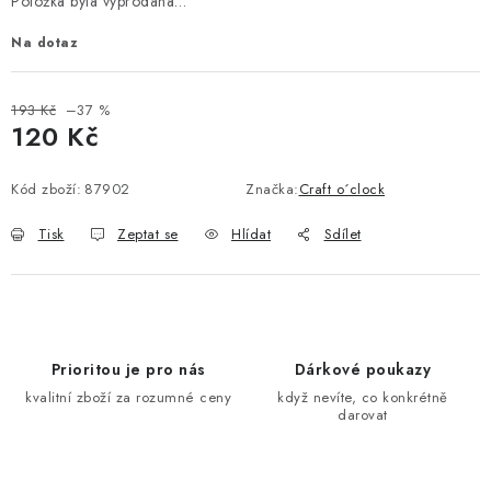
Položka byla vyprodána…
Na dotaz
193 Kč
–37 %
120 Kč
Měrná cena:
Kód zboží:
87902
Značka:
Craft o´clock
Tisk
Zeptat se
Hlídat
Sdílet
Prioritou je pro nás
Dárkové poukazy
kvalitní zboží za rozumné ceny
když nevíte, co konkrétně
darovat