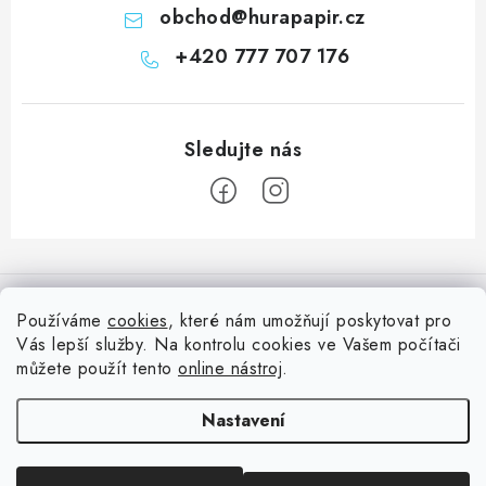
obchod
@
hurapapir.cz
+420 777 707 176
Z
á
Informace pro vás
p
Používáme
cookies
, které nám umožňují poskytovat pro
a
Vás lepší služby. Na kontrolu cookies ve Vašem počítači
Doprava
Nepřehlédněte
t
můžete použít tento
online nástroj
.
Kontakty
í
Blog s nápady a návody
Facebook
Nastavení
Moje objednávka
Slovník pojmů, české návody
Oblíbené ♥️
Copyright 2026
HuráPapír.cz
. Všechna práva vyhrazena.
Upravit nastavení
Hurá TÝM