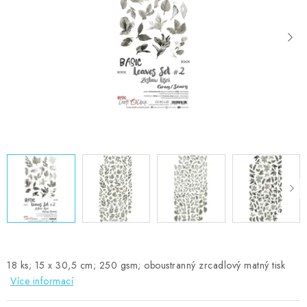
MOJE OBJEDNÁVKA
ZNAČKY
Doprava
Kontakty
Moje objednávka
Oblíbené ♥️
Hodnocení obchodu
Obchodní podmínky
Podmínky ochrany osobních údajů
Ověřování recenzí
Jak nakupovat
18 ks; 15 x 30,5 cm; 250 gsm; oboustranný zrcadlový matný tisk
Více informací