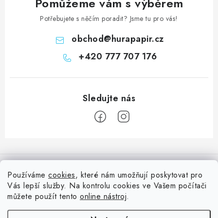
Pomůžeme vám s výběrem
Potřebujete s něčím poradit? Jsme tu pro vás!
obchod
@
hurapapir.cz
+420 777 707 176
Z
á
Informace pro vás
p
Používáme
cookies
, které nám umožňují poskytovat pro
a
Vás lepší služby. Na kontrolu cookies ve Vašem počítači
Doprava
Nepřehlédněte
t
můžete použít tento
online nástroj
.
Kontakty
í
Blog s nápady a návody
Facebook