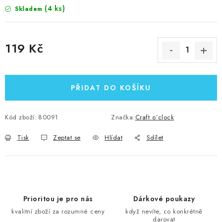
(4 ks)
Skladem
119 Kč
Měrná cena:
PŘIDAT DO KOŠÍKU
Kód zboží:
80091
Značka:
Craft o´clock
Tisk
Zeptat se
Hlídat
Sdílet
Prioritou je pro nás
Dárkové poukazy
kvalitní zboží za rozumné ceny
když nevíte, co konkrétně
darovat