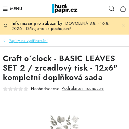
Přejít
Hleda
na
obsah
DOVOLENÁ 8.8. - 16.8.
NOVINKY
2026... Děkujeme za pochopení!
HURÁ DÍLNA
Papíry na vystřihování
VŠECHNO ZBOŽÍ
Craft o´clock - BASIC LEAVES
SET 2 / zrcadlový tisk - 12x6"
KNIHAŘSKÝ MATERIÁL
kompletní doplňková sada
KURZY NATY LYSAK
Podrobnosti hodnocení
Neohodnoceno
OBLÍBENÉ ♥️
FOTORECENZE