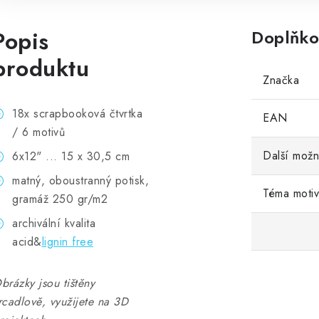
Popis
Doplňko
produktu
Značka
18x scrapbooková čtvrtka
EAN
/ 6 motivů
Další možn
6x12" ... 15 x 30,5 cm
matný, oboustranný potisk,
Téma moti
gramáž 250 gr/m2
archivální kvalita
acid&
lignin free
brázky jsou tištěny
rcadlově, využijete na 3D