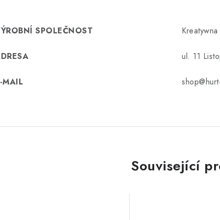
VÝROBNÍ SPOLEČNOST
Kreatywna
ADRESA
ul. 11 Lis
-MAIL
shop@hurt-
Související p