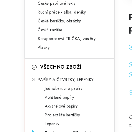
České papírové texty
Ruční práce - alba, deníky...
České kartičky, obrázky
Česká razítka
Scrapbooková TRIČKA, zástěry
Placky
VŠECHNO ZBOŽÍ
PAPÍRY A ČTVRTKY, LEPENKY
Jednobarevné papíry
Potištěné papíry
Akvarelové papíry
Project life kartičky
O
Lepenky
z