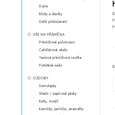
Diáře
B
Bloky a deníky
P
Další příslušenství
P
VŠE NA PŘÁNÍČKA
Přáníčkové polotovary
Celofánové obaly
Textová přáníčková razítka
Potištěné sady
B
OZDOBY
Samolepky
Washi / papírové pásky
Kytky, motýli
Kamínky, perličky, enamelky