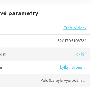
vé parametry
Craft o´clock
5901705108761
osti
6x12"
vů
kytky, stromy...
Položka byla vyprodána…