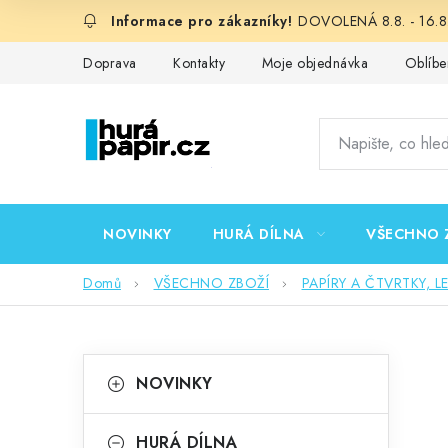
Přejít
DOVOLENÁ 8.8. - 16.8.
na
obsah
Doprava
Kontakty
Moje objednávka
Oblíbe
NOVINKY
HURÁ DÍLNA
VŠECHNO 
Domů
VŠECHNO ZBOŽÍ
PAPÍRY A ČTVRTKY, L
P
K
Přeskočit
NOVINKY
kategorie
a
o
t
HURÁ DÍLNA