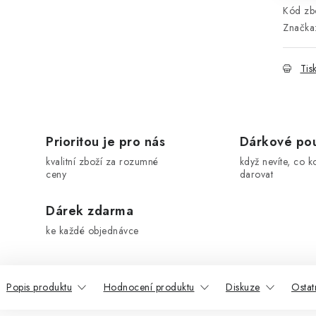
Kód zbo
Značka
Tis
Prioritou je pro nás
Dárkové po
kvalitní zboží za rozumné
když nevíte, co k
ceny
darovat
Dárek zdarma
ke každé objednávce
Popis produktu
Hodnocení produktu
Diskuze
Ostat