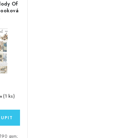
elody Of
booková
k
(1 ks)
m
 190 gsm;