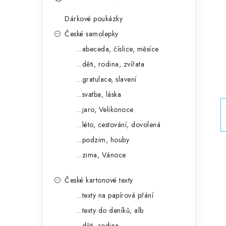
s
e
t
Dárkové poukázky
g
r
České samolepky
o
...abeceda, číslice, měsíce
a
r
...děti, rodina, zvířata
n
i
...gratulace, slavení
e
n
...svatba, láska
í
...jaro, Velikonoce
...léto, cestování, dovolená
p
...podzim, houby
a
...zima, Vánoce
n
České kartonové texty
e
...texty na papírová přání
l
...texty do deníků, alb
...děti, rodina