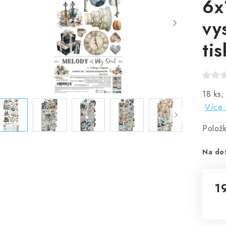
6x
vy
tis
18 ks;
Více 
Polož
Na do
1
Mě