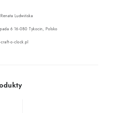
 Renata Ludwińska
topada 6 16‑080 Tykocin, Polsko
craft-o-clock.pl
rodukty