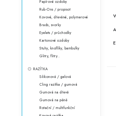
Papírové ozdoby
Rub-Ons / propisot
Kovové, dřevěné, polymerové
Brads, svorky
Eyelets / průchodky
Kartonové ozdoby
E
Stuhy, knoflíky, bambulky
Glitry, flitry...
RAZÍTKA
Silikonová / gelová
Cling razítka / gumová
Gumová na dřevě
Gumová na pěně
Rotační / multifunkční
Kovová razítka