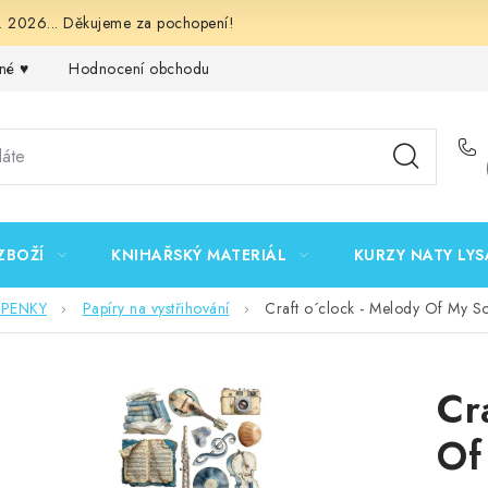
 2026... Děkujeme za pochopení!
né ♥️
Hodnocení obchodu
Obchodní podmínky
Podmínk
ZBOŽÍ
KNIHAŘSKÝ MATERIÁL
KURZY NATY LYS
EPENKY
Papíry na vystřihování
Craft o´clock - Melody Of My Sou
Cr
Of