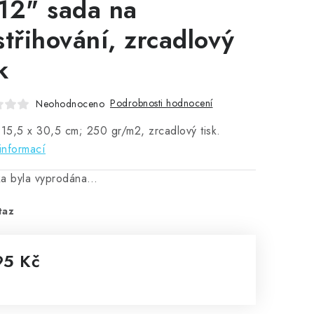
12" sada na
střihování, zrcadlový
k
Podrobnosti hodnocení
Neohodnoceno
 15,5 x 30,5 cm; 250 gr/m2, zrcadlový tisk.
informací
ka byla vyprodána…
taz
95 Kč
rná cena: