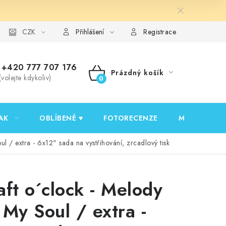
y ochrany osobních údajů
CZK
Ověřování recenzí
Jak nakupovat
Přihlášení
Registrace
+420 777 707 176
Prázdný košík
(volejte kdykoliv)
NÁKUPNÍ
KOŠÍK
AK
OBLÍBENÉ ♥️
FOTORECENZE
MOJE OBJED
l / extra - 6x12" sada na vystřihování, zrcadlový tisk
aft o´clock - Melody
 My Soul / extra -