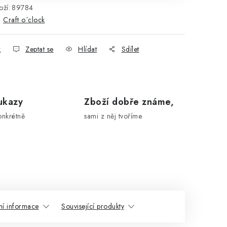
ží:
89784
:
Craft o´clock
k
Zeptat se
Hlídat
Sdílet
ukazy
Zboží dobře známe,
onkrétně
sami z něj tvoříme
ní informace
Související produkty