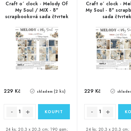
Craft o´ clock - Melody Of
Craft o´ clock - M
My Soul / MIX - 8"
My Soul - 8" scrap
scrapbooková sada čtvrtek
sada čtvrte
229 Kč
229 Kč
(2 ks)
skladem
sklade
24 ks; 20,3 x 20,3 cm; 190 gsm;
24 ks; 20,3 x 20,3 cm;