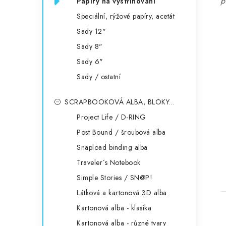
p
Papíry na vystřihování
Speciální, rýžové papíry, acetát
Sady 12"
Sady 8"
Sady 6"
Sady / ostatní
SCRAPBOOKOVÁ ALBA, BLOKY...
Project Life / D-RING
Post Bound / šroubová alba
Snapload binding alba
Traveler´s Notebook
Simple Stories / SN@P!
Látková a kartonová 3D alba
Kartonová alba - klasika
Kartonová alba - různé tvary