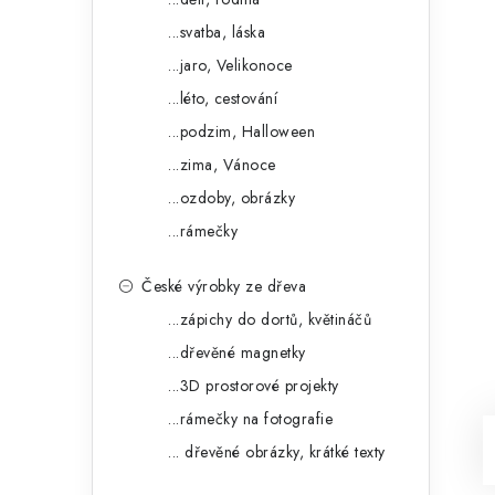
...svatba, láska
...jaro, Velikonoce
...léto, cestování
...podzim, Halloween
...zima, Vánoce
...ozdoby, obrázky
...rámečky
České výrobky ze dřeva
...zápichy do dortů, květináčů
...dřevěné magnetky
...3D prostorové projekty
...rámečky na fotografie
... dřevěné obrázky, krátké texty