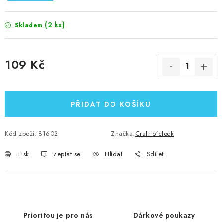
(2 ks)
Skladem
109 Kč
Měrná cena:
PŘIDAT DO KOŠÍKU
Kód zboží:
81602
Značka:
Craft o´clock
Tisk
Zeptat se
Hlídat
Sdílet
Prioritou je pro nás
Dárkové poukazy