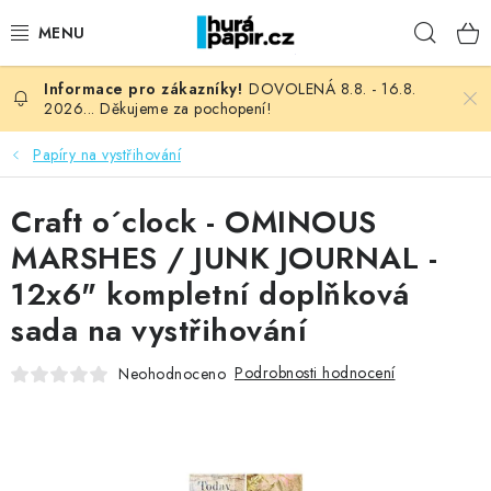
Přejít
Hleda
na
obsah
DOVOLENÁ 8.8. - 16.8.
NOVINKY
2026... Děkujeme za pochopení!
HURÁ DÍLNA
Papíry na vystřihování
VŠECHNO ZBOŽÍ
Craft o´clock - OMINOUS
MARSHES / JUNK JOURNAL -
KNIHAŘSKÝ MATERIÁL
12x6" kompletní doplňková
sada na vystřihování
KURZY NATY LYSAK
Podrobnosti hodnocení
Neohodnoceno
OBLÍBENÉ ♥️
FOTORECENZE