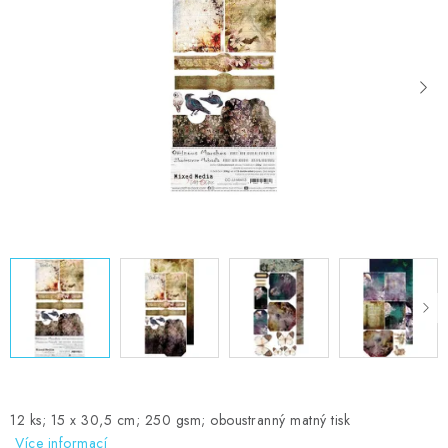
MOJE OBJEDNÁVKA
ZNAČKY
Doprava
Kontakty
Moje objednávka
Oblíbené ♥️
Hodnocení obchodu
Obchodní podmínky
Podmínky ochrany osobních údajů
Ověřování recenzí
Jak nakupovat
12 ks; 15 x 30,5 cm; 250 gsm; oboustranný matný tisk
Více informací