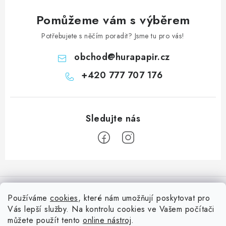
Pomůžeme vám s výběrem
Potřebujete s něčím poradit? Jsme tu pro vás!
obchod
@
hurapapir.cz
+420 777 707 176
Z
á
Informace pro vás
p
Používáme
cookies
, které nám umožňují poskytovat pro
a
Vás lepší služby. Na kontrolu cookies ve Vašem počítači
Doprava
Nepřehlédněte
t
můžete použít tento
online nástroj
.