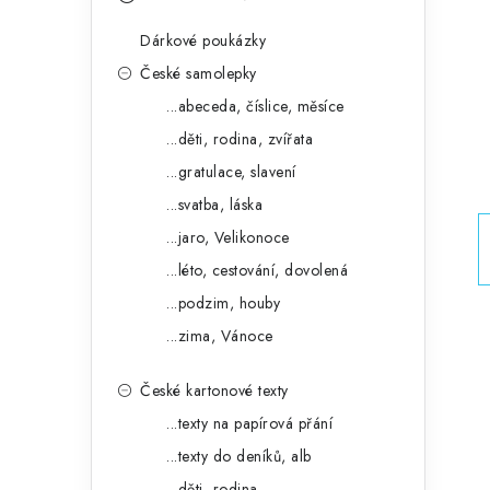
s
e
t
Dárkové poukázky
g
r
České samolepky
o
...abeceda, číslice, měsíce
a
r
...děti, rodina, zvířata
n
i
...gratulace, slavení
e
n
...svatba, láska
í
...jaro, Velikonoce
...léto, cestování, dovolená
p
...podzim, houby
a
...zima, Vánoce
n
České kartonové texty
e
...texty na papírová přání
l
...texty do deníků, alb
...děti, rodina