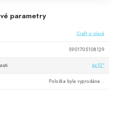
vé parametry
Craft o´clock
5901705108129
osti
6x12"
Položka byla vyprodána…