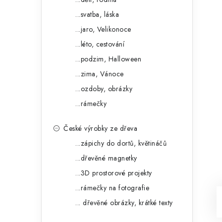
...svatba, láska
...jaro, Velikonoce
...léto, cestování
...podzim, Halloween
...zima, Vánoce
...ozdoby, obrázky
...rámečky
České výrobky ze dřeva
...zápichy do dortů, květináčů
...dřevěné magnetky
...3D prostorové projekty
...rámečky na fotografie
... dřevěné obrázky, krátké texty