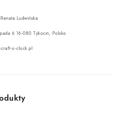
 Renata Ludwińska
topada 6 16‑080 Tykocin, Polsko
craft-o-clock.pl
rodukty