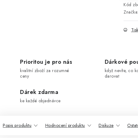
Kód zbo
Značka
Tis
Prioritou je pro nás
Dárkové po
kvalitní zboží za rozumné
když nevíte, co k
ceny
darovat
Dárek zdarma
ke každé objednávce
Popis produktu
Hodnocení produktu
Diskuze
Ostat