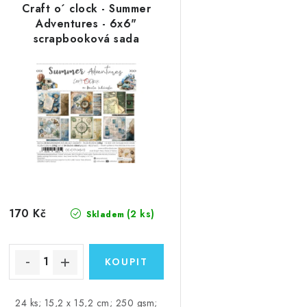
Craft o´ clock - Summer
Adventures - 6x6"
scrapbooková sada
170 Kč
(2 ks)
Skladem
24 ks; 15,2 x 15,2 cm; 250 gsm;