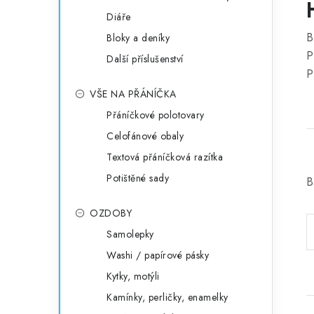
Diáře
B
Bloky a deníky
P
Další příslušenství
P
VŠE NA PŘÁNÍČKA
Přáníčkové polotovary
Celofánové obaly
Textová přáníčková razítka
Potištěné sady
B
OZDOBY
Samolepky
Washi / papírové pásky
Kytky, motýli
Kamínky, perličky, enamelky