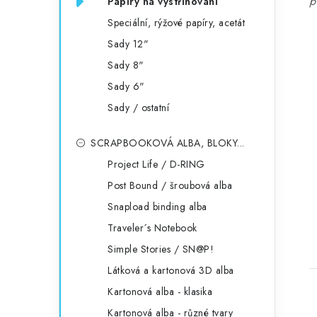
p
Papíry na vystřihování
Speciální, rýžové papíry, acetát
Sady 12"
Sady 8"
Sady 6"
Sady / ostatní
SCRAPBOOKOVÁ ALBA, BLOKY...
Project Life / D-RING
Post Bound / šroubová alba
Snapload binding alba
Traveler´s Notebook
Simple Stories / SN@P!
Látková a kartonová 3D alba
Kartonová alba - klasika
Kartonová alba - různé tvary