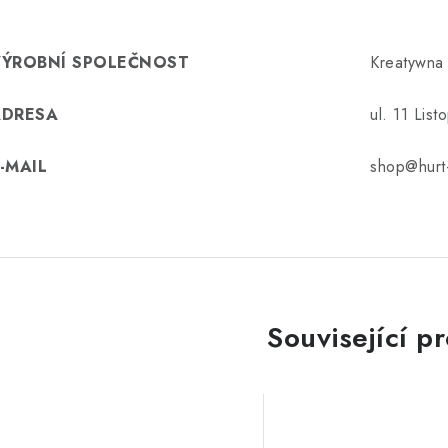
VÝROBNÍ SPOLEČNOST
Kreatywna
ADRESA
ul. 11 Lis
-MAIL
shop@hurt-
Související p