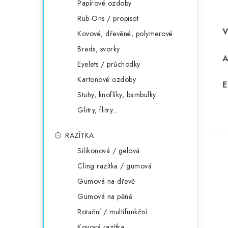
Papírové ozdoby
Rub-Ons / propisot
Kovové, dřevěné, polymerové
Brads, svorky
Eyelets / průchodky
Kartonové ozdoby
E
Stuhy, knoflíky, bambulky
Glitry, flitry...
RAZÍTKA
Silikonová / gelová
Cling razítka / gumová
Gumová na dřevě
Gumová na pěně
Rotační / multifunkční
Kovová razítka