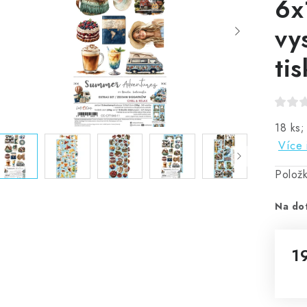
6x
vy
tis
18 ks;
Více 
Polož
Na do
1
Mě