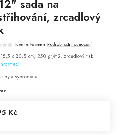
12" sada na
střihování, zrcadlový
k
Podrobnosti hodnocení
Neohodnoceno
 15,5 x 30,5 cm; 250 gr/m2, zrcadlový tisk.
informací
ka byla vyprodána…
taz
95 Kč
rná cena: