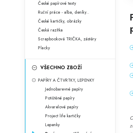
České papírové texty
Ruční práce - alba, deníky...
České kartičky, obrázky
Česká razítka
Scrapbooková TRIČKA, zástěry
Placky
VŠECHNO ZBOŽÍ
PAPÍRY A ČTVRTKY, LEPENKY
Jednobarevné papíry
Potištěné papíry
Akvarelové papíry
Project life kartičky
O
Lepenky
z