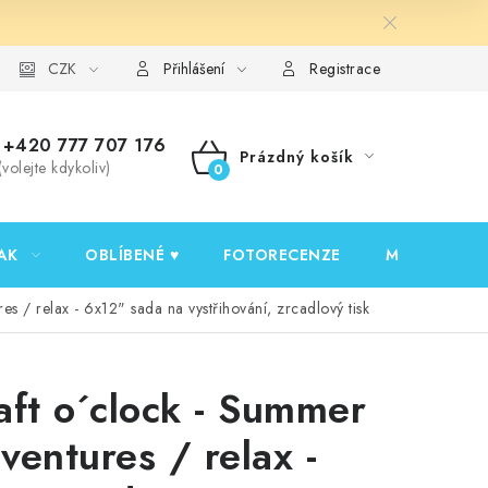
y ochrany osobních údajů
CZK
Ověřování recenzí
Jak nakupovat
Přihlášení
Registrace
+420 777 707 176
Prázdný košík
(volejte kdykoliv)
NÁKUPNÍ
KOŠÍK
AK
OBLÍBENÉ ♥️
FOTORECENZE
MOJE OBJED
s / relax - 6x12" sada na vystřihování, zrcadlový tisk
aft o´clock - Summer
ventures / relax -