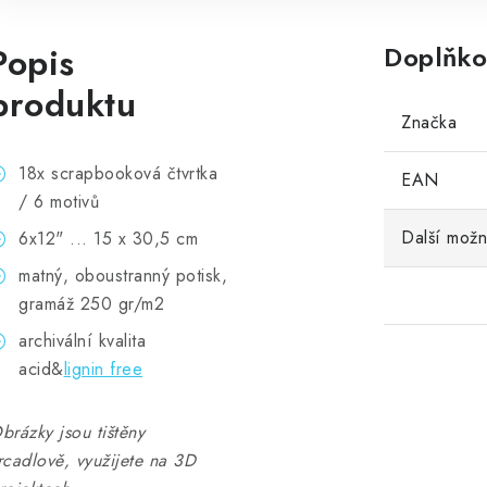
Popis
Doplňko
produktu
Značka
18x scrapbooková čtvrtka
EAN
/ 6 motivů
Další možn
6x12" ... 15 x 30,5 cm
matný, oboustranný potisk,
gramáž 250 gr/m2
archivální kvalita
acid&
lignin free
brázky jsou tištěny
rcadlově, využijete na 3D