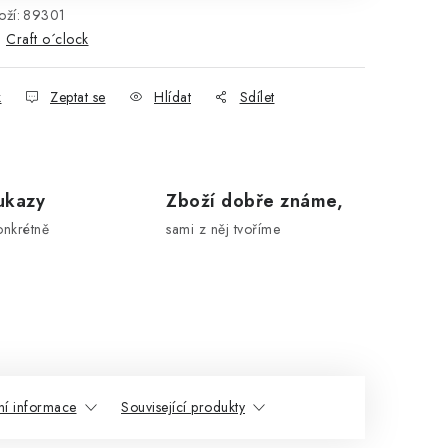
ží:
89301
:
Craft o´clock
k
Zeptat se
Hlídat
Sdílet
ukazy
Zboží dobře známe,
onkrétně
sami z něj tvoříme
ní informace
Související produkty