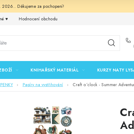
 2026... Děkujeme za pochopení!
né ♥️
Hodnocení obchodu
Obchodní podmínky
Podmínk
ZBOŽÍ
KNIHAŘSKÝ MATERIÁL
KURZY NATY LYS
EPENKY
Papíry na vystřihování
Craft o´clock - Summer Adventure
Cr
Ad