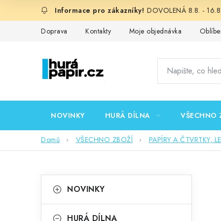
Přejít
DOVOLENÁ 8.8. - 16.8.
na
obsah
Doprava
Kontakty
Moje objednávka
Oblíbe
NOVINKY
HURÁ DÍLNA
VŠECHNO 
Domů
VŠECHNO ZBOŽÍ
PAPÍRY A ČTVRTKY, L
P
K
Přeskočit
NOVINKY
kategorie
a
o
t
HURÁ DÍLNA