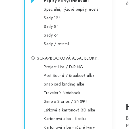
Papíry na vystřihování
h
Speciální, rýžové papíry, acetát
Sady 12"
Sady 8"
Sady 6"
Sady / ostatní
SCRAPBOOKOVÁ ALBA, BLOKY...
Project Life / D-RING
Post Bound / šroubová alba
Snapload binding alba
Traveler´s Notebook
Simple Stories / SN@P!
Látková a kartonová 3D alba
B
Kartonová alba - klasika
P
Kartonová alba - různé tvary