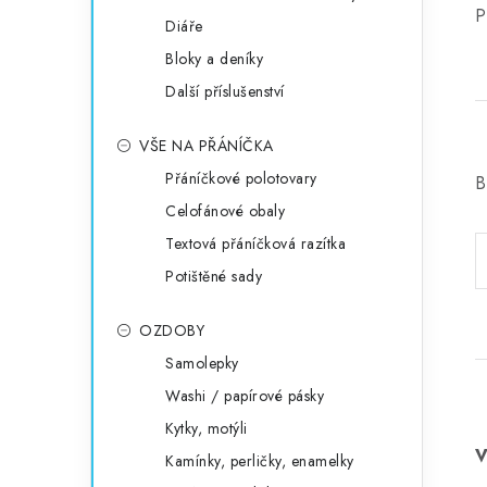
P
Diáře
Bloky a deníky
Další příslušenství
VŠE NA PŘÁNÍČKA
Přáníčkové polotovary
B
Celofánové obaly
Textová přáníčková razítka
Potištěné sady
OZDOBY
Samolepky
Washi / papírové pásky
Kytky, motýli
Kamínky, perličky, enamelky