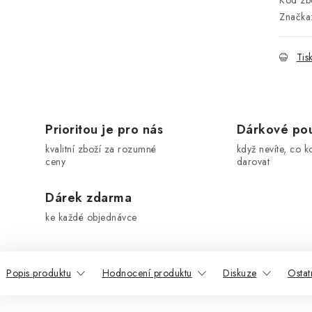
Kód zbo
Značka
Tis
Prioritou je pro nás
Dárkové po
kvalitní zboží za rozumné
když nevíte, co k
ceny
darovat
Dárek zdarma
ke každé objednávce
Popis produktu
Hodnocení produktu
Diskuze
Ostat