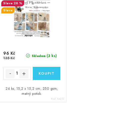
28 %
Sleva
96 Kč
(3 ks)
Skladem
135 Kč
24 ks; 15,2 x 15,2 cm; 250 gsm;
matný potisk.
Kód:
84233