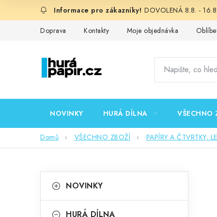
Přejít
DOVOLENÁ 8.8. - 16.8.
na
obsah
Doprava
Kontakty
Moje objednávka
Oblíbe
NOVINKY
HURÁ DÍLNA
VŠECHNO 
Domů
VŠECHNO ZBOŽÍ
PAPÍRY A ČTVRTKY, L
P
K
Přeskočit
NOVINKY
kategorie
a
o
t
HURÁ DÍLNA