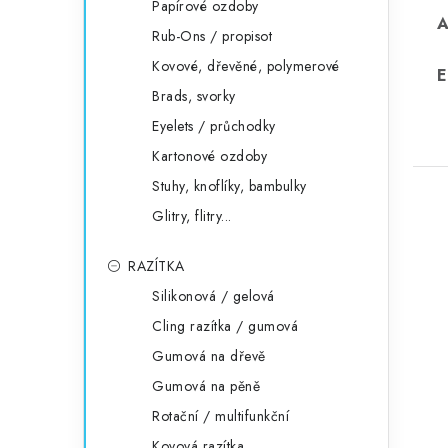
Papírové ozdoby
Rub-Ons / propisot
Kovové, dřevěné, polymerové
E
Brads, svorky
Eyelets / průchodky
Kartonové ozdoby
Stuhy, knoflíky, bambulky
Glitry, flitry...
RAZÍTKA
Silikonová / gelová
Cling razítka / gumová
Gumová na dřevě
Gumová na pěně
Rotační / multifunkční
Kovová razítka