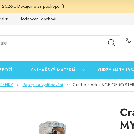
 2026... Děkujeme za pochopení!
né ♥️
Hodnocení obchodu
Obchodní podmínky
Podmínk
ZBOŽÍ
KNIHAŘSKÝ MATERIÁL
KURZY NATY LYS
EPENKY
Papíry na vystřihování
Craft o clock - AGE OF MYSTER
Cr
MY