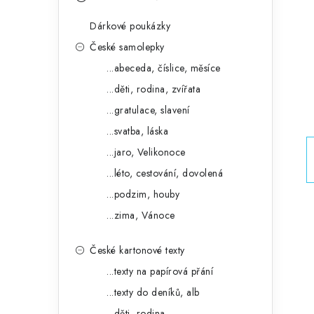
s
e
t
Dárkové poukázky
g
r
České samolepky
o
...abeceda, číslice, měsíce
a
r
...děti, rodina, zvířata
n
i
...gratulace, slavení
e
n
...svatba, láska
í
...jaro, Velikonoce
...léto, cestování, dovolená
p
...podzim, houby
a
...zima, Vánoce
n
České kartonové texty
e
...texty na papírová přání
l
...texty do deníků, alb
...děti, rodina