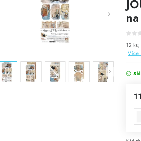
JO
na
12 ks;
Více 
Sk
1
Mě