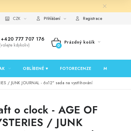
y ochrany osobních údajů
CZK
Ověřování recenzí
Jak nakupovat
Přihlášení
Registrace
+420 777 707 176
Prázdný košík
(volejte kdykoliv)
NÁKUPNÍ
KOŠÍK
AK
OBLÍBENÉ ♥️
FOTORECENZE
MOJE OBJED
IES / JUNK JOURNAL - 6x12" sada na vystřihování
aft o clock - AGE OF
STERIES / JUNK