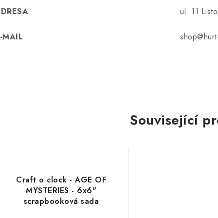
ADRESA
ul. 11 Lis
-MAIL
shop@hurt-
Související p
Craft o clock - AGE OF
MYSTERIES - 6x6"
scrapbooková sada