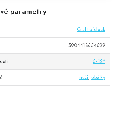
vé parametry
Craft o´clock
5904413654629
osti
6x12"
vů
muži
,
obálky