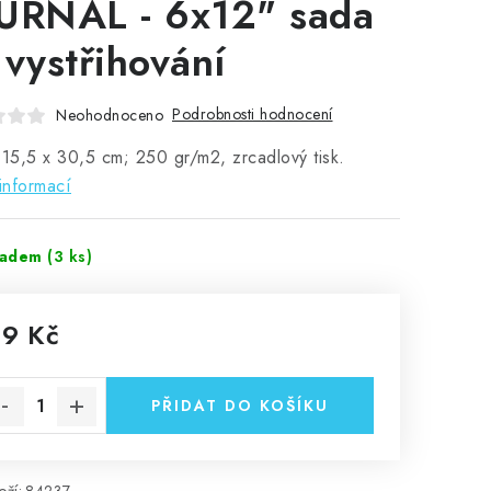
URNAL - 6x12" sada
 vystřihování
Podrobnosti hodnocení
Neohodnoceno
 15,5 x 30,5 cm; 250 gr/m2, zrcadlový tisk.
informací
ladem
(3 ks)
19 Kč
rná cena:
PŘIDAT DO KOŠÍKU