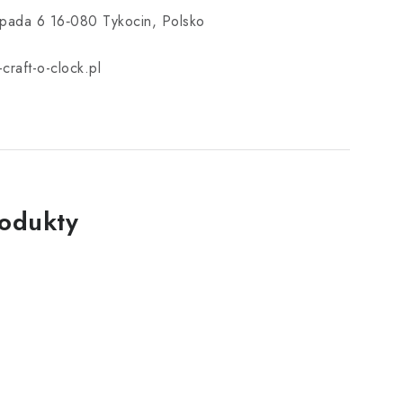
topada 6 16‑080 Tykocin, Polsko
craft-o-clock.pl
rodukty