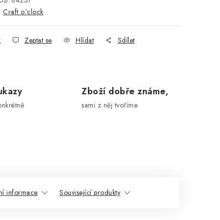
ží:
84237
:
Craft o´clock
k
Zeptat se
Hlídat
Sdílet
ukazy
Zboží dobře známe,
onkrétně
sami z něj tvoříme
ní informace
Související produkty