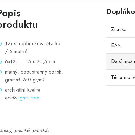
Popis
Doplňko
produktu
Značka
12x scrapbooková čtvrtka
EAN
/ 6 motivů
Další možn
6x12" ... 15 x 30,5 cm
matný, oboustranný potisk,
Téma moti
gramáž 250 gr/m2
archivální kvalita
acid&
lignin free
ánský, pásnké, pánská,