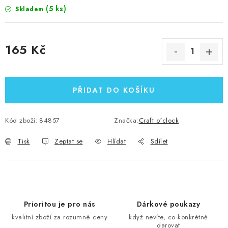
(5 ks)
Skladem
165 Kč
Měrná cena:
PŘIDAT DO KOŠÍKU
Kód zboží:
84857
Značka:
Craft o´clock
Tisk
Zeptat se
Hlídat
Sdílet
Prioritou je pro nás
Dárkové poukazy
kvalitní zboží za rozumné ceny
když nevíte, co konkrétně
darovat