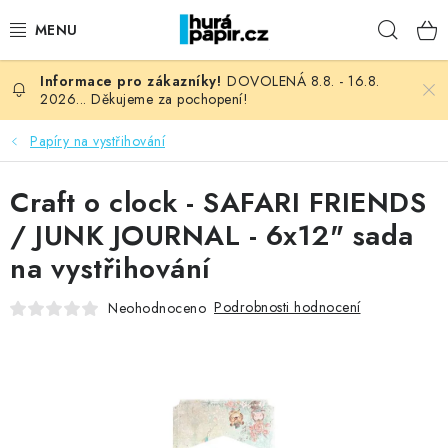
Přejít
Hleda
na
obsah
DOVOLENÁ 8.8. - 16.8.
NOVINKY
2026... Děkujeme za pochopení!
HURÁ DÍLNA
Papíry na vystřihování
VŠECHNO ZBOŽÍ
Craft o clock - SAFARI FRIENDS
/ JUNK JOURNAL - 6x12" sada
KNIHAŘSKÝ MATERIÁL
na vystřihování
KURZY NATY LYSAK
Podrobnosti hodnocení
Neohodnoceno
OBLÍBENÉ ♥️
FOTORECENZE