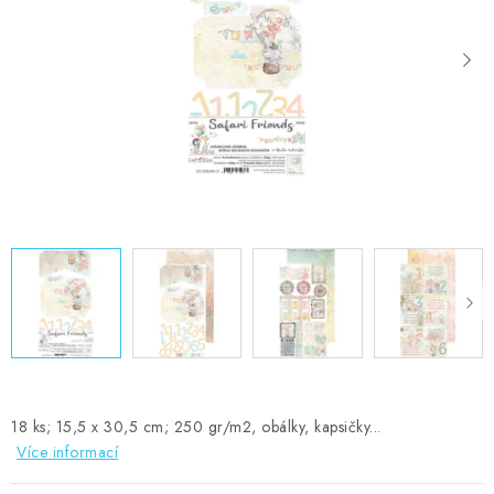
MOJE OBJEDNÁVKA
ZNAČKY
Doprava
Kontakty
Moje objednávka
Oblíbené ♥️
Hodnocení obchodu
Obchodní podmínky
Podmínky ochrany osobních údajů
Ověřování recenzí
Jak nakupovat
18 ks; 15,5 x 30,5 cm; 250 gr/m2, obálky, kapsičky...
Více informací